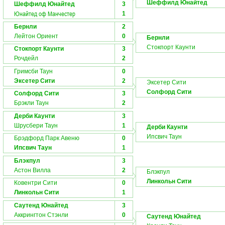
Шеффилд Юнайтед
Шеффилд Юнайтед
3
Юнайтед оф Манчестер
1
Бернли
2
Лейтон Ориент
0
Бернли
Стокпорт Каунти
Стокпорт Каунти
3
Рочдейл
2
Гримсби Таун
0
Эксетер Сити
2
Эксетер Сити
Солфорд Сити
Солфорд Сити
3
Брэкли Таун
2
Дерби Каунти
3
Шрусбери Таун
1
Дерби Каунти
Ипсвич Таун
Брэдфорд Парк Авеню
0
Ипсвич Таун
1
Блэкпул
3
Астон Вилла
2
Блэкпул
Линкольн Сити
Ковентри Сити
0
Линкольн Сити
1
Саутенд Юнайтед
3
Аккрингтон Стэнли
0
Саутенд Юнайтед