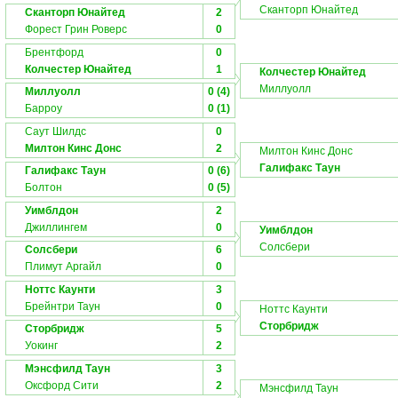
Сканторп Юнайтед
Сканторп Юнайтед
2
Форест Грин Роверс
0
Брентфорд
0
Колчестер Юнайтед
1
Колчестер Юнайтед
Миллуолл
Миллуолл
0 (4)
Барроу
0 (1)
Саут Шилдс
0
Милтон Кинс Донс
2
Милтон Кинс Донс
Галифакс Таун
Галифакс Таун
0 (6)
Болтон
0 (5)
Уимблдон
2
Джиллингем
0
Уимблдон
Солсбери
Солсбери
6
Плимут Аргайл
0
Ноттс Каунти
3
Брейнтри Таун
0
Ноттс Каунти
Сторбридж
Сторбридж
5
Уокинг
2
Мэнсфилд Таун
3
Оксфорд Сити
2
Мэнсфилд Таун