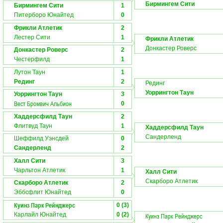
Бирмингем Сити
Бирмингем Сити
1
Питерборо Юнайтед
0
Фрикли Атлетик
2
Лестер Сити
1
Фрикли Атлетик
Донкастер Роверс
Донкастер Роверс
2
Честерфилд
1
Лутон Таун
1
Рединг
2
Рединг
Уоррингтон Таун
Уоррингтон Таун
3
Вест Бромвич Альбион
0
Хаддерсфилд Таун
2
Флитвуд Таун
1
Хаддерсфилд Таун
Сандерленд
Шеффилд Уэнсдей
0
Сандерленд
2
Халл Сити
3
Чарльтон Атлетик
1
Халл Сити
Скарборо Атлетик
Скарборо Атлетик
2
Эббсфлит Юнайтед
0
Куинз Парк Рейнджерс
0 (3)
Карлайл Юнайтед
0 (2)
Куинз Парк Рейнджерс