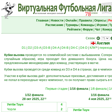
Главная
|
Новости
|
Онлайн
|
Правила
|
Опросы
|
Ре
Расписание
|
Турниры
|
Команды
|
Игроки
|
Т
Рейтинги
|
Форум
|
Чат
|
Конку
Сезон:
Англия
D1
|
D2
|
D3-A
|
D3-B
|
D4-A
|
D4-B
|
D4-C
|
D4-D
|
КЛК
|
переход
23
Кубки вызова
проводятся по олимпийской системе с выбыванием. Соперни
случайным образом), игра проходит без домашнего бонуса. Цена н
предложенными менеджерами двух команд, участвующих в матче.
Кубки вызова проводятся среди команд из D3 и D4 в странах, где в чемпио
Участие в кубке вызова даёт дополнительные призовые, достижения и тр
не попал в переходные через чемпионат, то он получает право сыграть в 
Первые стадии
|
1/16 финала
|
1/8 финала
|
1
1/32 финала
1/16 финала
28 окт 2025, 22
4 ноя 2025, 22
00
00
Уитби Таун
4
Чорли
2
Уитби Таун