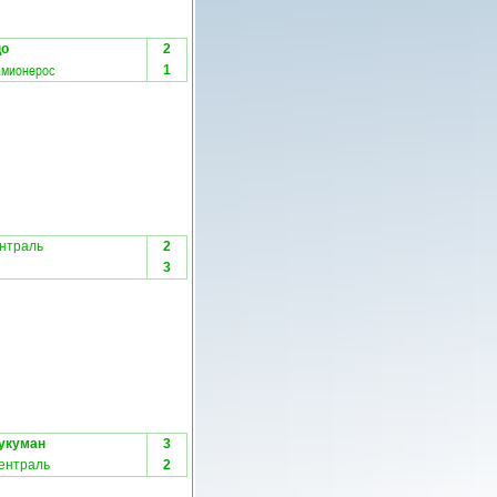
цо
2
амионерос
1
нтраль
2
3
Тукуман
3
ентраль
2