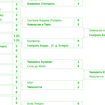
Барракас Сентраль
2
3
)
0
ио)
3
я)
0
Сентраль Кордова (Росарио)
0
Химнасия и Тиро
2
4
0
Химнасия и
Сентраль Кор
1 (2)
1 (1)
Банфилд
0
Сентраль Кордо... (С. д. Эстеро)
1
стеро)
2
0
0
1
Чакарита Хуниорс
1
Соль де Майо
0
4
3
Чакарита Х
Чиполетти
3
0
КАИ
0
Чиполетти
2
1
0
2
0
Бока Унидос
0