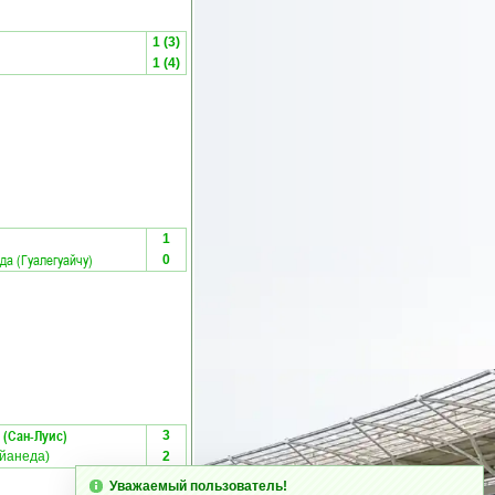
1 (3)
1 (4)
1
да (Гуалегуайчу)
0
 (Сан-Луис)
3
ейанеда)
2
Уважаемый пользователь!