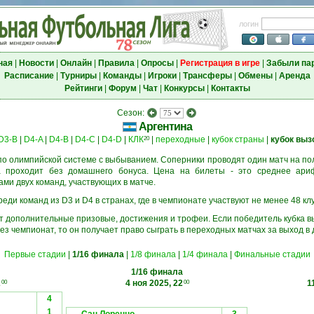
логин
ная
|
Новости
|
Онлайн
|
Правила
|
Опросы
|
Регистрация в игре
|
Забыли па
Расписание
|
Турниры
|
Команды
|
Игроки
|
Трансферы
|
Обмены
|
Аренда
Рейтинги
|
Форум
|
Чат
|
Конкурсы
|
Контакты
Сезон:
Аргентина
D3-B
|
D4-A
|
D4-B
|
D4-C
|
D4-D
|
КЛК
|
переходные
|
кубок страны
|
кубок выз
20
о олимпийской системе с выбыванием. Соперники проводят один матч на пол
а проходит без домашнего бонуса. Цена на билеты - это среднее ари
и двух команд, участвующих в матче.
еди команд из D3 и D4 в странах, где в чемпионате участвуют не менее 48 кл
ёт дополнительные призовые, достижения и трофеи. Если победитель кубка в
ез чемпионат, то он получает право сыграть в переходных матчах за выход в
Первые стадии
|
1/16 финала
|
1/8 финала
|
1/4 финала
|
Финальные стадии
1/16 финала
2
4 ноя 2025, 22
1
00
00
4
1