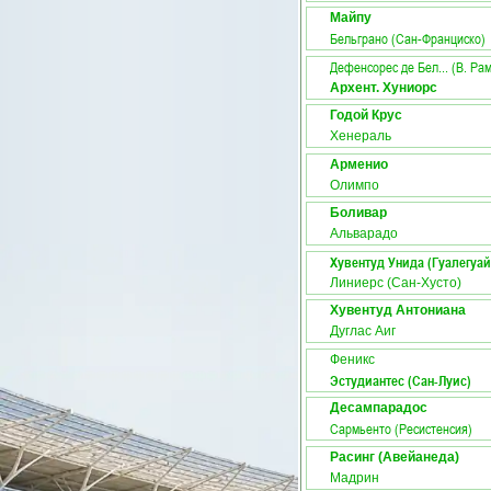
Майпу
Бельграно (Сан-Франциско)
Дефенсорес де Бел... (В. Ра
Архент. Хуниорс
Годой Крус
Хенераль
Арменио
Олимпо
Боливар
Альварадо
Хувентуд Унида (Гуалегуай
Линиерс (Сан-Хусто)
Хувентуд Антониана
Дуглас Аиг
Феникс
Эстудиантес (Сан-Луис)
Десампарадос
Сармьенто (Ресистенсия)
Расинг (Авейанеда)
Мадрин