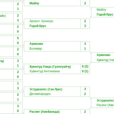
Майпу
2
2
1
Майпу
Годой Крус
майо)
2
3
Архент. Хуниорс
2
Годой Крус
3
2
0
5
0
Арменио
3
Боливар
1
2
0
Арменио
Хувентуд Уни
чу)
3
1
Хувентуд Унида (Гуалегуайчу)
0 (2)
Хувентуд Антониана
0 (1)
2
0
1
3
Эстудиантес (Сан-Луис)
3
Десампарадос
2
2
1
Эстудиантес
Расинг (Ав
3
0
Расинг (Авейанеда)
2