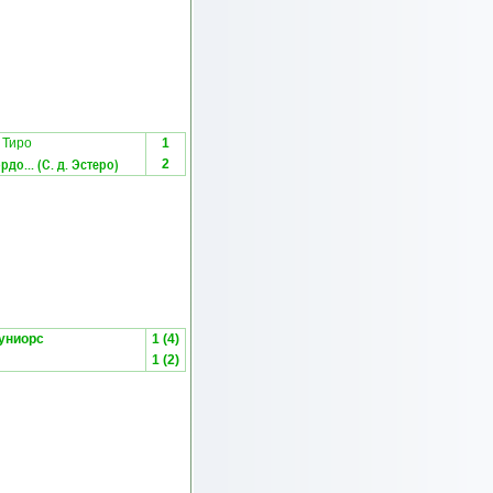
 Тиро
1
до... (С. д. Эстеро)
2
униорс
1 (4)
1 (2)