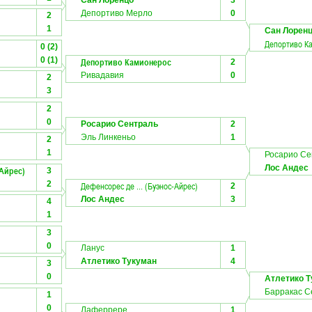
Сан Лоренцо
3
Депортиво Мерло
0
2
1
Сан Лорен
Депортиво К
0 (2)
0 (1)
Депортиво Камионерос
2
Ривадавия
0
2
3
2
0
Росарио Сентраль
2
Эль Линкеньо
1
2
1
Росарио Се
Лос Андес
-Айрес)
3
2
Дефенсорес де ... (Буэнос-Айрес)
2
Лос Андес
3
4
1
3
0
Ланус
1
Атлетико Тукуман
4
3
0
Атлетико 
Барракас С
1
0
Лаферрере
1