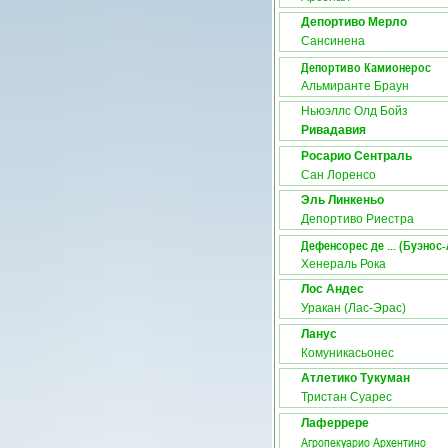
Депортиво Мерло
Сансинена
Депортиво Камионерос
Альмиранте Браун
Ньюэллс Олд Бойз
Ривадавия
Росарио Сентраль
Сан Лоренсо
Эль Линкеньо
Депортиво Риестра
Дефенсорес де ... (Буэнос
Хенераль Рока
Лос Андес
Уракан (Лас-Эрас)
Ланус
Комуникасьонес
Атлетико Тукуман
Тристан Суарес
Лаферрере
Агропекуарио Архентино