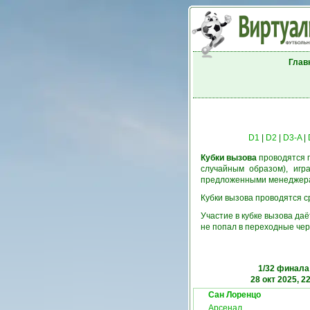
Глав
D1
|
D2
|
D3-A
|
Кубки вызова
проводятся п
случайным образом), игр
предложенными менеджерам
Кубки вызова проводятся ср
Участие в кубке вызова да
не попал в переходные чер
1/32 финала
28 окт 2025, 2
Сан Лоренцо
Арсенал