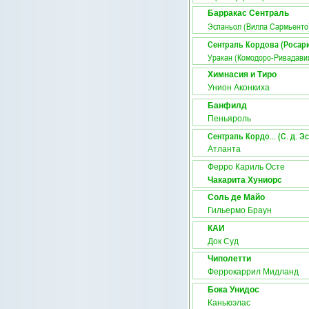
Барракас Сентраль
Эспаньол (Вилла Сармьенто
Сентраль Кордова (Росар
Уракан (Комодоро-Ривадави
Химнасия и Тиро
Унион Аконкиха
Банфилд
Пеньяроль
Сентраль Кордо... (С. д. Э
Атланта
Ферро Кариль Осте
Чакарита Хуниорс
Соль де Майо
Гильермо Браун
КАИ
Док Суд
Чиполетти
Феррокаррил Мидланд
Бока Унидос
Каньюэлас