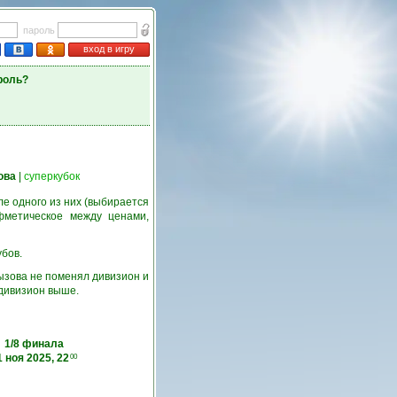
пароль
вход в игру
роль?
ова
|
суперкубок
е одного из них (выбирается
фметическое между ценами,
убов.
ызова не поменял дивизион и
 дивизион выше.
1/8 финала
1 ноя 2025, 22
00