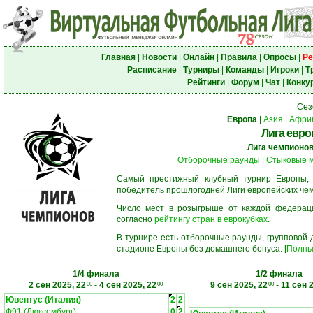
Главная
|
Новости
|
Онлайн
|
Правила
|
Опросы
|
Ре
Расписание
|
Турниры
|
Команды
|
Игроки
|
Т
Рейтинги
|
Форум
|
Чат
|
Конку
Сез
Европа
|
Азия
|
Афри
Лига евро
Лига чемпионо
Отборочные раунды
|
Стыковые 
Самый престижный клубный турнир Европы,
победитель прошлогодней Лиги европейских че
Число мест в розыгрыше от каждой федерац
согласно
рейтингу стран в еврокубках
.
В турнире есть отборочные раунды, групповой
стадионе Европы без домашнего бонуса. [
Полны
1/4 финала
1/2 финала
2 сен 2025, 22
-
4 сен 2025, 22
9 сен 2025, 22
-
11 сен 
00
00
00
Ювентус (Италия)
2
2
Ф91 (Люксембург)
0
2