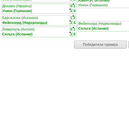
Ювентус (Италия)
Унион (Германия)
Динамо (Украина)
0
1
Унион (Германия)
2
0
Барселона (Испания)
1
2
Фейеноорд (Нидерланды)
2
4
Фейеноорд (Нидерланды)
Сельта (Испания)
Ливерпуль (Англия)
0
1
Сельта (Испания)
2
0
Победители турнира