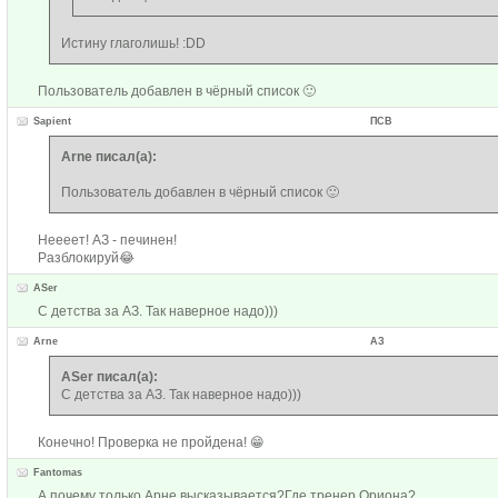
Истину глаголишь! :DD
Пользователь добавлен в чёрный список 🙂
Sapient
ПСВ
Arne писал(а):
Пользователь добавлен в чёрный список 🙂
Неееет! АЗ - печинен!
Разблокируй😂
ASer
С детства за АЗ. Так наверное надо)))
Arne
АЗ
ASer писал(а):
С детства за АЗ. Так наверное надо)))
Конечно! Проверка не пройдена! 😁
Fantomas
А почему только Арне высказывается?Где тренер Ориона?