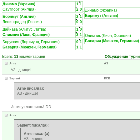
Динамо (Украина)
1
1
Саутпорт (Англия)
2
0
Динамо (Украина)
Борнмут (Англия)
Борнмут (Англия)
2
1
Ленинградец (Россия)
0
0
Дайнава (Алитус, Литва)
1
0
Олимпик (Лион, Франция)
3
1
Олимпик (Лион, Франция)
Бавария (Мюнхен, Германия)
Боруссия (Дортмунд, Германия)
0
1
Бавария (Мюнхен, Германия)
1
1
Всего:
13
комментариев
Обсуждение турни
Arne
АЗ
АЗ - днище!
Sapient
ПСВ
Arne писал(а):
АЗ - днище!
Истину глаголишь! :DD
Arne
Sapient писал(а):
Arne писал(а):
АЗ - днище!