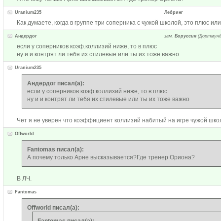
Uranium235
Лебринг
Как думаете, когда в группе три соперника с чужой школой, это плюс ил
Андердог
зам.
Боруссия
(Дортмунд
если у соперников коэф.коллизий ниже, то в плюс
ну и и контрят ли тебя их стилевые или ты их тоже важно
Uranium235
Андердог писал(а):
если у соперников коэф.коллизий ниже, то в плюс
ну и и контрят ли тебя их стилевые или ты их тоже важно
Чет я не уверен что коэффициент коллизий набитый на игре чужой школ
Offworld
Fantomas писал(а):
А почему только Арне высказывается?Где тренер Ориона?
В ЛЧ.
Fantomas
Offworld писал(а):