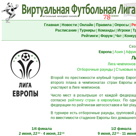
Главная
|
Новости
|
Онлайн
|
Правила
|
Опросы
|
Ре
Расписание
|
Турниры
|
Команды
|
Игроки
|
Т
Рейтинги
|
Форум
|
Чат
|
Конку
Сез
Европа
|
Азия
|
Афри
Л
Лига чемпионов
Отборочные раунды
|
Стыковые 
Второй по престижности клубный турнир Европ
второго плана в чемпионатах стран Европы и
участвуют в Лиге чемпионов.
Число мест в розыгрыше от каждой федерац
согласно
рейтингу стран в еврокубках
. По од
федерации по рейтингам автосоставов и fair play
В турнире есть отборочные раунды, групповой
по вместимости стадионе Европы без домашнего 
1/4 финала
1/2 финала
2 июня, 22
-
4 июня, 22
9 июня, 22
-
11 июня
00
00
00