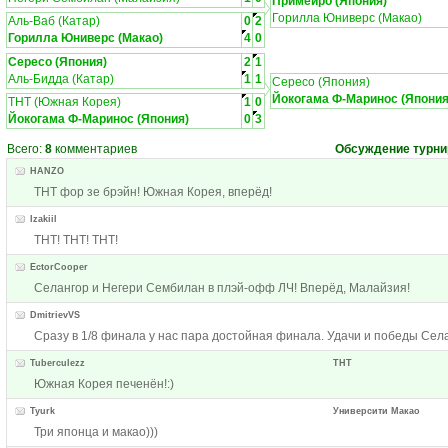
Примейро (Япония)
Горилла Юниверс (Макао)
Аль-Ваб (Катар)
0
2
Горилла Юниверс (Макао)
4
0
Сересо (Япония)
2
1
Аль-Бидда (Катар)
1
1
Сересо (Япония)
Йокогама Ф-Маринос (Япония
ТНТ (Южная Корея)
1
0
Йокогама Ф-Маринос (Япония)
0
3
Всего:
8
комментариев
Обсуждение турни
HANZO
ТНТ фор зе брэйн! Южная Корея, вперёд!
Izakiil
ТНТ! ТНТ! ТНТ!
EctorCooper
Селангор и Негери Сембилан в плэй-офф ЛЧ! Вперёд, Малайзия!
DmitrievVS
Сразу в 1/8 финала у нас пара достойная финала. Удачи и победы Села
Tuberculezz
ТНТ
Южная Корея печенён!:)
Tyurk
Университи Макао
Три японца и макао)))