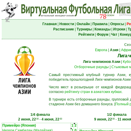
Главная
|
Новости
|
Онлайн
|
Правила
|
Опросы
|
Ре
Расписание
|
Турниры
|
Команды
|
Игроки
|
Т
Рейтинги
|
Форум
|
Чат
|
Конку
Сез
Европа
|
Азия
|
Афри
Лига 
Лига чемпионов Азии
|
Кубо
Отборочные раунды
|
Стыковые 
Самый престижный клубный турнир Азии, к
победитель прошлогодней Лиги чемпионов Азии
Число мест в розыгрыше от каждой федерац
согласно
рейтингу стран в азиатских кубках
.
В турнире есть отборочные раунды, групповой
стадионе Азии без домашнего бонуса. [
Полный р
1/4 финала
1/2 финала
2 июня, 22
-
4 июня, 22
9 июня, 22
-
11 июня
00
00
00
Примейро (Япония)
1
2
Негери Сембилан (Малайзия)
1
0