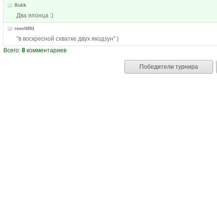
Ridik
Два японца :)
revolt001
"в воскресной схватке двух якодзун" )
Всего:
8
комментариев
Победители турнира