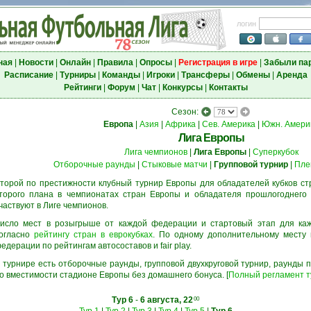
логин
ная
|
Новости
|
Онлайн
|
Правила
|
Опросы
|
Регистрация в игре
|
Забыли па
Расписание
|
Турниры
|
Команды
|
Игроки
|
Трансферы
|
Обмены
|
Аренда
Рейтинги
|
Форум
|
Чат
|
Конкурсы
|
Контакты
Сезон:
Европа
|
Азия
|
Африка
|
Сев. Америка
|
Южн. Амери
Лига Европы
Лига чемпионов
|
Лига Европы
|
Суперкубок
Отборочные раунды
|
Стыковые матчи
|
Групповой турнир
|
Пле
торой по престижности клубный турнир Европы для обладателей кубков ст
торого плана в чемпионатах стран Европы и обладателя прошлогоднего 
частвуют в Лиге чемпионов.
исло мест в розыгрыше от каждой федерации и стартовый этап для ка
огласно
рейтингу стран в еврокубках
. По одному дополнительному месту
едерации по рейтингам автосоставов и fair play.
 турнире есть отборочные раунды, групповой двухкруговой турнир, раунды
о вместимости стадионе Европы без домашнего бонуса. [
Полный регламент 
Тур 6
-
6 августа, 22
00