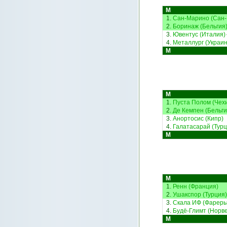
М
1.
Сан-Марино (Сан
2.
Боринаж (Бельгия
3.
Ювентус (Италия)
4.
Металлург (Украин
М
М
1.
Пуста Полом (Чех
2.
Де Кемпен (Бельги
3.
Анортосис (Кипр)
4.
Галатасарай (Турц
М
М
1.
Ренн (Франция)
2.
Ушакспор (Турция)
3.
Скала ИФ (Фареры
4.
Будё-Глимт (Норве
М