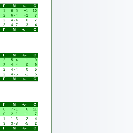
П
М
+/-
О
1
6
-
5
+1
10
2
6
-
4
+2
7
2
4
-
4
0
7
3
4
-
7
-3
4
П
М
+/-
О
П
М
+/-
О
2
5
-
4
+1
9
2
4
-
4
0
9
2
4
-
4
0
5
2
4
-
5
-1
5
П
М
+/-
О
П
М
+/-
О
0
7
-
1
+6
11
0
2
-
1
+1
7
1
1
-
3
-2
4
3
3
-
8
-5
2
П
М
+/-
О