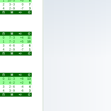
1
10
-
5
+5
8
2
3
-
3
0
7
4
2
-
9
-7
3
П
М
+/-
О
П
М
+/-
О
0
7
-
3
+4
11
1
7
-
2
+5
10
3
4
-
6
-2
6
4
2
-
9
-7
1
П
М
+/-
О
П
М
+/-
О
0
11
-
3
+8
13
2
4
-
2
+2
9
3
2
-
6
-4
4
4
3
-
9
-6
3
П
М
+/-
О