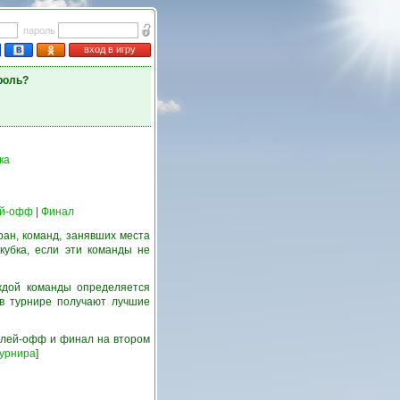
пароль
вход в игру
роль?
ка
й-офф
|
Финал
ран, команд, занявших места
кубка, если эти команды не
ждой команды определяется
 в турнире получают лучшие
 плей-офф и финал на втором
турнира
]