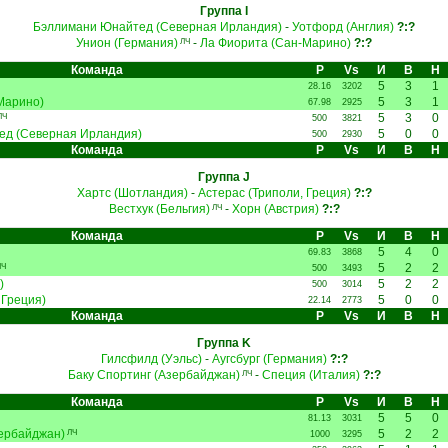
Группа I
Бэллимани Юнайтед (Северная Ирландия)
-
Уотфорд (Англия)
?:?
Унион (Германия)
-
Ла Фиорита (Сан-Марино)
?:?
ЛЧ
Команда
Р
Vs
И
В
Н
5
3
1
28.16
3202
Марино)
5
3
1
67.98
2925
5
3
0
ЛЧ
500
3821
ед (Северная Ирландия)
5
0
0
500
2930
Команда
Р
Vs
И
В
Н
Группа J
Хартс (Шотландия)
-
Астерас (Триполи, Греция)
?:?
Вестхук (Бельгия)
-
Хорн (Австрия)
?:?
ЛЧ
Команда
Р
Vs
И
В
Н
5
4
0
69.83
3868
5
2
2
Ч
500
3493
)
5
2
2
500
3014
 Греция)
5
0
0
22.14
2773
Команда
Р
Vs
И
В
Н
Группа K
Гилсфилд (Уэльс)
-
Аугсбург (Германия)
?:?
Баку Спортинг (Азербайджан)
-
Специя (Италия)
?:?
ЛЧ
Команда
Р
Vs
И
В
Н
5
5
0
81.13
3031
зербайджан)
5
2
2
ЛЧ
1000
3295