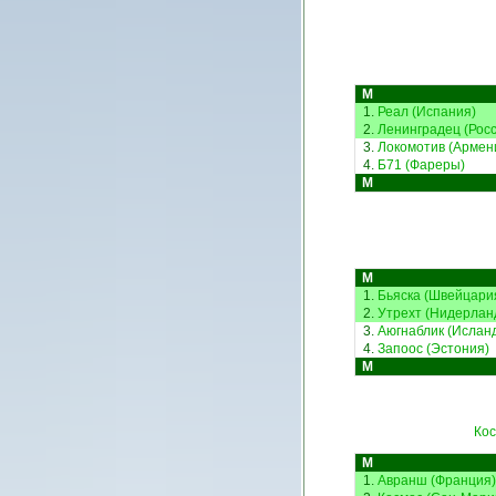
М
1.
Реал (Испания)
2.
Ленинградец (Росс
3.
Локомотив (Армен
4.
Б71 (Фареры)
М
М
1.
Бьяска (Швейцари
2.
Утрехт (Нидерлан
3.
Аюгнаблик (Ислан
4.
Запоос (Эстония)
М
Кос
М
1.
Авранш (Франция)