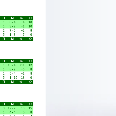
П
М
+/-
О
1
8
-
4
+4
10
1
3
-
2
+1
10
2
7
-
5
+2
9
5
1
-
8
-7
0
П
М
+/-
О
П
М
+/-
О
1
15
-
4
+11
12
1
8
-
2
+6
8
1
5
-
4
+1
8
5
1
-
19
-18
0
П
М
+/-
О
П
М
+/-
О
0
12
-
2
+10
15
1
4
-
4
0
8