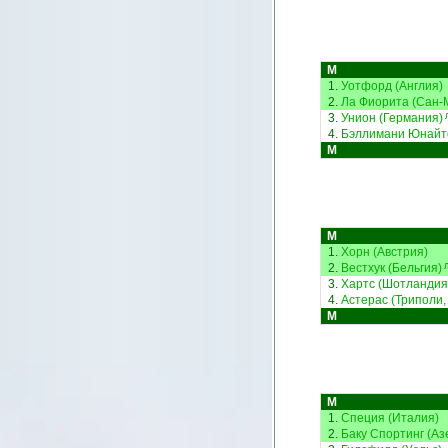
М
1.
Уотфорд (Англия)
2.
Ла Фиорита (Сан-
3.
Унион (Германия)
4.
Бэллимани Юнайт
М
М
1.
Хорн (Австрия)
2.
Вестхук (Бельгия)
Л
3.
Хартс (Шотландия
4.
Астерас (Триполи,
М
М
1.
Специя (Италия)
2.
Баку Спортинг (А