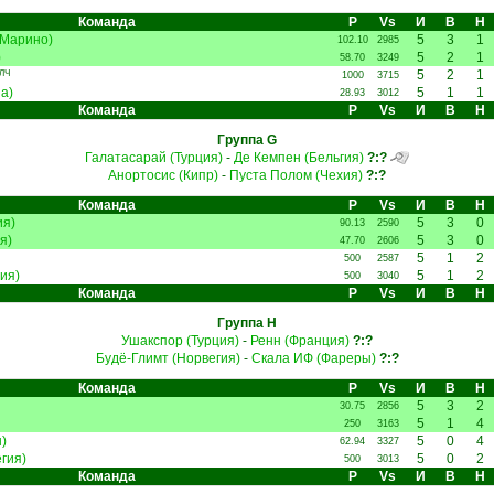
Команда
Р
Vs
И
В
Н
-Марино)
5
3
1
102.10
2985
)
5
2
1
58.70
3249
5
2
1
ЛЧ
1000
3715
а)
5
1
1
28.93
3012
Команда
Р
Vs
И
В
Н
Группа G
Галатасарай (Турция)
-
Де Кемпен (Бельгия)
?:?
Анортосис (Кипр)
-
Пуста Полом (Чехия)
?:?
Команда
Р
Vs
И
В
Н
ия)
5
3
0
90.13
2590
я)
5
3
0
47.70
2606
5
1
2
500
2587
ия)
5
1
2
500
3040
Команда
Р
Vs
И
В
Н
Группа H
Ушакспор (Турция)
-
Ренн (Франция)
?:?
Будё-Глимт (Норвегия)
-
Скала ИФ (Фареры)
?:?
Команда
Р
Vs
И
В
Н
5
3
2
30.75
2856
5
1
4
250
3163
)
5
0
4
62.94
3327
гия)
5
0
2
500
3013
Команда
Р
Vs
И
В
Н