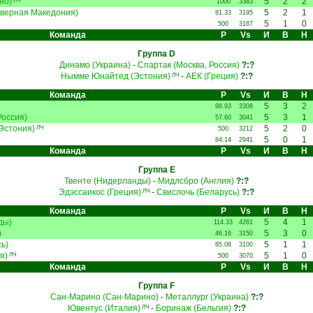
но)
5
2
2
ЛЧ
1000
3383
верная Македония)
5
2
1
81.33
3195
5
1
0
500
3167
Команда
Р
Vs
И
В
Н
Группа D
Динамо (Украина)
-
Спартак (Москва, Россия)
?:?
Нымме Юнайтед (Эстония)
-
АЕК (Греция)
?:?
ЛЧ
Команда
Р
Vs
И
В
Н
5
3
2
98.93
3308
Россия)
5
3
1
57.60
3041
Эстония)
5
2
0
ЛЧ
500
3212
5
0
1
84.14
2941
Команда
Р
Vs
И
В
Н
Группа E
Твенте (Нидерланды)
-
Мидлсбро (Англия)
?:?
Эдэссаикос (Греция)
-
Свислочь (Беларусь)
?:?
ЛЧ
Команда
Р
Vs
И
В
Н
ды)
5
4
1
114.33
4261
)
5
3
0
46.16
3150
ь)
5
1
1
85.08
3100
я)
5
1
0
ЛЧ
500
3070
Команда
Р
Vs
И
В
Н
Группа F
Сан-Марино (Сан-Марино)
-
Металлург (Украина)
?:?
Ювентус (Италия)
-
Боринаж (Бельгия)
?:?
ЛЧ