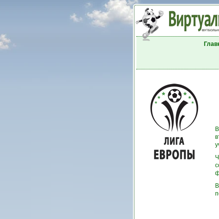
Глав
В
в
у
Ч
с
ф
В
п