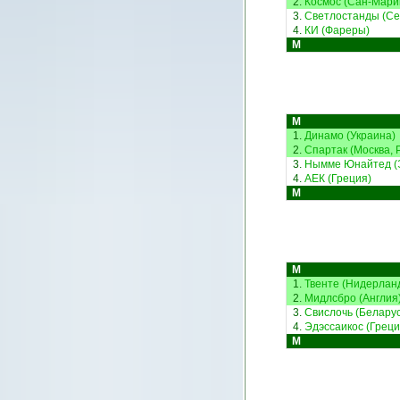
2.
Космос (Сан-Мари
3.
Светлостанды (Се
4.
КИ (Фареры)
М
М
1.
Динамо (Украина)
2.
Спартак (Москва, 
3.
Нымме Юнайтед (
4.
АЕК (Греция)
М
М
1.
Твенте (Нидерлан
2.
Мидлсбро (Англия
3.
Свислочь (Беларус
4.
Эдэссаикос (Греци
М