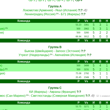
Тур 1
|
Тур 2
|
Тур 3
|
Тур 4
|
Тур 5
|
Тур 6
Группа A
Локомотив (Армения)
-
Реал (Испания)
?:?
Ленинградец (Россия)
-
Б71 (Фареры)
?:?
ЛЧ
Команда
Р
Vs
И
В
Н
5
3
1
53.23
3361
ия)
5
3
1
ЛЧ
500
2962
ия)
5
2
2
500
3260
5
0
0
68.94
3012
Команда
Р
Vs
И
В
Н
Группа B
Бьяска (Швейцария)
-
Запоос (Эстония)
?:?
Утрехт (Нидерланды)
-
Аюгнаблик (Исландия)
?:?
ЛЧ
Команда
Р
Vs
И
В
Н
я)
5
4
1
500
3499
ды)
5
2
1
ЛЧ
500
3231
дия)
5
1
1
75.08
2792
5
1
1
20.45
2349
Команда
Р
Vs
И
В
Н
Группа C
КИ (Фареры)
-
Авранш (Франция)
?:?
мос (Сан-Марино)
-
Светлостанды (Северная Македония)
?:?
ЛЧ
1 коммен
Команда
Р
Vs
И
В
Н
5
3
1
53.75
3271