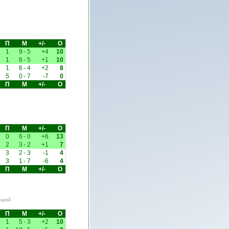
П
М
+/-
О
1
9
-
5
+4
10
1
6
-
5
+1
10
1
6
-
4
+2
8
5
0
-
7
-7
0
П
М
+/-
О
П
М
+/-
О
0
6
-
0
+6
13
2
3
-
2
+1
7
3
2
-
3
-1
4
3
1
-
7
-6
4
П
М
+/-
О
тарий
П
М
+/-
О
1
5
-
3
+2
10