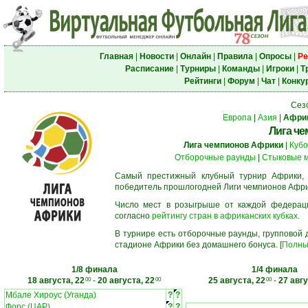
Главная
|
Новости
|
Онлайн
|
Правила
|
Опросы
|
Ре
Расписание
|
Турниры
|
Команды
|
Игроки
|
Т
Рейтинги
|
Форум
|
Чат
|
Конку
Сез
Европа
|
Азия
|
Афри
Лига ч
Лига чемпионов Африки
|
Кубо
Отборочные раунды
|
Стыковые 
Самый престижный клубный турнир Африки,
победитель прошлогодней Лиги чемпионов Афри
Число мест в розыгрыше от каждой федерац
согласно
рейтингу стран в африканских кубках
.
В турнире есть отборочные раунды, групповой
стадионе Африки без домашнего бонуса. [
Полны
1/8 финала
1/4 финала
18 августа, 22
-
20 августа, 22
25 августа, 22
-
27 авгу
00
00
00
Мбале Хироус (Уганда)
?
?
Форс (ЦАР)
?
?