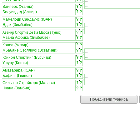
...
...
Вайперс (Уганда)
?
?
Белуиздад (Алжир)
?
?
Мамелоди Сандаунс (ЮАР)
?
?
Ядах (Зимбабве)
?
?
...
...
Авенир Спортив де Ла Марса (Тунис)
?
?
Мвана Африка (Зимбабве)
?
?
Колеа (Алжир)
?
?
Мбабане Своллоуз (Эсватини)
?
?
...
...
Юнион Спортинг (Бурунди)
?
?
Ушуру (Кения)
?
?
Амаварара (ЮАР)
?
?
Бафинг (Гвинея)
?
?
...
...
Сильвер Страйкерс (Малави)
?
?
Нкана (Замбия)
?
?
Победители турнира