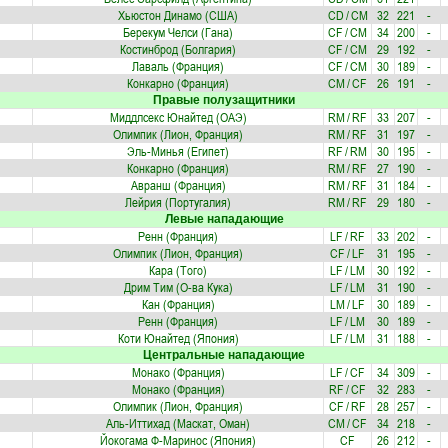
Хьюстон Динамо (США)
CD
/
CM
32
221
-
Берекум Челси (Гана)
CF
/
CM
34
200
-
Костинброд (Болгария)
CF
/
CM
29
192
-
Лаваль (Франция)
CF
/
CM
30
189
-
Конкарно (Франция)
CM
/
CF
26
191
-
Правые полузащитники
Миддлсекс Юнайтед (ОАЭ)
RM
/
RF
33
207
-
Олимпик (Лион, Франция)
RM
/
RF
31
197
-
Эль-Минья (Египет)
RF
/
RM
30
195
-
Конкарно (Франция)
RM
/
RF
27
190
-
Авранш (Франция)
RM
/
RF
31
184
-
Лейрия (Португалия)
RM
/
RF
29
180
-
Левые нападающие
Ренн (Франция)
LF
/
RF
33
202
-
Олимпик (Лион, Франция)
CF
/
LF
31
195
-
Кара (Того)
LF
/
LM
30
192
-
Дрим Тим (О-ва Кука)
LF
/
LM
31
190
-
Кан (Франция)
LM
/
LF
30
189
-
Ренн (Франция)
LF
/
LM
30
189
-
Коти Юнайтед (Япония)
LF
/
LM
31
188
-
Центральные нападающие
Монако (Франция)
LF
/
CF
34
309
-
Монако (Франция)
RF
/
CF
32
283
-
Олимпик (Лион, Франция)
CF
/
RF
28
257
-
Аль-Иттихад (Маскат, Оман)
CM
/
CF
34
218
-
Йокогама Ф-Маринос (Япония)
CF
26
212
-