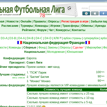
логин
ная
|
Новости
|
Онлайн
|
Правила
|
Опросы
|
Регистрация в игре
|
Забыли па
Расписание
|
Турниры
|
Команды
|
Игроки
|
Трансферы
|
Обмены
|
Аренда
Рейтинги
|
Форум
|
Чат
|
Конкурсы
|
Контакты
|
D3-A
|
D3-B
|
D4-A
|
D4-B
|
D4-C
|
D4-D
|
КЛК
|
кубок страны
|
суперкубок
|
кубо
20
Национальная федерация Франции
вости
|
Команды
|
Сборные
|
Фонд
|
Законы
|
Опросы
|
Сделки
|
Мирокубки
|
Фо
7
Национальная
|
Молодежная
|
Юношеская
Конфедерация:
Европа
Президент:
Совет Лиги
йтинг президента:
Прием заявок -
нет
канд.
1.
"ПСЖ" Париж
100
тыс.
Лучшие стадионы:
2.
"Бастия" Бастия
90
тыс.
весь список
3.
"Монако" Монако
90
тыс.
аконы федерации:
Лучшие команды являются VIP-командами с минимальной
Стоимость лучших команд
Коли
Сколько лучших команд имеет стоимость ≥ 25 ед.
Сколько лучших команд имеет стоимость ≥ 10 ед.
Сколько лучших команд имеет стоимость ≥ 5 ед.
Фонд федерации:
12 011 000