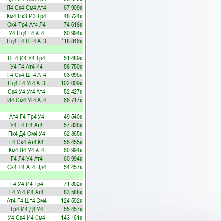
Л4
Ск4
См4
Ат4
67 909к
Км4
Пк3
И3
Тр4
48 724к
Ск4
Тр4
Ат4
Л4
74 618к
У4
Пд4
Г4
Ат4
60 994к
Пд4
Г4
Шт4
Ат3
118 846к
Шт4
И4
У4
Тр4
51 489к
У4
Г4
Ат4
И4
58 750к
Г4
Ск4
Шт4
Ат4
63 695к
Пд4
Г4
Уг4
Ат3
102 009к
Ск4
У4
Уг4
Ат4
52 427к
И4
См4
Уг4
Ат4
66 717к
Ат4
Г4
Тр4
У4
49 540к
У4
Г4
П4
Ат4
57 838к
Пк4
Д4
См4
У4
62 365к
Г4
Ск4
Ат4
К4
55 455к
Км4
Д4
У4
Ат4
60 994к
Г4
Л4
У4
Ат4
60 994к
Ск4
Л4
Ат4
Пд4
54 457к
Г4
У4
И4
Тр4
71 802к
Г4
Уг4
И4
Ат4
83 588к
Ат4
Г4
Шт4
См4
124 502к
Тр4
И4
Д4
У4
55 457к
У4
Ск4
И4
См4
143 161к