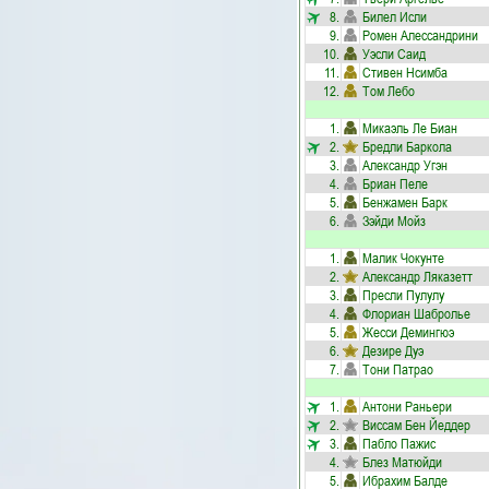
8.
Билел Исли
9.
Ромен Алессандрини
10.
Уэсли Саид
11.
Стивен Нсимба
12.
Том Лебо
1.
Микаэль Ле Биан
2.
Бредли Баркола
3.
Александр Угэн
4.
Бриан Пеле
5.
Бенжамен Барк
6.
Зэйди Мойз
1.
Малик Чокунте
2.
Александр Ляказетт
3.
Пресли Пулулу
4.
Флориан Шабролье
5.
Жесси Демингюэ
6.
Дезире Дуэ
7.
Тони Патрао
1.
Антони Раньери
2.
Виссам Бен Йеддер
3.
Пабло Пажис
4.
Блез Матюйди
5.
Ибрахим Балде