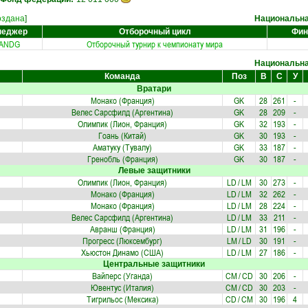
оздана
]
Национальн
неджер
Отборочный цикл
Фин
ANDG
Отборочный турнир к чемпионату мира
Национальн
Команда
Поз
В
С
У
Вратари
Монако (Франция)
GK
28
261
-
Велес Сарсфилд (Аргентина)
GK
28
209
-
Олимпик (Лион, Франция)
GK
32
193
-
Гоань (Китай)
GK
30
193
-
Аматуку (Тувалу)
GK
33
187
-
Гренобль (Франция)
GK
30
187
-
Левые защитники
Олимпик (Лион, Франция)
LD
/
LM
30
273
-
Монако (Франция)
LD
/
LM
32
262
-
Монако (Франция)
LD
/
LM
28
224
-
Велес Сарсфилд (Аргентина)
LD
/
LM
33
211
-
Авранш (Франция)
LD
/
LM
31
196
-
Прогресс (Люксембург)
LM
/
LD
30
191
-
Хьюстон Динамо (США)
LD
/
LM
27
186
-
Центральные защитники
Вайперс (Уганда)
CM
/
CD
30
206
-
Ювентус (Италия)
CM
/
CD
30
203
-
Тигрильос (Мексика)
CD
/
CM
30
196
4