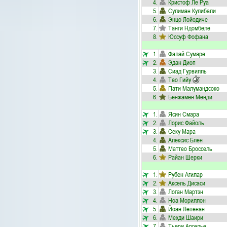
4.
Кристоф Ле Руа
5.
Cулиман Кулибали
6.
Энцо Лойодиче
7.
Танги Ндомбеле
8.
Юссуф Фофана
1.
Фалай Сумаре
2.
Эдан Диоп
3.
Сиад Гурвилль
4.
Тео Гийу
5.
Пати Малумандсоко
6.
Бенжамен Менди
1.
Ясин Смара
2.
Лорис Файоль
3.
Секу Мара
4.
Алексис Блен
5.
Маттео Броссель
6.
Райан Шерки
1.
Рубен Агилар
2.
Аксель Дисаси
3.
Логан Мартэн
4.
Ноа Мориллон
5.
Йоан Лепенан
6.
Мехди Шаири
7.
Тьери Аргелье