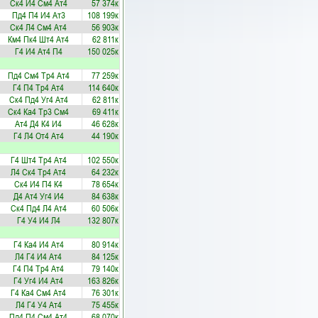
Ск4
И4
См4
Ат4
57 374к
Пд4
П4
И4
Ат3
108 199к
Ск4
Л4
См4
Ат4
56 903к
Км4
Пк4
Шт4
Ат4
62 811к
Г4
И4
Ат4
П4
150 025к
Пд4
См4
Тр4
Ат4
77 259к
Г4
П4
Тр4
Ат4
114 640к
Ск4
Пд4
Уг4
Ат4
62 811к
Ск4
Ка4
Тр3
См4
69 411к
Ат4
Д4
К4
И4
46 628к
Г4
Л4
От4
Ат4
44 190к
Г4
Шт4
Тр4
Ат4
102 550к
Л4
Ск4
Тр4
Ат4
64 232к
Ск4
И4
П4
К4
78 654к
Д4
Ат4
Уг4
И4
84 638к
Ск4
Пд4
Л4
Ат4
60 506к
Г4
У4
И4
Л4
132 807к
Г4
Ка4
И4
Ат4
80 914к
Л4
Г4
И4
Ат4
84 125к
Г4
П4
Тр4
Ат4
79 140к
Г4
Уг4
И4
Ат4
163 826к
Г4
Ка4
См4
Ат4
76 301к
Л4
Г4
У4
Ат4
75 455к
Пд4
П4
См4
Ат4
68 070к