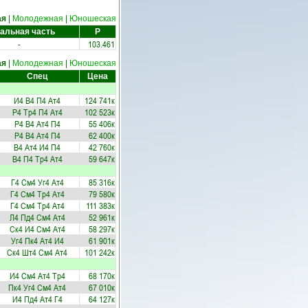
ая
|
Молодежная
|
Юношеская
альная часть
Р
-
103.461
ая
|
Молодежная
|
Юношеская
Спец
Цена
И4
В4
П4
Ат4
124 741к
Р4
Тр4
П4
Ат4
102 523к
Р4
В4
Ат4
П4
55 406к
Р4
В4
Ат4
П4
62 400к
В4
Ат4
И4
П4
42 760к
В4
П4
Тр4
Ат4
59 647к
Г4
См4
Уг4
Ат4
85 316к
Г4
См4
Тр4
Ат4
79 580к
Г4
См4
Тр4
Ат4
111 383к
Л4
Пд4
См4
Ат4
52 961к
Ск4
И4
См4
Ат4
58 297к
Уг4
Пк4
Ат4
И4
61 901к
Ск4
Шт4
См4
Ат4
101 242к
И4
См4
Ат4
Тр4
68 170к
Пк4
Уг4
См4
Ат4
67 010к
И4
Пд4
Ат4
Г4
64 127к