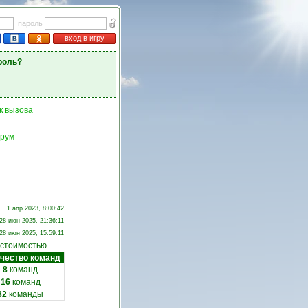
пароль
вход в игру
роль?
к вызова
рум
1 апр 2023, 8:00:42
28 июн 2025, 21:36:11
28 июн 2025, 15:59:11
 стоимостью
чество команд
8
команд
16
команд
32
команды