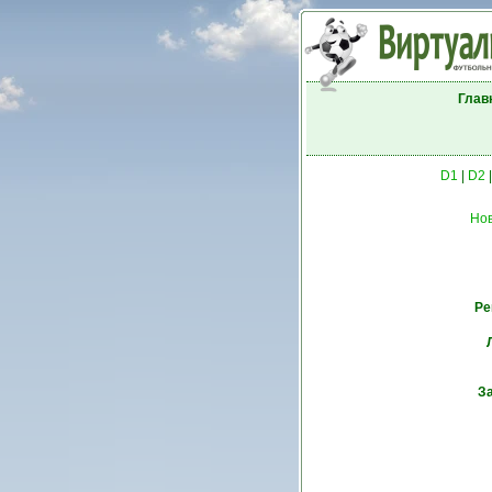
Глав
D1
|
D2
Но
Ре
З