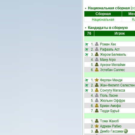
• Национальная сборная
[
с
Сборная
Ме
Национальная
R
• Кандидаты в сборную
76
Игрок
1.
Роман Хек
2.
Рафаэль Аст
3.
Жером Белевиль
4.
Ману Агро
5.
Арезки Мелайми
6.
Эстебан Саллес
1.
Ферлан Менди
2.
Жан-Филипп Селестен
3.
Сонгуту Магасса
4.
Поль Ласне
5.
Жюльен Оффре
6.
Бриан Амофа
7.
Тедди Бурьё
1.
Тома Жакоб
2.
Адриан Рабио
3.
Дембо Гассама