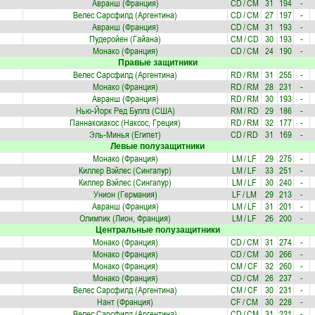
Авранш (Франция)
CD
/
CM
31
194
-
Велес Сарсфилд (Аргентина)
CD
/
CM
27
197
-
Авранш (Франция)
CD
/
CM
31
193
-
Пудеройен (Гайана)
CM
/
CD
30
193
-
Монако (Франция)
CD
/
CM
24
190
-
Правые защитники
Велес Сарсфилд (Аргентина)
RD
/
RM
31
255
-
Монако (Франция)
RD
/
RM
28
231
-
Авранш (Франция)
RD
/
RM
30
193
-
Нью-Йорк Ред Буллз (США)
RM
/
RD
29
186
-
Паннаксиакос (Наксос, Греция)
RD
/
RM
32
177
-
Эль-Минья (Египет)
CD
/
RD
31
169
-
Левые полузащитники
Монако (Франция)
LM
/
LF
29
275
-
Киллер Вэйлес (Сингапур)
LM
/
LF
33
251
-
Киллер Вэйлес (Сингапур)
LM
/
LF
30
240
-
Унион (Германия)
LF
/
LM
29
213
-
Авранш (Франция)
LM
/
LF
31
201
-
Олимпик (Лион, Франция)
LM
/
LF
26
200
-
Центральные полузащитники
Монако (Франция)
CD
/
CM
31
274
-
Монако (Франция)
CD
/
CM
30
266
-
Монако (Франция)
CM
/
CF
32
260
-
Монако (Франция)
CD
/
CM
26
237
-
Велес Сарсфилд (Аргентина)
CM
/
CF
30
231
-
Нант (Франция)
CF
/
CM
30
228
-
Велес Сарсфилд (Аргентина)
CD
/
CM
31
221
-