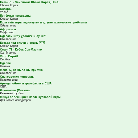
Сезон 78 - Чемпионат Южная Корея, D3-A
Южная Корея
Обзоры.
Уэльс
Приёмная президента
Южная Корея
Если сайт игры недоступен и другие технические проблемы
Объявление
Афоризмы
Оффтопик
Сделаем игру удобнее и лучше!
Объявление
Беседа под кимчи и соджу 🇰🇷
Южная Корея
Сезон 78 - Кубок Сан-Марино
Сан-Марино
Vidic Cup-78
Сербия
Сделки.
Панама
Мелочь, но было бы приятно
Объявление
Спонсорские контракты
Правила игры
Аренда, обмен и трансферы в США
США
Локомотив (Москва)
Реальный футбол
Минус болельщики после кубковой игры
Для новых менеджеров