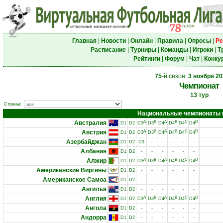
Главная
|
Новости
|
Онлайн
|
Правила
|
Опросы
|
Ре
Расписание
|
Турниры
|
Команды
|
Игроки
|
Т
Рейтинги
|
Форум
|
Чат
|
Конку
75
-й сезон.
3 ноября 2
Чемпионат
13 тур
Страны:
Национальные чемпионаты и 
Австралия
A
B
A
B
C
D
D1
D2
D3
D3
D4
D4
D4
D4
Австрия
A
B
A
B
C
D
D1
D2
D3
D3
D4
D4
D4
D4
Азербайджан
D1
D2
D3
-
-
-
-
-
Албания
D1
D2
-
-
-
-
-
-
Алжир
A
B
A
B
C
D
D1
D2
D3
D3
D4
D4
D4
D4
Американские Виргины
D1
D2
-
-
-
-
-
-
Американское Самоа
D1
D2
-
-
-
-
-
-
Ангилья
D1
D2
-
-
-
-
-
-
Англия
A
B
A
B
C
D
D1
D2
D3
D3
D4
D4
D4
D4
Ангола
D1
D2
-
-
-
-
-
-
Андорра
D1
D2
-
-
-
-
-
-