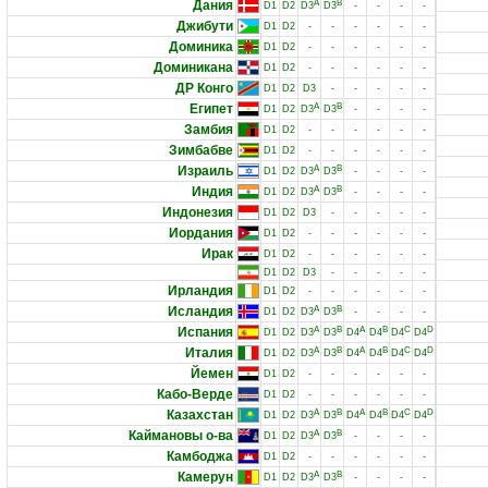
Дания
A
B
D1
D2
D3
D3
-
-
-
-
Джибути
D1
D2
-
-
-
-
-
-
Доминика
D1
D2
-
-
-
-
-
-
Доминикана
D1
D2
-
-
-
-
-
-
ДР Конго
D1
D2
D3
-
-
-
-
-
Египет
A
B
D1
D2
D3
D3
-
-
-
-
Замбия
D1
D2
-
-
-
-
-
-
Зимбабве
D1
D2
-
-
-
-
-
-
Израиль
A
B
D1
D2
D3
D3
-
-
-
-
Индия
A
B
D1
D2
D3
D3
-
-
-
-
Индонезия
D1
D2
D3
-
-
-
-
-
Иордания
D1
D2
-
-
-
-
-
-
Ирак
D1
D2
-
-
-
-
-
-
D1
D2
D3
-
-
-
-
-
Ирландия
D1
D2
-
-
-
-
-
-
Исландия
A
B
D1
D2
D3
D3
-
-
-
-
Испания
A
B
A
B
C
D
D1
D2
D3
D3
D4
D4
D4
D4
Италия
A
B
A
B
C
D
D1
D2
D3
D3
D4
D4
D4
D4
Йемен
D1
D2
-
-
-
-
-
-
Кабо-Верде
D1
D2
-
-
-
-
-
-
Казахстан
A
B
A
B
C
D
D1
D2
D3
D3
D4
D4
D4
D4
Каймановы о-ва
A
B
D1
D2
D3
D3
-
-
-
-
Камбоджа
D1
D2
-
-
-
-
-
-
Камерун
A
B
D1
D2
D3
D3
-
-
-
-