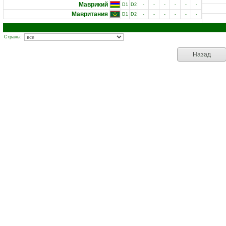
Маврикий
D1
D2
-
-
-
-
-
-
Мавритания
D1
D2
-
-
-
-
-
-
Страны:
Назад