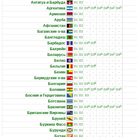
Антигуа и Барбуда
D1
D2
-
-
-
-
-
-
Аргентина
A
B
A
B
C
D
D1
D2
D3
D3
D4
D4
D4
D4
Армения
D1
D2
-
-
-
-
-
-
Аруба
D1
D2
-
-
-
-
-
-
Афганистан
D1
D2
-
-
-
-
-
-
Багамские о-ва
D1
D2
-
-
-
-
-
-
Бангладеш
D1
D2
-
-
-
-
-
-
Барбадос
A
B
D1
D2
D3
D3
-
-
-
-
Бахрейн
D1
D2
-
-
-
-
-
-
Беларусь
A
B
A
B
C
D
D1
D2
D3
D3
D4
D4
D4
D4
Белиз
D1
D2
-
-
-
-
-
-
Бельгия
A
B
D1
D2
D3
D3
-
-
-
-
Бенин
D1
D2
-
-
-
-
-
-
Бермудские о-ва
D1
D2
-
-
-
-
-
-
Болгария
A
B
D1
D2
D3
D3
-
-
-
-
Боливия
A
B
A
B
C
D
D1
D2
D3
D3
D4
D4
D4
D4
Босния и Герцеговина
D1
D2
D3
-
-
-
-
-
Ботсвана
D1
D2
-
-
-
-
-
-
Бразилия
A
B
A
B
C
D
D1
D2
D3
D3
D4
D4
D4
D4
Британские Виргины
D1
D2
-
-
-
-
-
-
Бруней
D1
D2
-
-
-
-
-
-
Буркина Фасо
D1
D2
-
-
-
-
-
-
Бурунди
D1
D2
-
-
-
-
-
-
Бутан
D1
D2
-
-
-
-
-
-