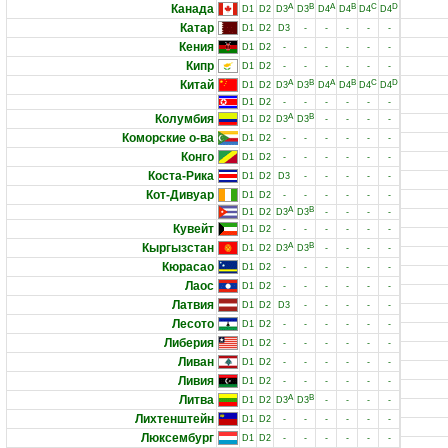
Канада
A
B
A
B
C
D
D1
D2
D3
D3
D4
D4
D4
D4
Катар
D1
D2
D3
-
-
-
-
-
Кения
D1
D2
-
-
-
-
-
-
Кипр
D1
D2
-
-
-
-
-
-
Китай
A
B
A
B
C
D
D1
D2
D3
D3
D4
D4
D4
D4
D1
D2
-
-
-
-
-
-
Колумбия
A
B
D1
D2
D3
D3
-
-
-
-
Коморские о-ва
D1
D2
-
-
-
-
-
-
Конго
D1
D2
-
-
-
-
-
-
Коста-Рика
D1
D2
D3
-
-
-
-
-
Кот-Дивуар
D1
D2
-
-
-
-
-
-
A
B
D1
D2
D3
D3
-
-
-
-
Кувейт
D1
D2
-
-
-
-
-
-
Кыргызстан
A
B
D1
D2
D3
D3
-
-
-
-
Кюрасао
D1
D2
-
-
-
-
-
-
Лаос
D1
D2
-
-
-
-
-
-
Латвия
D1
D2
D3
-
-
-
-
-
Лесото
D1
D2
-
-
-
-
-
-
Либерия
D1
D2
-
-
-
-
-
-
Ливан
D1
D2
-
-
-
-
-
-
Ливия
D1
D2
-
-
-
-
-
-
Литва
A
B
D1
D2
D3
D3
-
-
-
-
Лихтенштейн
D1
D2
-
-
-
-
-
-
Люксембург
D1
D2
-
-
-
-
-
-