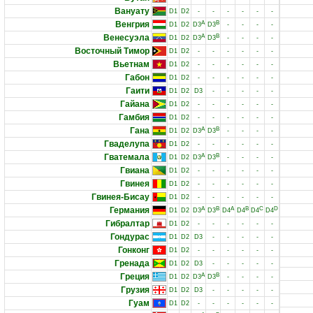
Вануату
D1
D2
-
-
-
-
-
-
Венгрия
A
B
D1
D2
D3
D3
-
-
-
-
Венесуэла
A
B
D1
D2
D3
D3
-
-
-
-
Восточный Тимор
D1
D2
-
-
-
-
-
-
Вьетнам
D1
D2
-
-
-
-
-
-
Габон
D1
D2
-
-
-
-
-
-
Гаити
D1
D2
D3
-
-
-
-
-
Гайана
D1
D2
-
-
-
-
-
-
Гамбия
D1
D2
-
-
-
-
-
-
Гана
A
B
D1
D2
D3
D3
-
-
-
-
Гваделупа
D1
D2
-
-
-
-
-
-
Гватемала
A
B
D1
D2
D3
D3
-
-
-
-
Гвиана
D1
D2
-
-
-
-
-
-
Гвинея
D1
D2
-
-
-
-
-
-
Гвинея-Бисау
D1
D2
-
-
-
-
-
-
Германия
A
B
A
B
C
D
D1
D2
D3
D3
D4
D4
D4
D4
Гибралтар
D1
D2
-
-
-
-
-
-
Гондурас
D1
D2
D3
-
-
-
-
-
Гонконг
D1
D2
-
-
-
-
-
-
Гренада
D1
D2
D3
-
-
-
-
-
Греция
A
B
D1
D2
D3
D3
-
-
-
-
Грузия
D1
D2
D3
-
-
-
-
-
Гуам
D1
D2
-
-
-
-
-
-