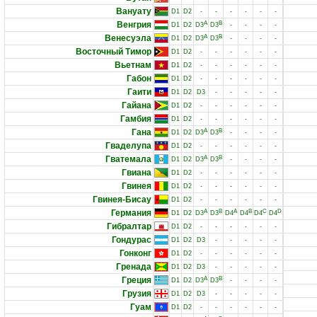
Вануату
D1
D2
-
-
-
-
-
-
Венгрия
A
B
D1
D2
D3
D3
-
-
-
-
Венесуэла
A
B
D1
D2
D3
D3
-
-
-
-
Восточный Тимор
D1
D2
-
-
-
-
-
-
Вьетнам
D1
D2
-
-
-
-
-
-
Габон
D1
D2
-
-
-
-
-
-
Гаити
D1
D2
D3
-
-
-
-
-
Гайана
D1
D2
-
-
-
-
-
-
Гамбия
D1
D2
-
-
-
-
-
-
Гана
A
B
D1
D2
D3
D3
-
-
-
-
Гваделупа
D1
D2
-
-
-
-
-
-
Гватемала
A
B
D1
D2
D3
D3
-
-
-
-
Гвиана
D1
D2
-
-
-
-
-
-
Гвинея
D1
D2
-
-
-
-
-
-
Гвинея-Бисау
D1
D2
-
-
-
-
-
-
Германия
A
B
A
B
C
D
D1
D2
D3
D3
D4
D4
D4
D4
Гибралтар
D1
D2
-
-
-
-
-
-
Гондурас
D1
D2
D3
-
-
-
-
-
Гонконг
D1
D2
-
-
-
-
-
-
Гренада
D1
D2
D3
-
-
-
-
-
Греция
A
B
D1
D2
D3
D3
-
-
-
-
Грузия
D1
D2
D3
-
-
-
-
-
Гуам
D1
D2
-
-
-
-
-
-