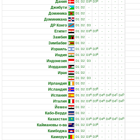
Дания
A
B
D1
D2
D3
D3
-
-
-
-
Джибути
D1
D2
-
-
-
-
-
-
Доминика
D1
D2
-
-
-
-
-
-
Доминикана
D1
D2
-
-
-
-
-
-
ДР Конго
D1
D2
D3
-
-
-
-
-
Египет
A
B
D1
D2
D3
D3
-
-
-
-
Замбия
D1
D2
-
-
-
-
-
-
Зимбабве
D1
D2
-
-
-
-
-
-
Израиль
A
B
D1
D2
D3
D3
-
-
-
-
Индия
A
B
D1
D2
D3
D3
-
-
-
-
Индонезия
D1
D2
D3
-
-
-
-
-
Иордания
D1
D2
-
-
-
-
-
-
Ирак
D1
D2
-
-
-
-
-
-
D1
D2
D3
-
-
-
-
-
Ирландия
D1
D2
-
-
-
-
-
-
Исландия
A
B
D1
D2
D3
D3
-
-
-
-
Испания
A
B
A
B
C
D
D1
D2
D3
D3
D4
D4
D4
D4
Италия
A
B
A
B
C
D
D1
D2
D3
D3
D4
D4
D4
D4
Йемен
D1
D2
-
-
-
-
-
-
Кабо-Верде
D1
D2
-
-
-
-
-
-
Казахстан
A
B
A
B
C
D
D1
D2
D3
D3
D4
D4
D4
D4
Каймановы о-ва
A
B
D1
D2
D3
D3
-
-
-
-
Камбоджа
D1
D2
-
-
-
-
-
-
Камерун
A
B
D1
D2
D3
D3
-
-
-
-