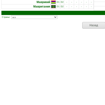
Маврикий
D1
D2
-
-
-
-
-
-
Мавритания
D1
D2
-
-
-
-
-
-
Страны:
Назад