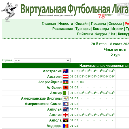
Главная
|
Новости
|
Онлайн
|
Правила
|
Опросы
|
Ре
Расписание
|
Турниры
|
Команды
|
Игроки
|
Т
Рейтинги
|
Форум
|
Чат
|
Конку
78
-й сезон.
8 июля 20
Чемпионат
2 тур
Страны:
Национальные чемпионаты и 
Австралия
A
B
A
B
C
D
D1
D2
D3
D3
D4
D4
D4
D4
Австрия
A
B
A
B
C
D
D1
D2
D3
D3
D4
D4
D4
D4
Азербайджан
D1
D2
D3
-
-
-
-
-
Албания
D1
D2
-
-
-
-
-
-
Алжир
A
B
A
B
C
D
D1
D2
D3
D3
D4
D4
D4
D4
Американские Виргины
D1
D2
-
-
-
-
-
-
Американское Самоа
D1
D2
-
-
-
-
-
-
Ангилья
D1
D2
-
-
-
-
-
-
Англия
A
B
A
B
C
D
D1
D2
D3
D3
D4
D4
D4
D4
Ангола
D1
D2
-
-
-
-
-
-
Андорра
D1
D2
-
-
-
-
-
-