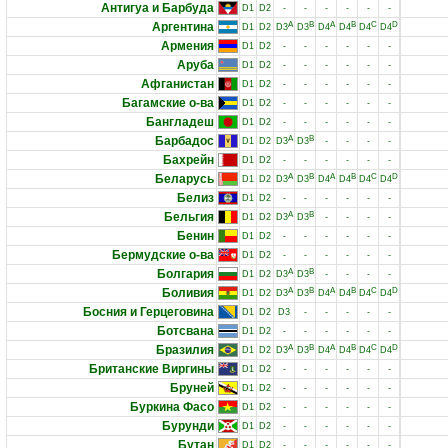
Антигуа и Барбуда
D1
D2
-
-
-
-
-
-
Аргентина
A
B
A
B
C
D
D1
D2
D3
D3
D4
D4
D4
D4
Армения
D1
D2
-
-
-
-
-
-
Аруба
D1
D2
-
-
-
-
-
-
Афганистан
D1
D2
-
-
-
-
-
-
Багамские о-ва
D1
D2
-
-
-
-
-
-
Бангладеш
D1
D2
-
-
-
-
-
-
Барбадос
A
B
D1
D2
D3
D3
-
-
-
-
Бахрейн
D1
D2
-
-
-
-
-
-
Беларусь
A
B
A
B
C
D
D1
D2
D3
D3
D4
D4
D4
D4
Белиз
D1
D2
-
-
-
-
-
-
Бельгия
A
B
D1
D2
D3
D3
-
-
-
-
Бенин
D1
D2
-
-
-
-
-
-
Бермудские о-ва
D1
D2
-
-
-
-
-
-
Болгария
A
B
D1
D2
D3
D3
-
-
-
-
Боливия
A
B
A
B
C
D
D1
D2
D3
D3
D4
D4
D4
D4
Босния и Герцеговина
D1
D2
D3
-
-
-
-
-
Ботсвана
D1
D2
-
-
-
-
-
-
Бразилия
A
B
A
B
C
D
D1
D2
D3
D3
D4
D4
D4
D4
Британские Виргины
D1
D2
-
-
-
-
-
-
Бруней
D1
D2
-
-
-
-
-
-
Буркина Фасо
D1
D2
-
-
-
-
-
-
Бурунди
D1
D2
-
-
-
-
-
-
Бутан
D1
D2
-
-
-
-
-
-