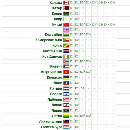
Канада
A
B
A
B
C
D
D1
D2
D3
D3
D4
D4
D4
D4
Катар
D1
D2
D3
-
-
-
-
-
Кения
D1
D2
-
-
-
-
-
-
Кипр
D1
D2
-
-
-
-
-
-
Китай
A
B
A
B
C
D
D1
D2
D3
D3
D4
D4
D4
D4
D1
D2
-
-
-
-
-
-
Колумбия
A
B
D1
D2
D3
D3
-
-
-
-
Коморские о-ва
D1
D2
-
-
-
-
-
-
Конго
D1
D2
-
-
-
-
-
-
Коста-Рика
D1
D2
D3
-
-
-
-
-
Кот-Дивуар
D1
D2
-
-
-
-
-
-
A
B
D1
D2
D3
D3
-
-
-
-
Кувейт
D1
D2
-
-
-
-
-
-
Кыргызстан
A
B
D1
D2
D3
D3
-
-
-
-
Кюрасао
D1
D2
-
-
-
-
-
-
Лаос
D1
D2
-
-
-
-
-
-
Латвия
D1
D2
D3
-
-
-
-
-
Лесото
D1
D2
-
-
-
-
-
-
Либерия
D1
D2
-
-
-
-
-
-
Ливан
D1
D2
-
-
-
-
-
-
Ливия
D1
D2
-
-
-
-
-
-
Литва
A
B
D1
D2
D3
D3
-
-
-
-
Лихтенштейн
D1
D2
-
-
-
-
-
-
Люксембург
D1
D2
-
-
-
-
-
-