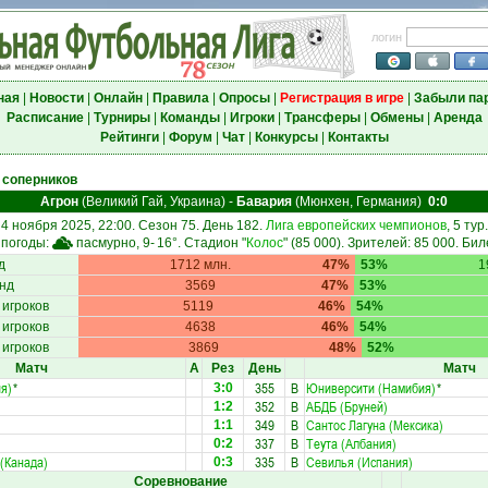
логин
ная
|
Новости
|
Онлайн
|
Правила
|
Опросы
|
Регистрация в игре
|
Забыли па
Расписание
|
Турниры
|
Команды
|
Игроки
|
Трансферы
|
Обмены
|
Аренда
Рейтинги
|
Форум
|
Чат
|
Конкурсы
|
Контакты
 соперников
Агрон
(Великий Гай, Украина)
-
Бавария
(Мюнхен, Германия)
0:0
4 ноября 2025, 22:00. Сезон 75. День 182.
Лига европейских чемпионов
, 5 тур.
 погоды:
пасмурно, 9-
16°
. Стадион "
Колос
" (85 000). Зрителей: 85 000. Бил
д
1712 млн.
47%
53%
1
нд
3569
47%
53%
 игроков
5119
46%
54%
 игроков
4638
46%
54%
 игроков
3869
48%
52%
Матч
А
Рез
День
Матч
я)
*
355
В
Юниверсити (Намибия)
*
3:0
352
В
АБДБ (Бруней)
1:2
349
В
Сантос Лагуна (Мексика)
1:1
337
В
Теута (Албания)
0:2
(Канада)
335
В
Севилья (Испания)
0:3
Соревнование