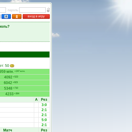
пароль
вход в игру
роль?
ет: 50
959 млн.
+247 млн.
4092
+523
6042
+923
5348
+710
4233
+364
А
Рез
3:0
2:1
2:1
5:0
2:1
Матч
Рез