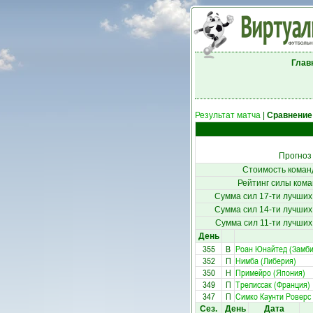
Глав
Результат матча
|
Сравнение
Прогноз
Стоимость коман
Рейтинг силы кома
Сумма сил 17-ти лучших
Сумма сил 14-ти лучших
Сумма сил 11-ти лучших
День
355
В
Роан Юнайтед (Замби
352
П
Нимба (Либерия)
350
Н
Примейро (Япония)
349
П
Трелиссак (Франция)
347
П
Симко Каунти Роверс 
Сез.
День
Дата