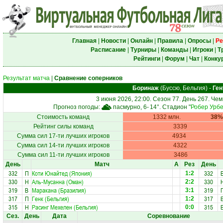
Главная
|
Новости
|
Онлайн
|
Правила
|
Опросы
|
Ре
Расписание
|
Турниры
|
Команды
|
Игроки
|
Т
Рейтинги
|
Форум
|
Чат
|
Конку
Результат матча
|
Сравнение соперников
Боринаж
(Буссю, Бельгия)
-
Ген
3 июня 2026, 22:00. Сезон 77. День 267. Че
Прогноз погоды:
пасмурно, 6-
14°
. Стадион "
Робер Урб
Стоимость команд
1332 млн.
38%
Рейтинг силы команд
3339
Сумма сил 17-ти лучших игроков
4934
Сумма сил 14-ти лучших игроков
4322
Сумма сил 11-ти лучших игроков
3486
День
Матч
А
Рез
День
332
П
Коти Юнайтед (Япония)
332
1:2
330
Н
Аль-Мусанна (Оман)
330
2:2
319
В
Маракана (Бразилия)
319
3:1
317
П
Генк (Бельгия)
317
1:2
315
Н
Расинг Мехелен (Бельгия)
315
0:0
Сез.
День
Дата
Соревнование