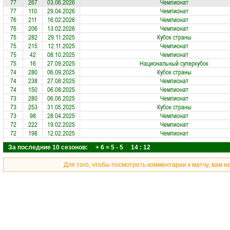
77
267
03.06.2026
Чемпионат
77
110
29.04.2026
Чемпионат
76
211
16.02.2026
Чемпионат
76
206
13.02.2026
Чемпионат
75
282
29.11.2025
Кубок страны
75
215
12.11.2025
Чемпионат
75
42
08.10.2025
Чемпионат
75
16
27.09.2025
Национальный суперкубок
74
280
06.09.2025
Кубок страны
74
238
27.08.2025
Чемпионат
74
150
06.08.2025
Чемпионат
73
280
06.06.2025
Чемпионат
73
253
31.05.2025
Кубок страны
73
98
28.04.2025
Чемпионат
72
222
19.02.2025
Чемпионат
72
198
12.02.2025
Чемпионат
За последние 10 сезонов: + 6 = 5 - 5 14 : 12
Для того, чтобы посмотреть комментарии к матчу, вам 