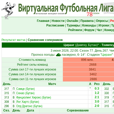
Главная
|
Новости
|
Онлайн
|
Правила
|
Опросы
|
Ре
Расписание
|
Турниры
|
Команды
|
Игроки
|
Т
Рейтинги
|
Форум
|
Чат
|
Конку
Результат матча
|
Сравнение соперников
Циранг
(Дампху, Бутан)*
-
Тхимпху
3 июня 2026, 22:00. Сезон 77. День 267. Ч
Прогноз погоды:
пасмурно, 6-
14°
. Стадион "
Циранг
"
Стоимость команд
896 млн.
4
Рейтинг силы команд
2668
Сумма сил 17-ти лучших игроков
3841
Сумма сил 14-ти лучших игроков
3462
Сумма сил 11-ти лучших игроков
2886
День
Матч
А
Рез
День
317
П
Самце (Бутан)
332
*
0:3
315
П
Сенао (Бутан)
330
1:2
313
В
Фунцхолинг Хироес (Бутан)
319
2:1
308
В
Янг Хартс (Бутан)
317
3:0
296
В
Олд Драгонс (Бутан)
315
2:0
Сез.
День
Дата
Соревнование