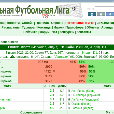
логин
ная
|
Новости
|
Онлайн
|
Правила
|
Опросы
|
Регистрация в игре
|
Забыли па
Расписание
|
Турниры
|
Команды
|
Игроки
|
Трансферы
|
Обмены
|
Аренда
Рейтинги
|
Форум
|
Чат
|
Конкурсы
|
Контакты
 соперников
Ринтих Спортс
(Мегхалая, Индия)
-
Ченнайин
(Ченнаи, Индия)
1:3
3 июня 2026, 22:00. Сезон 77. День 267. Чемпионат:
Индия, D1
, 23 тур.
погоды:
пасмурно, 6-
14°
. Стадион "
Лаитксех
" (91 000). Зрителей: 91 000. Б
д
997 млн.
43%
57%
132
нд
2999
50%
50%
 игроков
4432
50%
50%
+29
 игроков
3849
49%
51%
 игроков
3171
49%
51%
Матч
А
Рез
День
Матч
332
П
Аль-Бидда (Катар)
1:2
я)
330
В
РБ Лейпциг (Германия)
2:1
ргентина)
319
Н
Ла Галуа (Гваделупа)
0:1
317
В
Одиша (Индия)
1:2
дия)
315
В
Ладжонг (Индия)
5:0
Соревнование
Матч