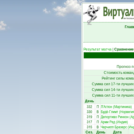
Глав
Результат матча
|
Сравнение
Прогноз 
Стоимость коман
Рейтинг силы кома
Сумма сил 17-ти лучших
Сумма сил 14-ти лучших
Сумма сил 11-ти лучших
День
332
П
Л'Аглон (Мартиника)
330
В
Будё-Глимт (Норвеги
319
П
Депортиво Ринкон (А
317
П
Арми Ред (Индия)
315
В
Черчилл Бразерс (Ин
Сез.
День
Дата