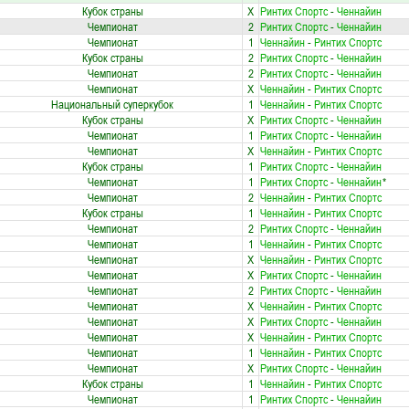
Кубок страны
X
Ринтих Спортс
-
Ченнайин
Чемпионат
2
Ринтих Спортс
-
Ченнайин
Чемпионат
1
Ченнайин
-
Ринтих Спортс
Кубок страны
2
Ринтих Спортс
-
Ченнайин
Чемпионат
2
Ринтих Спортс
-
Ченнайин
Чемпионат
X
Ченнайин
-
Ринтих Спортс
Национальный суперкубок
1
Ченнайин
-
Ринтих Спортс
Кубок страны
X
Ринтих Спортс
-
Ченнайин
Чемпионат
1
Ринтих Спортс
-
Ченнайин
Чемпионат
X
Ченнайин
-
Ринтих Спортс
Кубок страны
1
Ринтих Спортс
-
Ченнайин
Чемпионат
1
Ринтих Спортс
-
Ченнайин
*
Чемпионат
2
Ченнайин
-
Ринтих Спортс
Кубок страны
1
Ченнайин
-
Ринтих Спортс
Чемпионат
2
Ринтих Спортс
-
Ченнайин
Чемпионат
1
Ченнайин
-
Ринтих Спортс
Чемпионат
X
Ченнайин
-
Ринтих Спортс
Чемпионат
X
Ринтих Спортс
-
Ченнайин
Чемпионат
2
Ринтих Спортс
-
Ченнайин
Чемпионат
X
Ченнайин
-
Ринтих Спортс
Чемпионат
X
Ринтих Спортс
-
Ченнайин
Чемпионат
X
Ченнайин
-
Ринтих Спортс
Чемпионат
1
Ченнайин
-
Ринтих Спортс
Чемпионат
X
Ринтих Спортс
-
Ченнайин
Кубок страны
1
Ченнайин
-
Ринтих Спортс
Чемпионат
1
Ринтих Спортс
-
Ченнайин