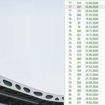
77
310
13.06.2026
77
267
03.06.2026
77
110
29.04.2026
76
285
07.03.2026
76
211
16.02.2026
76
35
12.01.2026
76
18
30.12.2025
75
282
29.11.2025
75
221
14.11.2025
75
52
10.10.2025
74
310
13.09.2025
74
255
01.09.2025
74
122
01.08.2025
73
313
14.06.2025
73
269
04.06.2025
73
111
30.04.2025
72
287
07.03.2025
72
105
27.01.2025
71
255
25.11.2024
71
97
21.10.2024
70
253
23.08.2024
70
140
29.07.2024
69
285
03.06.2024
69
87
19.04.2024
68
226
24.02.2024
68
211
19.02.2024