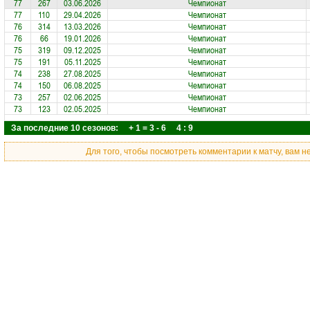
77
267
03.06.2026
Чемпионат
77
110
29.04.2026
Чемпионат
76
314
13.03.2026
Чемпионат
76
66
19.01.2026
Чемпионат
75
319
09.12.2025
Чемпионат
75
191
05.11.2025
Чемпионат
74
238
27.08.2025
Чемпионат
74
150
06.08.2025
Чемпионат
73
257
02.06.2025
Чемпионат
73
123
02.05.2025
Чемпионат
За последние 10 сезонов: + 1 = 3 - 6 4 : 9
Для того, чтобы посмотреть комментарии к матчу, вам 