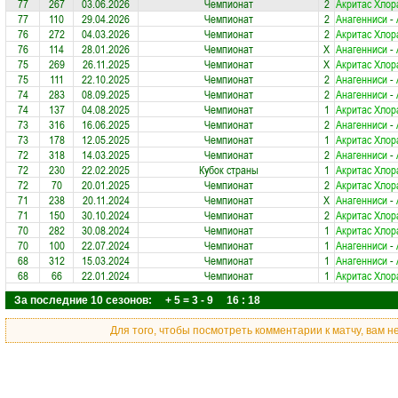
77
267
03.06.2026
Чемпионат
2
Акритас Хлор
77
110
29.04.2026
Чемпионат
2
Анагенниси
-
76
272
04.03.2026
Чемпионат
2
Акритас Хлор
76
114
28.01.2026
Чемпионат
X
Анагенниси
-
75
269
26.11.2025
Чемпионат
X
Акритас Хлор
75
111
22.10.2025
Чемпионат
2
Анагенниси
-
74
283
08.09.2025
Чемпионат
2
Анагенниси
-
74
137
04.08.2025
Чемпионат
1
Акритас Хлор
73
316
16.06.2025
Чемпионат
2
Анагенниси
-
73
178
12.05.2025
Чемпионат
1
Акритас Хлор
72
318
14.03.2025
Чемпионат
2
Анагенниси
-
72
230
22.02.2025
Кубок страны
1
Акритас Хлор
72
70
20.01.2025
Чемпионат
2
Акритас Хлор
71
238
20.11.2024
Чемпионат
X
Анагенниси
-
71
150
30.10.2024
Чемпионат
2
Акритас Хлор
70
282
30.08.2024
Чемпионат
1
Акритас Хлор
70
100
22.07.2024
Чемпионат
1
Анагенниси
-
68
312
15.03.2024
Чемпионат
1
Анагенниси
-
68
66
22.01.2024
Чемпионат
1
Акритас Хлор
За последние 10 сезонов: + 5 = 3 - 9 16 : 18
Для того, чтобы посмотреть комментарии к матчу, вам 