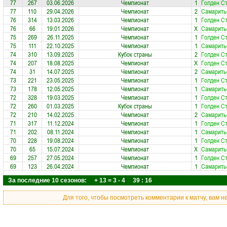
77
267
03.06.2026
Чемпионат
1
Голден С
77
110
29.04.2026
Чемпионат
2
Самарить
76
314
13.03.2026
Чемпионат
1
Голден С
76
66
19.01.2026
Чемпионат
X
Самарить
75
269
26.11.2025
Чемпионат
1
Голден С
75
111
22.10.2025
Чемпионат
1
Самарить
74
310
13.09.2025
Кубок страны
2
Голден С
74
207
18.08.2025
Чемпионат
X
Голден С
74
31
14.07.2025
Чемпионат
2
Самарить
73
221
23.05.2025
Чемпионат
1
Голден С
73
178
12.05.2025
Чемпионат
1
Самарить
72
328
19.03.2025
Чемпионат
1
Голден С
72
260
01.03.2025
Кубок страны
1
Голден С
72
210
14.02.2025
Чемпионат
2
Самарить
71
317
11.12.2024
Чемпионат
1
Голден С
71
202
08.11.2024
Чемпионат
1
Самарить
70
228
19.08.2024
Чемпионат
1
Голден С
70
65
15.07.2024
Чемпионат
X
Самарить
69
257
27.05.2024
Чемпионат
1
Голден С
69
123
26.04.2024
Чемпионат
1
Самарить
За последние 10 сезонов: + 13 = 3 - 4 39 : 16
Для того, чтобы посмотреть комментарии к матчу, вам 