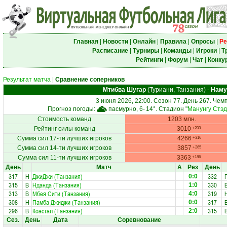
Главная
|
Новости
|
Онлайн
|
Правила
|
Опросы
|
Ре
Расписание
|
Турниры
|
Команды
|
Игроки
|
Т
Рейтинги
|
Форум
|
Чат
|
Конку
Результат матча
|
Сравнение соперников
Мтибва Шугар
(Туриани, Танзания)
-
Наму
3 июня 2026, 22:00. Сезон 77. День 267. Чем
Прогноз погоды:
пасмурно, 6-
14°
. Стадион "
Манунгу Стэ
Стоимость команд
1203 млн.
Рейтинг силы команд
3010
+203
Сумма сил 17-ти лучших игроков
4266
+316
Сумма сил 14-ти лучших игроков
3857
+265
Сумма сил 11-ти лучших игроков
3363
+186
День
Матч
А
Рез
День
317
Н
ДжиДжи (Танзания)
332
0:0
315
В
Нданда (Танзания)
330
1:0
313
В
Мбея Сити (Танзания)
319
4:0
308
Н
Памба Джиджи (Танзания)
317
0:0
296
В
Коастал (Танзания)
315
2:0
Сез.
День
Дата
Соревнование