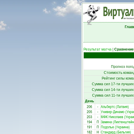
Глав
Результат матча
|
Сравнение
Прогноз пог
Стоимость коман
Рейтинг силы кома
Сумма сил 17-ти лучших
Сумма сил 14-ти лучших
Сумма сил 11-ти лучших
День
206
-
Альбертс (Латвия)
205
-
Универ-Динамо (Укра
203
-
МФК Николаев (Украи
194
П
Замина (Лихтенштейн
191
П
Подолье (Украина)
182
Н
Стандард (Бельгия)