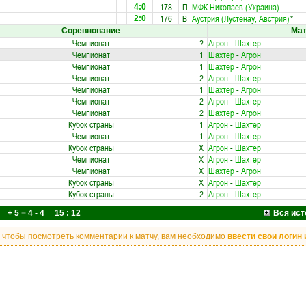
178
П
МФК Николаев (Украина)
4:0
176
В
Аустрия (Лустенау, Австрия)
*
2:0
Соревнование
Ма
Чемпионат
?
Агрон
-
Шахтер
Чемпионат
1
Шахтер
-
Агрон
Чемпионат
1
Шахтер
-
Агрон
Чемпионат
2
Агрон
-
Шахтер
Чемпионат
1
Шахтер
-
Агрон
Чемпионат
2
Агрон
-
Шахтер
Чемпионат
2
Шахтер
-
Агрон
Кубок страны
1
Агрон
-
Шахтер
Чемпионат
1
Агрон
-
Шахтер
Кубок страны
X
Агрон
-
Шахтер
Чемпионат
X
Агрон
-
Шахтер
Чемпионат
X
Шахтер
-
Агрон
Кубок страны
X
Агрон
-
Шахтер
Кубок страны
2
Агрон
-
Шахтер
+ 5 = 4 - 4 15 : 12
Вся ист
, чтобы посмотреть комментарии к матчу, вам необходимо
ввести свои логин 