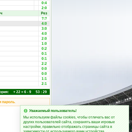
0:4
2:0
тч
Рез
?:?
4:0
3:0
4:0
2:0
1:0
0:2
0:1
0:1
2:2
0:0
0:0
1:1
2:1
ория: + 22 = 6 - 9 53 : 29
и пароль
.
Уважаемый пользователь!
Мы используем файлы cookies, чтобы отличать вас от
других пользователей сайта, сохранять ваши игровые
настройки, правильно отображать страницы сайта в
зависимости от используемого вами устройства.