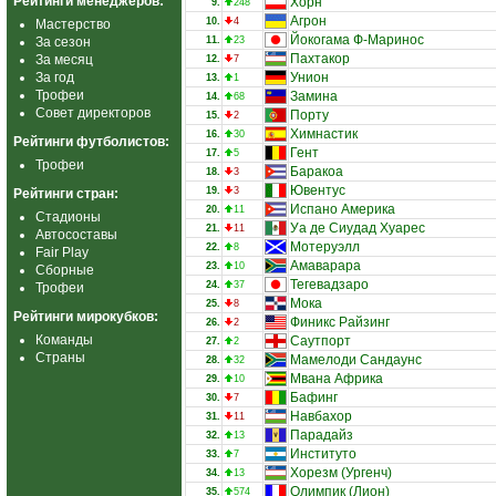
Рейтинги менеджеров:
Хорн
9.
248
Агрон
10.
4
Мастерство
Йокогама Ф-Маринос
За сезон
11.
23
Пахтакор
За месяц
12.
7
За год
Унион
13.
1
Трофеи
Замина
14.
68
Совет директоров
Порту
15.
2
Химнастик
16.
30
Рейтинги футболистов:
Гент
17.
5
Трофеи
Баракоа
18.
3
Ювентус
19.
3
Рейтинги стран:
Испано Америка
20.
11
Стадионы
Уа де Сиудад Хуарес
21.
11
Автосоставы
Мотеруэлл
22.
8
Fair Play
Амаварара
23.
10
Сборные
Тегевадзаро
24.
37
Трофеи
Мока
25.
8
Рейтинги мирокубков:
Финикс Райзинг
26.
2
Команды
Саутпорт
27.
2
Страны
Мамелоди Сандаунс
28.
32
Мвана Африка
29.
10
Бафинг
30.
7
Навбахор
31.
11
Парадайз
32.
13
Институто
33.
7
Хорезм (Ургенч)
34.
13
Олимпик (Лион)
35.
574