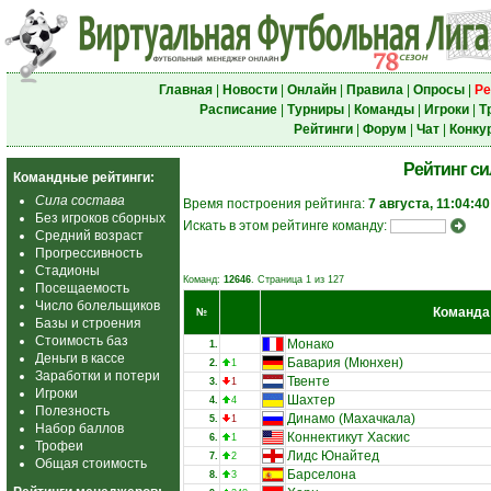
Главная
|
Новости
|
Онлайн
|
Правила
|
Опросы
|
Ре
Расписание
|
Турниры
|
Команды
|
Игроки
|
Т
Рейтинги
|
Форум
|
Чат
|
Конку
Рейтинг с
Командные рейтинги:
Сила состава
Время построения рейтинга:
7 августа, 11:04:40
Без игроков сборных
Искать в этом рейтинге команду:
Средний возраст
Прогрессивность
Стадионы
Команд:
12646
. Страница 1 из 127
Посещаемость
Число болельщиков
Команда
№
Базы и строения
Стоимость баз
Монако
1.
Деньги в кассе
Бавария (Мюнхен)
2.
1
Заработки и потери
Твенте
3.
1
Игроки
Шахтер
4.
4
Полезность
Динамо (Махачкала)
5.
1
Набор баллов
Коннектикут Хаскис
6.
1
Трофеи
Лидс Юнайтед
7.
2
Общая стоимость
Барселона
8.
3