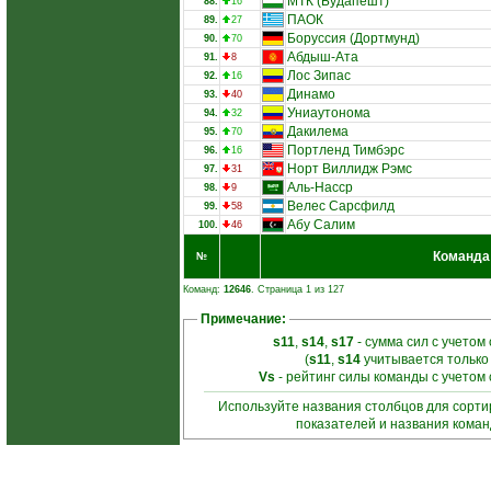
МТК (Будапешт)
88.
16
ПАОК
89.
27
Боруссия (Дортмунд)
90.
70
Абдыш-Ата
91.
8
Лос Зипас
92.
16
Динамо
93.
40
Униаутонома
94.
32
Дакилема
95.
70
Портленд Тимбэрс
96.
16
Норт Виллидж Рэмс
97.
31
Аль-Насср
98.
9
Велес Сарсфилд
99.
58
Абу Салим
100.
46
Команда
№
Команд:
12646
. Страница 1 из 127
Примечание:
s11
,
s14
,
s17
- сумма сил с учетом
(
s11
,
s14
учитывается только
Vs
- рейтинг силы команды с учетом
Используйте названия столбцов для сорт
показателей и названия кома