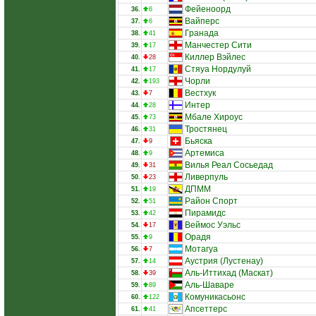
Фейеноорд
36.
6
Вайперс
37.
6
Гранада
38.
41
Манчестер Сити
39.
17
Киллер Вэйлес
40.
28
Стяуа Нордулуй
41.
17
Чорли
42.
193
Вестхук
43.
7
Интер
44.
28
Мбале Хироус
45.
73
Тростянец
46.
31
Бьяска
47.
9
Артемиса
48.
9
Вилья Реал Сосьедад
49.
31
Ливерпуль
50.
23
ДПММ
51.
19
Район Спорт
52.
51
Пирамидс
53.
42
Веймос Уэльс
54.
17
Орадя
55.
9
Мотагуа
56.
7
Аустрия (Лустенау)
57.
14
Аль-Иттихад (Маскат)
58.
39
Аль-Шаваре
59.
89
Комуникасьонс
60.
122
Апсеттерс
61.
41