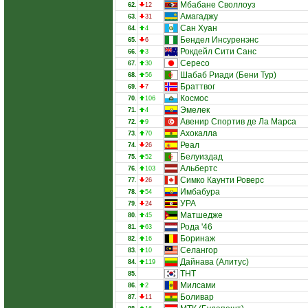
Мбабане Своллоуз
62.
12
Амагаджу
63.
31
Сан Хуан
64.
4
Бендел Инсуренэнс
65.
6
Рокдейл Сити Санс
66.
3
Сересо
67.
30
Шабаб Риади (Бени Тур)
68.
56
Браттвог
69.
7
Космос
70.
106
Эмелек
71.
4
Авенир Спортив де Ла Марса
72.
9
Ахокалла
73.
70
Реал
74.
26
Белуиздад
75.
52
Альбертс
76.
103
Симко Каунти Роверс
77.
26
Имбабура
78.
54
УРА
79.
24
Матшедже
80.
45
Рода '46
81.
63
Боринаж
82.
16
Селангор
83.
10
Дайнава (Алитус)
84.
119
ТНТ
85.
Милсами
86.
2
Боливар
87.
11