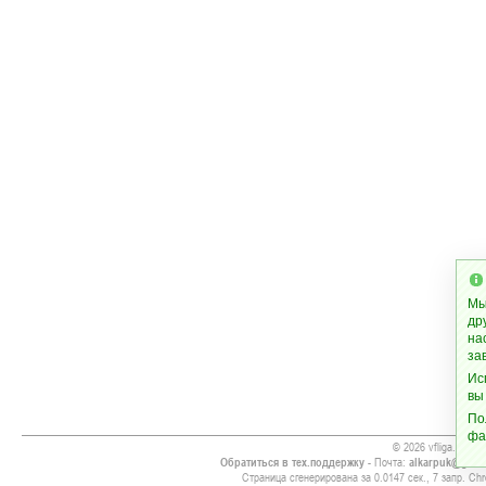
Мы
др
на
за
Ис
вы
По
фа
© 2026 vfliga.com
Обратиться в тех.поддержку
- Почта:
alkarpuk@gmai
Страница сгенерирована за 0.0147 сек., 7 запр. Chr