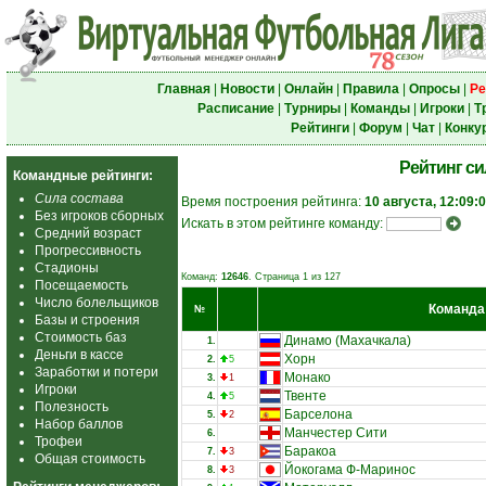
Главная
|
Новости
|
Онлайн
|
Правила
|
Опросы
|
Ре
Расписание
|
Турниры
|
Команды
|
Игроки
|
Т
Рейтинги
|
Форум
|
Чат
|
Конку
Рейтинг с
Командные рейтинги:
Сила состава
Время построения рейтинга:
10 августа, 12:09:
Без игроков сборных
Искать в этом рейтинге команду:
Средний возраст
Прогрессивность
Стадионы
Команд:
12646
. Страница 1 из 127
Посещаемость
Число болельщиков
Команда
№
Базы и строения
Стоимость баз
Динамо (Махачкала)
1.
Деньги в кассе
Хорн
2.
5
Заработки и потери
Монако
3.
1
Игроки
Твенте
4.
5
Полезность
Барселона
5.
2
Набор баллов
Манчестер Сити
6.
Трофеи
Баракоа
7.
3
Общая стоимость
Йокогама Ф-Маринос
8.
3