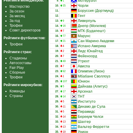
Рейтинги менеджеров:
Мотеруэлл
9.
1
Чорли
10.
35
Мастерство
Боруссия (Дортмунд)
За сезон
11.
Гент
За месяц
12.
За год
Ливерпуль
13.
9
Трофеи
Днепр (Могилев)
14.
16
Совет директоров
МТК (Будапешт)
15.
7
Марунс
16.
77
Рейтинги футболистов:
Сан Марино Академи
17.
21
Трофеи
Испано Америка
18.
4
Лидс Юнайтед
19.
2
Рейтинги стран:
Фейеноорд
20.
7
Стадионы
Утрехт
21.
49
Автосоставы
Ависпа
22.
7
Fair Play
Олимпик (Лион)
23.
92
Сборные
Мбабане Своллоуз
24.
1
Трофеи
Юнион
25.
107
Рейтинги мирокубков:
Дайнава (Алитус)
26.
5
Команды
Арсенал
27.
17
Страны
ТНТ
28.
14
Институто
29.
5
Динамо де Сула
30.
11
Пирамидс
31.
5
Берекум Челси
32.
14
Шахтер
33.
13
Вальтер Ферретти
34.
13
Унион
35.
19