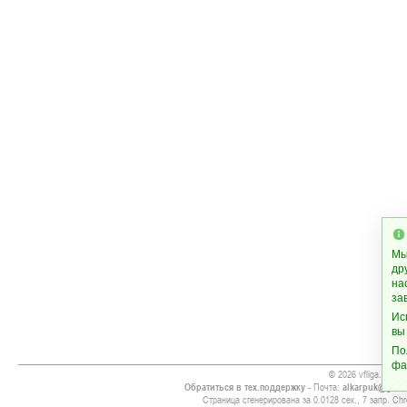
Мы
др
на
за
Ис
вы
По
фа
© 2026 vfliga.com
Обратиться в тех.поддержку
- Почта:
alkarpuk@gmai
Страница сгенерирована за 0.0128 сек., 7 запр. Chr