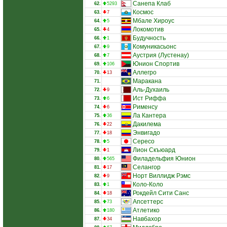
Санепа Клаб
62.
5293
Космос
63.
7
Мбале Хироус
64.
5
Локомотив
65.
4
Будучность
66.
1
Комуникасьонс
67.
9
Аустрия (Лустенау)
68.
7
Юнион Спортив
69.
106
Аллегро
70.
13
Маракана
71.
Аль-Духаиль
72.
9
Ист Риффа
73.
6
Рименсу
74.
6
Ла Кантера
75.
36
Дакилема
76.
22
Энвигадо
77.
18
Сересо
78.
5
Лион Скъюард
79.
1
Филадельфия Юнион
80.
565
Селангор
81.
17
Норт Виллидж Рэмс
82.
9
Коло-Коло
83.
1
Рокдейл Сити Санс
84.
18
Апсеттерс
85.
73
Атлетико
86.
180
Навбахор
87.
34