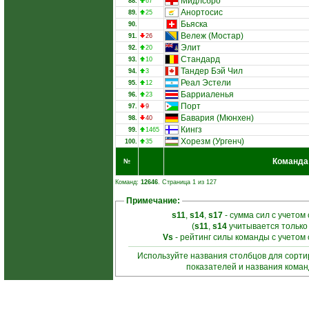
Мидлсбро
88.
67
Анортосис
89.
25
Бьяска
90.
Вележ (Мостар)
91.
26
Элит
92.
20
Стандард
93.
10
Тандер Бэй Чил
94.
3
Реал Эстели
95.
12
Барриаленья
96.
23
Порт
97.
9
Бавария (Мюнхен)
98.
40
Кингз
99.
1465
Хорезм (Ургенч)
100.
35
Команда
№
Команд:
12646
. Страница 1 из 127
Примечание:
s11
,
s14
,
s17
- сумма сил с учетом
(
s11
,
s14
учитывается только
Vs
- рейтинг силы команды с учетом
Используйте названия столбцов для сорт
показателей и названия кома