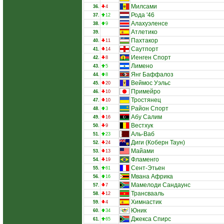
Милсами
36.
4
Рода '46
37.
12
Алахуэленсе
38.
9
Атлетико
39.
Пахтакор
40.
11
Саутпорт
41.
14
Иенген Спорт
42.
8
Лимено
43.
5
Янг Баффалоз
44.
8
Веймос Уэльс
45.
20
Примейро
46.
10
Тростянец
47.
10
Район Спорт
48.
3
Абу Салим
49.
16
Вестхук
50.
9
Аль-Ваб
51.
23
Диги (Коберн Таун)
52.
24
Майами
53.
13
Фламенго
54.
19
Сент-Этьен
55.
61
Мвана Африка
56.
16
Мамелоди Сандаунс
57.
7
Трансвааль
58.
12
Химнастик
59.
4
Юник
60.
34
Джекса Спирс
61.
65