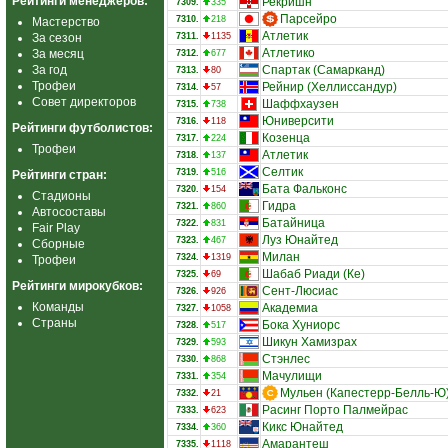
Рейтинги менеджеров:
Рекришн
7309.
335
Парсейро
7310.
218
Мастерство
Атлетик
За сезон
7311.
1135
Атлетико
За месяц
7312.
677
За год
Спартак (Самарканд)
7313.
80
Трофеи
Рейнир (Хеллиссандур)
7314.
57
Совет директоров
Шаффхаузен
7315.
738
Юниверсити
7316.
118
Рейтинги футболистов:
Козенца
7317.
224
Трофеи
Атлетик
7318.
137
Селтик
7319.
516
Рейтинги стран:
Бата Фальконс
7320.
154
Стадионы
Гидра
7321.
860
Автосоставы
Батайница
7322.
831
Fair Play
Луз Юнайтед
7323.
467
Сборные
Милан
7324.
1319
Трофеи
Шабаб Риади (Ке)
7325.
69
Рейтинги мирокубков:
Сент-Люсиас
7326.
926
Команды
Академиа
7327.
1058
Страны
Бока Хуниорс
7328.
517
Шикун Хамизрах
7329.
593
Стэнлес
7330.
868
Мачулищи
7331.
354
Мульен (Капестерр-Белль-Ю
7332.
21
Расинг Порто Палмейрас
7333.
623
Кикс Юнайтед
7334.
360
Амарантеш
7335.
1118