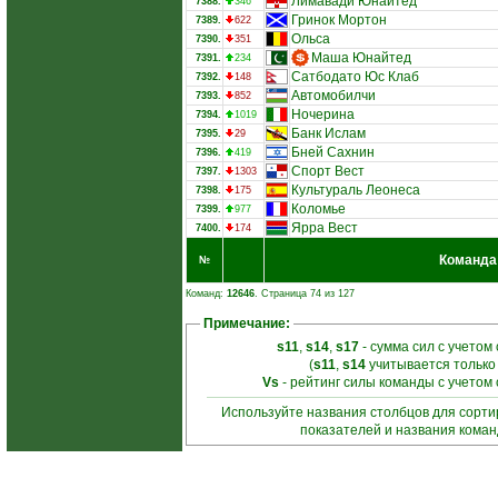
Лимавади Юнайтед
7388.
346
Гринок Мортон
7389.
622
Ольса
7390.
351
Маша Юнайтед
7391.
234
Сатбодато Юс Клаб
7392.
148
Автомобилчи
7393.
852
Ночерина
7394.
1019
Банк Ислам
7395.
29
Бней Сахнин
7396.
419
Спорт Вест
7397.
1303
Культураль Леонеса
7398.
175
Коломье
7399.
977
Ярра Вест
7400.
174
Команда
№
Команд:
12646
. Страница 74 из 127
Примечание:
s11
,
s14
,
s17
- сумма сил с учетом
(
s11
,
s14
учитывается только
Vs
- рейтинг силы команды с учетом
Используйте названия столбцов для сорт
показателей и названия кома