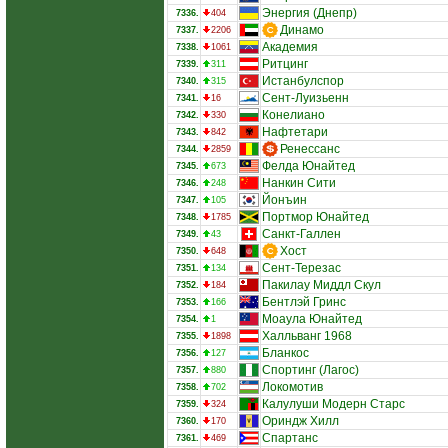
Энергия (Днепр)
7336.
404
Динамо
7337.
2206
Академия
7338.
1061
Ритцинг
7339.
311
Истанбулспор
7340.
315
Сент-Луизьенн
7341.
16
Конелиано
7342.
330
Нафтетари
7343.
842
Ренессанс
7344.
2859
Фелда Юнайтед
7345.
673
Нанкин Сити
7346.
248
Йонъин
7347.
105
Портмор Юнайтед
7348.
1785
Санкт-Галлен
7349.
43
Хост
7350.
648
Сент-Терезас
7351.
134
Пакилау Миддл Скул
7352.
184
Бентлэй Гринс
7353.
166
Моаула Юнайтед
7354.
1
Халльванг 1968
7355.
1898
Бланкос
7356.
127
Спортинг (Лагос)
7357.
880
Локомотив
7358.
702
Калулуши Модерн Старс
7359.
324
Ориндж Хилл
7360.
170
Спартанс
7361.
469