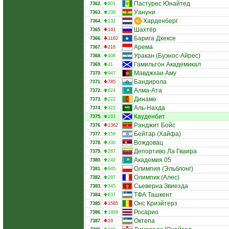
Пастурес Юнайтед
7362.
801
Уануни
7363.
239
Харденберг
7364.
132
Шахтёр
7365.
141
Барига Дхексе
7366.
1162
Арема
7367.
216
Уракан (Буэнос-Айрес)
7368.
408
Гамильтон Академикал
7369.
41
Мавджхаи Аму
7370.
947
Бандирола
7371.
785
Алма-Ата
7372.
624
Динамо
7373.
222
Аль-Нахда
7374.
322
Кауденбит
7375.
193
Ранджит Бойс
7376.
1362
Бейтар (Хайфа)
7377.
156
Вождовац
7378.
330
Депортиво Ла Гваира
7379.
287
Академия 05
7380.
242
Олимпия (Эльблонг)
7381.
845
Олимпик (Алес)
7382.
287
Сьеверна Звиезда
7383.
345
ТФА Ташкент
7384.
637
Онс Криэйтерз
7385.
1585
Росарио
7386.
1468
Октепа
7387.
19