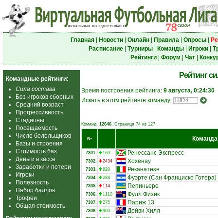
Главная
|
Новости
|
Онлайн
|
Правила
|
Опросы
|
Ре
Расписание
|
Турниры
|
Команды
|
Игроки
|
Т
Рейтинги
|
Форум
|
Чат
|
Конку
Рейтинг с
Командные рейтинги:
Сила состава
Время построения рейтинга:
9 августа, 0:24:30
Без игроков сборных
Искать в этом рейтинге команду:
Средний возраст
Прогрессивность
Стадионы
Команд:
12646
. Страница 74 из 127
Посещаемость
Число болельщиков
Команда
№
Базы и строения
Стоимость баз
Ренессанс Экспресс
7301.
169
Деньги в кассе
Хохенау
7302.
2434
Заработки и потери
Реканатезе
7303.
828
Игроки
Фуэрте (Сан Франциско Готера)
7304.
284
Полезность
Пепиньере
7305.
114
Набор баллов
Фулл Физик
7306.
1110
Трофеи
Париж 13
7307.
275
Общая стоимость
Дейви Хилл
7308.
903