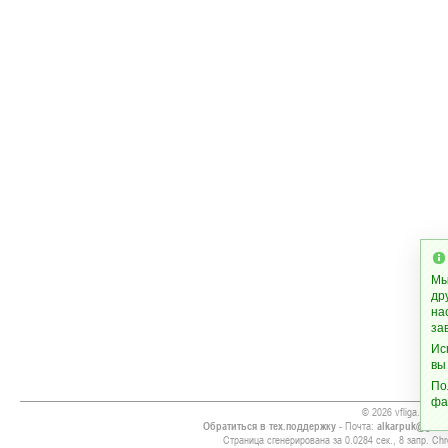
Мы
др
на
за
Ис
вы
По
фа
© 2026 vfliga.com
Обратиться в тех.поддержку
- Почта:
alkarpuk@gmai
Страница сгенерирована за 0.0284 сек., 8 запр. Chr