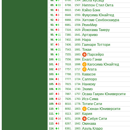
Зеспа Кусацу
88.
6
6760.
1504.
Ниппон Стил Оита
89.
33
6768.
1507.
Кэйхо Бэнк
90.
1
6910.
1540.
Фукусима Юнайтед
91.
3
6949.
1550.
Хитоме Сенбонзакура
92.
2
6968.
1554.
РеинМир
93.
8
6981.
1558.
Йокогама Такеру
94.
3
7316.
1629.
Артэриво
95.
11
7380.
1641.
Нара
96.
14
7402.
1648.
Гаинаре Тоттори
97.
5
7406.
1650.
Токаи
98.
21
7543.
1681.
Парсейро
99.
3
7555.
1683.
Ёнаго Гэнки
100.
11
7556.
1684.
Кагосима Юнайтед
101.
2
7618.
1698.
Агата
102.
17
7757.
1717.
Кавасое
103.
4
7768.
1721.
Саппоро
104.
1
7777.
1724.
Нанкоку
105.
21
7815.
1734.
Эхимэ
106.
26
7834.
1740.
Осака Гакуин Юниверсити
107.
3
7887.
1757.
Исэ-Сима
108.
12
7926.
1763.
Тотиги Сити
109.
43
8010.
1778.
Сюнан Юниверсити
110.
5
8092.
1803.
Кария
111.
9
8113.
1807.
Сибуя Сити
112.
14
8251.
1838.
Окинава
113.
8
8267.
1842.
Азуль Кларо
114.
4
8361.
1863.