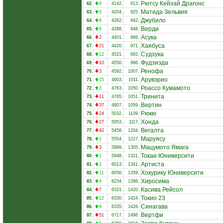
Рютсу Кейзай Драгонс
62.
9
4142.
913.
Матида Зельвия
63.
5
4204.
925.
Джубило
64.
8
4262.
942.
Верди
65.
8
4288.
948.
Асука
66.
2
4401.
968.
Хаябуса
67.
21
4420.
971.
Судзука
68.
12
4521.
992.
Фудзиэда
69.
10
4550.
996.
Ренофа
70.
3
4592.
1007.
Арувэрио
71.
15
4603.
1011.
Роассо Кумамото
72.
3
4763.
1050.
Тринита
73.
11
4765.
1051.
Вертин
74.
37
4807.
1059.
Рюкю
75.
24
5032.
1109.
Хонда
76.
27
5053.
1117.
Вегалта
77.
42
5458.
1204.
Маруясу
78.
1
5554.
1227.
Мацумото Ямага
79.
3
5889.
1305.
Токаи Юниверсити
80.
1
5948.
1321.
Артиста
81.
2
6013.
1341.
Хокурику Юниверсити
82.
11
6056.
1359.
Хиросима
83.
4
6234.
1396.
Касива Рейсол
84.
7
6321.
1420.
Токио 23
85.
12
6330.
1424.
Синагава
86.
9
6335.
1426.
Вертфи
87.
51
6717.
1496.