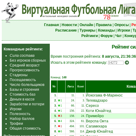
Главная
|
Новости
|
Онлайн
|
Правила
|
Опросы
|
Ре
Расписание
|
Турниры
|
Команды
|
Игроки
|
Т
Рейтинги
|
Форум
|
Чат
|
Конку
Рейтинг с
Командные рейтинги:
Сила состава
Время построения рейтинга:
8 августа, 21:36:36
Без игроков сборных
Искать в этом рейтинге команду:
Средний возраст
Прогрессивность
Стадионы
Команд:
148
Посещаемость
Число болельщиков
Кома
№
Лига
Конт
Базы и строения
Стоимость баз
Йокогама Ф-Маринос
1.
11.
1.
Деньги в кассе
Тегевадзаро
2.
1
24.
3.
Заработки и потери
Сересо
3.
1
66.
11.
Игроки
Коти Юнайтед
4.
1
156.
22.
Полезность
Примейро
5.
3
158.
24.
Набор баллов
Верспа Оита
6.
4
324.
61.
Трофеи
Сагамихара
7.
1
494.
101.
Общая стоимость
Джеф Юнайтед
8.
6
566.
114.