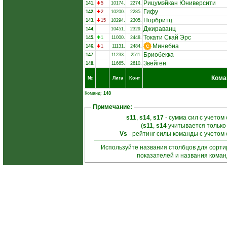
Рицумэйкан Юниверсити
141.
5
10174.
2274.
Гифу
142.
2
10200.
2285.
Норбритц
143.
15
10294.
2305.
Джираванц
144.
10451.
2329.
Токати Скай Эрс
145.
1
11000.
2448.
Минебиа
146.
1
11131.
2484.
Бриобекка
147.
11233.
2511.
Звейген
148.
11665.
2610.
Кома
№
Лига
Конт
Команд:
148
Примечание:
s11
,
s14
,
s17
- сумма сил с учетом
(
s11
,
s14
учитывается только
Vs
- рейтинг силы команды с учетом
Используйте названия столбцов для сорт
показателей и названия кома