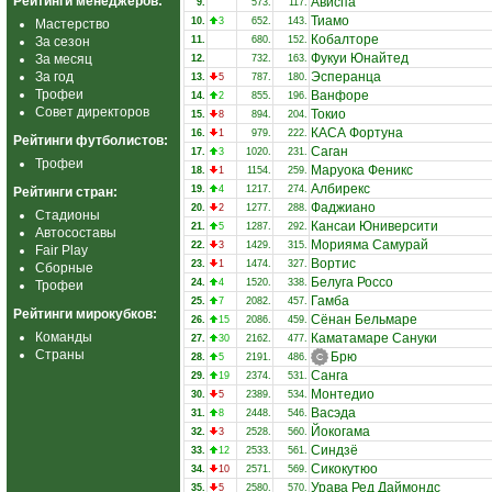
Рейтинги менеджеров:
Ависпа
9.
573.
117.
Тиамо
10.
3
652.
143.
Мастерство
Кобалторе
За сезон
11.
680.
152.
Фукуи Юнайтед
За месяц
12.
732.
163.
За год
Эсперанца
13.
5
787.
180.
Трофеи
Ванфоре
14.
2
855.
196.
Совет директоров
Токио
15.
8
894.
204.
КАСА Фортуна
16.
1
979.
222.
Рейтинги футболистов:
Саган
17.
3
1020.
231.
Трофеи
Маруока Феникс
18.
1
1154.
259.
Албирекс
19.
4
1217.
274.
Рейтинги стран:
Фаджиано
20.
2
1277.
288.
Стадионы
Кансаи Юниверсити
21.
5
1287.
292.
Автосоставы
Морияма Самурай
22.
3
1429.
315.
Fair Play
Вортис
23.
1
1474.
327.
Сборные
Белуга Россо
24.
4
1520.
338.
Трофеи
Гамба
25.
7
2082.
457.
Рейтинги мирокубков:
Сёнан Бельмаре
26.
15
2086.
459.
Команды
Каматамаре Сануки
27.
30
2162.
477.
Страны
Брю
28.
5
2191.
486.
Санга
29.
19
2374.
531.
Монтедио
30.
5
2389.
534.
Васэда
31.
8
2448.
546.
Йокогама
32.
3
2528.
560.
Синдзё
33.
12
2533.
561.
Сикокутюо
34.
10
2571.
569.
Урава Ред Даймондс
35.
5
2580.
570.