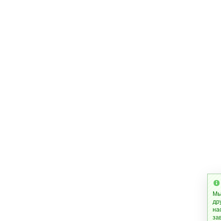
Мы
др
на
за