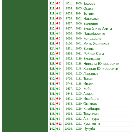
Тадоцу
115.
6
8511.
1900.
Осака
116.
3
8524.
1905.
Тотиги
117.
12
8653.
1934.
Нагасаки
118.
10
8738.
1951.
Балейне
119.
2
8937.
2006.
Блаублитц Акита
120.
8
8957.
2013.
Парафренте
121.
4
9026.
2029.
Консадоле
122.
6
9099.
2040.
Мито Холлихок
123.
2
9100.
2041.
Вондс
124.
7
9271.
2075.
Рейлак Сига
125.
2
9293.
2081.
Бланкдью
126.
7
9522.
2136.
Ниигата Юниверсити
127.
13
9528.
2138.
Ханнан Юниверсити
128.
14
9570.
2148.
Ларанья
129.
5
9606.
2155.
Тонан
130.
4
9726.
2181.
Иваки
131.
7
9748.
2188.
Кобе
132.
6
9837.
2204.
Ариэс
133.
2
9843.
2205.
Имабари
134.
34
9871.
2209.
Ококиас
135.
5
9873.
2210.
Камбиаре
136.
1
9910.
2216.
Токусима
137.
2
9934.
2222.
Авентура
138.
5
9968.
2232.
Кумамото
139.
12
10068.
2251.
Цукуба
140.
1
10095.
2259.