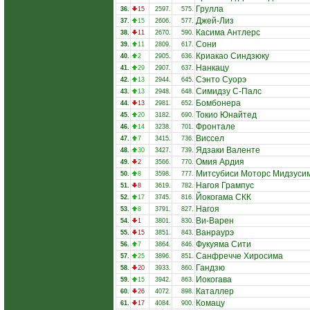
Грулла
36.
15
2597.
575.
Джей-Лиз
37.
15
2606.
577.
Касима Антлерс
38.
11
2670.
590.
Сони
39.
11
2809.
617.
Криакао Синдзюку
40.
2
2905.
636.
Нанкацу
41.
29
2907.
637.
Сэнто Суорэ
42.
13
2944.
645.
Симидзу С-Палс
43.
13
2948.
648.
Бомбонера
44.
13
2981.
652.
Токио Юнайтед
45.
20
3182.
690.
Фронтале
46.
14
3238.
701.
Виссел
47.
7
3415.
736.
Ядзаки Валенте
48.
30
3427.
739.
Омия Ардия
49.
2
3566.
770.
Митсубиси Моторс Мидзуси
50.
8
3598.
777.
Нагоя Грампус
51.
8
3619.
782.
Йокогама СКК
52.
17
3745.
816.
Нагоя
53.
8
3791.
827.
Ви-Варен
54.
1
3801.
830.
Ванраурэ
55.
15
3851.
843.
Фукуяма Сити
56.
7
3864.
846.
Санфречче Хиросима
57.
25
3896.
851.
Гандзю
58.
20
3933.
860.
Иокогава
59.
15
3942.
863.
Каталлер
60.
26
4072.
898.
Комацу
61.
17
4084.
900.