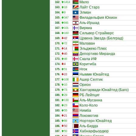
Мило
162.
1414
Лайт Старз
163.
16
Элман
164.
9
Филадельфия Юнион
165.
347
Аль-Иршад
166.
941
Виркиа
167.
101
Сильвер Страйкерс
168.
160
Црвена Звезда (Белград)
169.
42
Малаван
170.
72
Эльджеко Плюс
171.
14
Депортиво Миранда
172.
40
Скала ИФ
173.
46
Коритиба
174.
4
Нгок
175.
51
Нымме Юнайтед
176.
22
Ашер Селтик
177.
108
Орион
178.
10
Хантарвади Юнайтед (Баго)
179.
73
РБ Лейпциг
180.
29
Аль-Мусанна
181.
130
Коло-Коло
182.
23
Нимба
183.
55
Локомотив
184.
21
Нортерн Юнайтед
185.
66
Аль-Бидда
186.
50
Хабнарфьордюр
187.
50