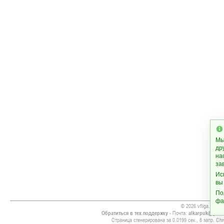
Мы
др
на
за
Ис
вы
По
фа
© 2026 vfliga.com
Обратиться в тех.поддержку
- Почта:
alkarpuk@gmai
Страница сгенерирована за 0.0199 сек., 8 запр. Chr