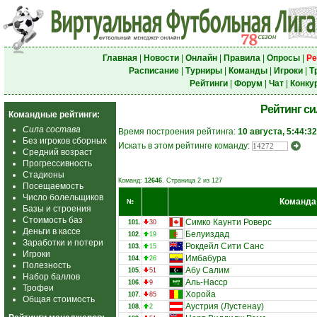
Главная
|
Новости
|
Онлайн
|
Правила
|
Опросы
|
Ре
Расписание
|
Турниры
|
Команды
|
Игроки
|
Т
Рейтинги
|
Форум
|
Чат
|
Конку
Рейтинг с
Командные рейтинги:
Сила состава
Время построения рейтинга:
10 августа, 5:44:32
Без игроков сборных
Искать в этом рейтинге команду:
Средний возраст
Прогрессивность
Стадионы
Команд:
12646
. Страница 2 из 127
Посещаемость
Число болельщиков
Команда
№
Базы и строения
Стоимость баз
Симко Каунти Роверс
101.
30
Деньги в кассе
Белуиздад
102.
19
Заработки и потери
Рокдейл Сити Санс
103.
15
Игроки
Имбабура
104.
26
Полезность
Абу Салим
105.
51
Набор баллов
Аль-Насср
106.
9
Трофеи
Хоройа
107.
85
Общая стоимость
Аустрия (Лустенау)
108.
2