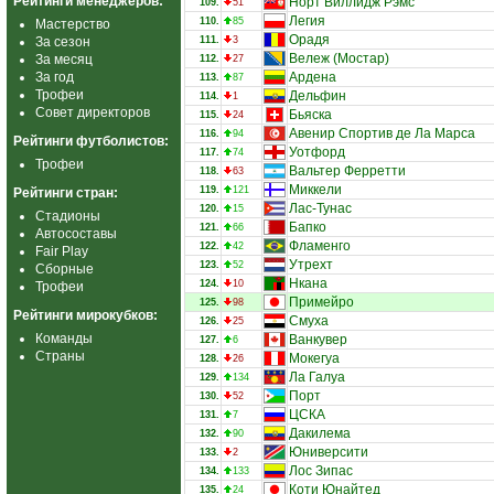
Рейтинги менеджеров:
Норт Виллидж Рэмс
109.
51
Легия
110.
85
Мастерство
Орадя
За сезон
111.
3
Вележ (Мостар)
За месяц
112.
27
За год
Ардена
113.
87
Трофеи
Дельфин
114.
1
Совет директоров
Бьяска
115.
24
Авенир Спортив де Ла Марса
116.
94
Рейтинги футболистов:
Уотфорд
117.
74
Трофеи
Вальтер Ферретти
118.
63
Миккели
119.
121
Рейтинги стран:
Лас-Тунас
120.
15
Стадионы
Бапко
121.
66
Автосоставы
Фламенго
122.
42
Fair Play
Утрехт
123.
52
Сборные
Нкана
124.
10
Трофеи
Примейро
125.
98
Рейтинги мирокубков:
Смуха
126.
25
Команды
Ванкувер
127.
6
Страны
Мокегуа
128.
26
Ла Галуа
129.
134
Порт
130.
52
ЦСКА
131.
7
Дакилема
132.
90
Юниверсити
133.
2
Лос Зипас
134.
133
Коти Юнайтед
135.
24