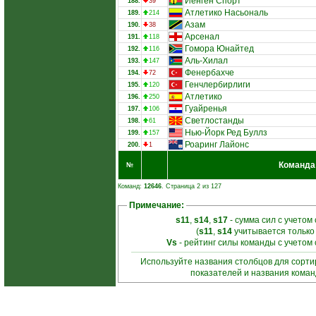
Иенген Спорт
188.
39
Атлетико Насьональ
189.
214
Азам
190.
38
Арсенал
191.
118
Гомора Юнайтед
192.
116
Аль-Хилал
193.
147
Фенербахче
194.
72
Генчлербирлиги
195.
120
Атлетико
196.
250
Гуайренья
197.
106
Светлостанды
198.
61
Нью-Йорк Ред Буллз
199.
157
Роаринг Лайонс
200.
1
Команда
№
Команд:
12646
. Страница 2 из 127
Примечание:
s11
,
s14
,
s17
- сумма сил с учетом
(
s11
,
s14
учитывается только
Vs
- рейтинг силы команды с учетом
Используйте названия столбцов для сорт
показателей и названия кома