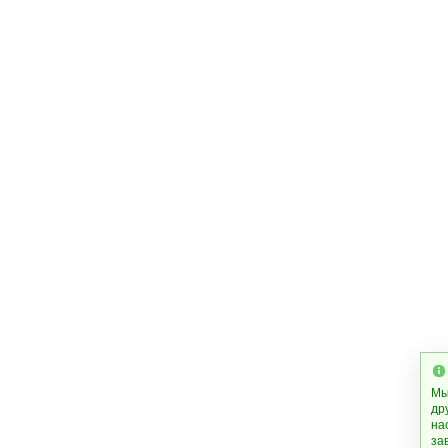
Мы
др
на
за