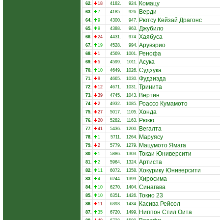
Комацу
62.
18
4182.
924.
Верди
63.
7
4185.
926.
Рютсу Кейзай Драгонс
64.
9
4300.
947.
Джубило
65.
9
4388.
963.
Хаябуса
66.
24
4431.
974.
Арувэрио
67.
19
4528.
994.
Ренофа
68.
1
4569.
1001.
Асука
69.
5
4599.
1011.
Судзука
70.
10
4649.
1026.
Фудзиэда
71.
9
4665.
1030.
Тринита
72.
12
4671.
1031.
Вертин
73.
39
4745.
1043.
Роассо Кумамото
74.
2
4932.
1085.
Хонда
75.
27
5017.
1105.
Рюкю
76.
20
5282.
1163.
Вегалта
77.
41
5436.
1200.
Маруясу
78.
1
5711.
1264.
Мацумото Ямага
79.
2
5779.
1279.
Токаи Юниверсити
80.
1
5886.
1303.
Артиста
81.
2
5964.
1324.
Хокурику Юниверсити
82.
11
6072.
1358.
Хиросима
83.
4
6244.
1399.
Синагава
84.
10
6270.
1404.
Токио 23
85.
10
6351.
1426.
Касива Рейсол
86.
11
6393.
1434.
Ниппон Стил Оита
87.
35
6720.
1499.