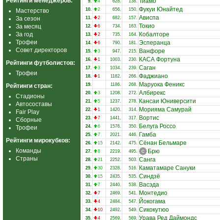
Рейтинги менеджеров:
Тиамо
9.
4
628.
138.
Фукуи Юнайтед
10.
2
656.
150.
Мастерство
Ависпа
За сезон
11.
2
682.
157.
Токио
За месяц
12.
6
734.
163.
За год
Кобалторе
13.
2
735.
164.
Трофеи
Эсперанца
14.
6
790.
181.
Совет директоров
Ванфоре
15.
3
947.
215.
КАСА Фортуна
16.
1
1003.
230.
Рейтинги футболистов:
Саган
17.
3
1034.
239.
Трофеи
Фаджиано
18.
1
1182.
266.
Маруока Феникс
19.
1186.
268.
Рейтинги стран:
Албирекс
20.
3
1208.
272.
Стадионы
Кансаи Юниверсити
21.
5
1237.
278.
Автосоставы
Морияма Самурай
22.
1
1420.
314.
Fair Play
Вортис
23.
7
1441.
317.
Сборные
Белуга Россо
24.
6
1576.
350.
Трофеи
Гамба
25.
7
2021.
446.
Рейтинги мирокубков:
Сёнан Бельмаре
26.
15
2142.
475.
Команды
Брю
27.
8
2219.
495.
Страны
Санга
28.
21
2252.
503.
Каматамаре Сануки
29.
30
2328.
516.
Синдзё
30.
15
2435.
535.
Васэда
31.
7
2440.
538.
Монтедио
32.
7
2469.
541.
Йокогама
33.
4
2484.
547.
Сикокутюо
34.
10
2492.
549.
Урава Ред Даймондс
35.
4
2569.
569.