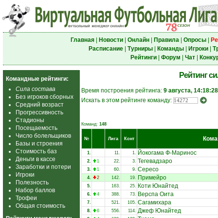
Главная
|
Новости
|
Онлайн
|
Правила
|
Опросы
|
Ре
Расписание
|
Турниры
|
Команды
|
Игроки
|
Т
Рейтинги
|
Форум
|
Чат
|
Конку
Рейтинг с
Командные рейтинги:
Сила состава
Время построения рейтинга:
9 августа, 14:18:28
Без игроков сборных
Искать в этом рейтинге команду:
Средний возраст
Прогрессивность
Стадионы
Команд:
148
Посещаемость
Число болельщиков
Кома
№
Лига
Конт
Базы и строения
Стоимость баз
Йокогама Ф-Маринос
1.
11.
1.
Деньги в кассе
Тегевадзаро
2.
1
22.
3.
Заработки и потери
Сересо
3.
1
60.
9.
Игроки
Примейро
4.
2
142.
19.
Полезность
Коти Юнайтед
5.
163.
25.
Набор баллов
Верспа Оита
6.
4
388.
73.
Трофеи
Сагамихара
7.
521.
105.
Общая стоимость
Джеф Юнайтед
8.
6
556.
114.