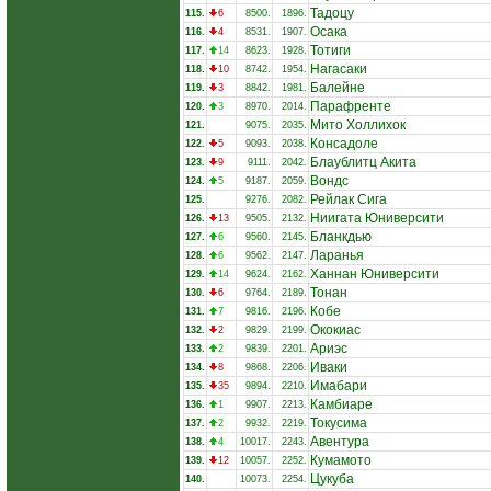
Тадоцу
115.
6
8500.
1896.
Осака
116.
4
8531.
1907.
Тотиги
117.
14
8623.
1928.
Нагасаки
118.
10
8742.
1954.
Балейне
119.
3
8842.
1981.
Парафренте
120.
3
8970.
2014.
Мито Холлихок
121.
9075.
2035.
Консадоле
122.
5
9093.
2038.
Блаублитц Акита
123.
9
9111.
2042.
Вондс
124.
5
9187.
2059.
Рейлак Сига
125.
9276.
2082.
Ниигата Юниверсити
126.
13
9505.
2132.
Бланкдью
127.
6
9560.
2145.
Ларанья
128.
6
9562.
2147.
Ханнан Юниверсити
129.
14
9624.
2162.
Тонан
130.
6
9764.
2189.
Кобе
131.
7
9816.
2196.
Ококиас
132.
2
9829.
2199.
Ариэс
133.
2
9839.
2201.
Иваки
134.
8
9868.
2206.
Имабари
135.
35
9894.
2210.
Камбиаре
136.
1
9907.
2213.
Токусима
137.
2
9932.
2219.
Авентура
138.
4
10017.
2243.
Кумамото
139.
12
10057.
2252.
Цукуба
140.
10073.
2254.