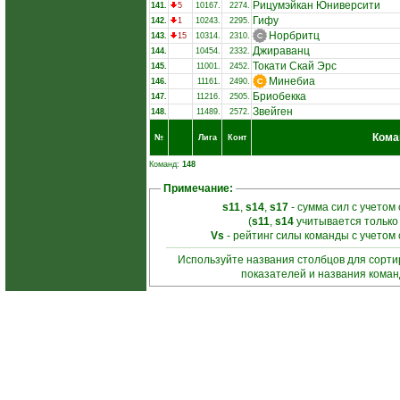
Рицумэйкан Юниверсити
141.
5
10167.
2274.
Гифу
142.
1
10243.
2295.
Норбритц
143.
15
10314.
2310.
Джираванц
144.
10454.
2332.
Токати Скай Эрс
145.
11001.
2452.
Минебиа
146.
11161.
2490.
Бриобекка
147.
11216.
2505.
Звейген
148.
11489.
2572.
Кома
№
Лига
Конт
Команд:
148
Примечание:
s11
,
s14
,
s17
- сумма сил с учетом
(
s11
,
s14
учитывается только
Vs
- рейтинг силы команды с учетом
Используйте названия столбцов для сорт
показателей и названия кома