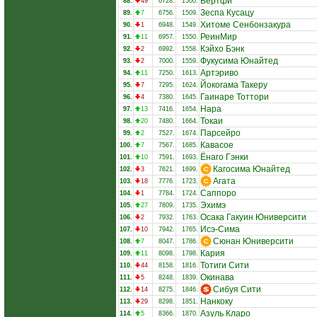
Вертфи
88.
49
6728.
1500.
Зеспа Кусацу
89.
7
6756.
1509.
Хитоме Сенбонзакура
90.
1
6948.
1549.
РеинМир
91.
11
6957.
1550.
Кэйхо Бэнк
92.
2
6992.
1558.
Фукусима Юнайтед
93.
2
7000.
1559.
Артэриво
94.
11
7250.
1613.
Йокогама Такеру
95.
7
7295.
1624.
Гаинаре Тоттори
96.
4
7380.
1645.
Нара
97.
13
7416.
1654.
Токаи
98.
20
7480.
1664.
Парсейро
99.
2
7527.
1674.
Кавасое
100.
7
7567.
1685.
Ёнаго Гэнки
101.
10
7591.
1693.
Кагосима Юнайтед
102.
3
7621.
1699.
Агата
103.
18
7776.
1723.
Саппоро
104.
1
7784.
1724.
Эхимэ
105.
27
7809.
1735.
Осака Гакуин Юниверсити
106.
2
7932.
1763.
Исэ-Сима
107.
10
7942.
1765.
Сюнан Юниверсити
108.
7
8047.
1786.
Кария
109.
11
8098.
1798.
Тотиги Сити
110.
44
8158.
1816.
Окинава
111.
5
8248.
1839.
Сибуя Сити
112.
14
8275.
1846.
Нанкоку
113.
29
8298.
1851.
Азуль Кларо
114.
5
8366.
1870.