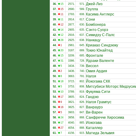
Джей-Лиз
36.
15
2571.
571.
Грулла
37.
15
2690.
589.
Касима Антлерс
38.
11
2793.
608.
Сони
39.
11
2814.
617.
Бомбонера
40.
12
2877.
630.
Сэнто Суорэ
41.
14
2905.
635.
Симидзу С-Палс
42.
12
2916.
637.
Нанкацу
43.
28
2925.
638.
Криакао Синдзюку
44.
1
2961.
645.
Токио Юнайтед
45.
20
3187.
689.
Фронтале
46.
15
3209.
695.
Ядзаки Валенте
47.
31
3386.
728.
Виссел
48.
5
3434.
739.
Омия Ардия
49.
2
3436.
740.
Нагоя
50.
8
3663.
791.
Йокогама СКК
51.
18
3715.
802.
Митсубиси Моторс Мидзуси
52.
5
3753.
808.
Фукуяма Сити
53.
10
3789.
819.
Гандзю
54.
17
3805.
824.
Нагоя Грампус
55.
9
3821.
826.
Ванраурэ
56.
16
3825.
827.
Ви-Варен
57.
5
3903.
847.
Санфречче Хиросима
58.
24
3958.
868.
Иокогава
59.
17
4040.
885.
Каталлер
60.
27
4054.
888.
Матида Зельвия
61.
7
4156.
915.