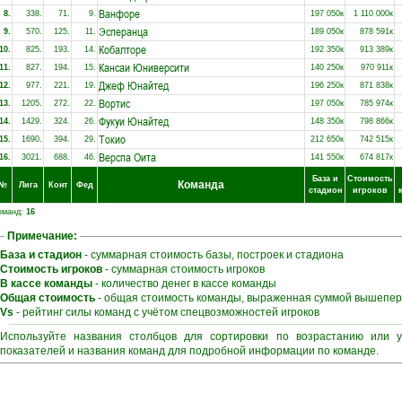
Ванфоре
8.
338.
71.
9.
197 050к
1 110 000к
Эсперанца
9.
570.
125.
11.
189 050к
878 591к
Кобалторе
10.
825.
193.
14.
192 350к
913 389к
Кансаи Юниверсити
11.
827.
194.
15.
140 250к
970 911к
Джеф Юнайтед
12.
977.
221.
19.
196 250к
871 838к
Вортис
13.
1205.
272.
22.
197 050к
785 974к
Фукуи Юнайтед
14.
1429.
324.
26.
148 350к
798 866к
Токио
15.
1690.
394.
29.
212 650к
742 515к
Верспа Оита
16.
3021.
688.
46.
141 550к
674 817к
База и
Стоимость
Команда
№
Лига
Конт
Фед
стадион
игроков
оманд:
16
Примечание:
База и стадион
- суммарная стоимость базы, построек и стадиона
Стоимость игроков
- суммарная стоимость игроков
В кассе команды
- количество денег в кассе команды
Общая стоимость
- общая стоимость команды, выраженная суммой вышепе
Vs
- рейтинг силы команд с учётом спецвозможностей игроков
Используйте названия столбцов для сортировки по возрастанию или 
показателей и названия команд для подробной информации по команде.