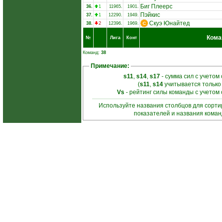
Биг Плеерс
36.
1
11965.
1901.
Пэйкис
37.
1
12290.
1949.
Скуэ Юнайтед
38.
2
12396.
1969.
Кома
№
Лига
Конт
Команд:
38
Примечание:
s11
,
s14
,
s17
- сумма сил с учетом
(
s11
,
s14
учитывается только
Vs
- рейтинг силы команды с учетом
Используйте названия столбцов для сорт
показателей и названия кома