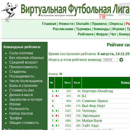
Главная
|
Новости
|
Онлайн
|
Правила
|
Опросы
|
Ре
Расписание
|
Турниры
|
Команды
|
Игроки
|
Т
Рейтинги
|
Форум
|
Чат
|
Конку
Рейтинг с
Командные рейтинги:
Сила состава
Время построения рейтинга:
8 августа, 14:11:25
Без игроков сборных
Искать в этом рейтинге команду:
Средний возраст
Прогрессивность
Стадионы
Команд:
38
Посещаемость
Число болельщиков
Кома
№
Лига
Конт
Базы и строения
Стоимость баз
Нортерн Юнайтед
1.
1
322.
64.
Деньги в кассе
Б1
2.
1
472.
80.
Заработки и потери
Симпекс Орион
3.
844.
135.
Игроки
Вьё-Фор Норт
4.
1090.
170.
Полезность
Чопперс
5.
1
1337.
218.
Набор баллов
Эволюшен
6.
1
1393.
229.
Трофеи
Мабуя Вале
7.
1
1860.
294.
Общая стоимость
Уайт Хаус
8.
3
2513.
400.