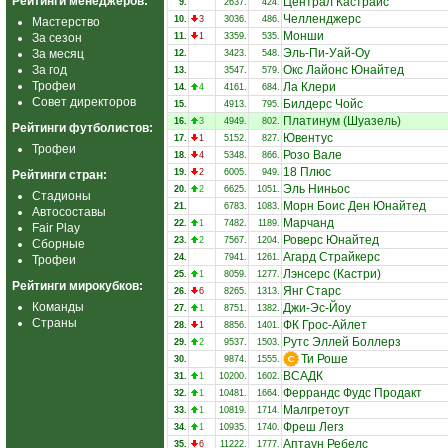
Рейтинги менеджеров:
Централ Кастрайс
9.
2637.
424.
Челленджерс
10.
3
3036.
486.
Мастерство
Монши
За сезон
11.
1
3359.
535.
Эль-Пи-Уай-Оу
За месяц
12.
3423.
548.
За год
Окс Лайонс Юнайтед
13.
3547.
579.
Трофеи
Ла Клери
14.
4
4161.
684.
Совет директоров
Билдерс Чойс
15.
4913.
795.
Платинум (Шуазель)
16.
3
4949.
802.
Рейтинги футболистов:
Ювентус
17.
1
5152.
827.
Трофеи
Розо Вале
18.
4
5348.
866.
18 Плюс
19.
2
6005.
949.
Рейтинги стран:
Эль Ниньос
20.
2
6625.
1051.
Стадионы
Морн Боис Ден Юнайтед
21.
6783.
1083.
Автосоставы
Марчанд
22.
1
7482.
1189.
Fair Play
Роверс Юнайтед
23.
2
7567.
1204.
Сборные
Агард Страйкерс
24.
7941.
1261.
Трофеи
Лэнсерс (Кастри)
25.
1
8059.
1277.
Рейтинги мирокубков:
Янг Старс
26.
6
8265.
1313.
Команды
Джи-Эс-Йоу
27.
1
8751.
1382.
Страны
ФК Грос-Айлет
28.
1
8856.
1401.
Рутс Эллей Боллерз
29.
2
9537.
1503.
Ти Роше
30.
9874.
1555.
ВСАДК
31.
1
10200.
1602.
Феррандс Фудс Продакт
32.
1
10481.
1664.
Малгретоут
33.
1
10819.
1714.
Фреш Легз
34.
1
10935.
1740.
Аптаун Ребелс
35.
6
11222.
1777.