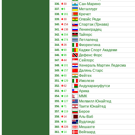
Сан-Марино
336.
30
Металлург
337.
6
Кречет
338.
161
Олвэйс Реди
339.
30
Спартак (Трнава)
340.
154
Ленинградец
341.
138
Тайгерс
342.
204
Летлапенд
343.
274
Фиорентина
344.
26
Каджи Спорт Академи
345.
90
Дефенс Форс
346.
96
Сейлорс
347.
44
Хенераль Мартин Ледесма
348.
101
Далянь Старс
349.
157
Фейтех
350.
60
Имолезе
351.
129
Андухарануфутси
352.
62
Арика
353.
47
ММК
354.
118
Мелвилл Юнайтед
355.
127
Таити Юнайтед
356.
71
Берое
357.
119
Аль-Ваб
358.
14
Вудлэндс
359.
36
Мешахте
360.
228
Вейгаард
361.
14