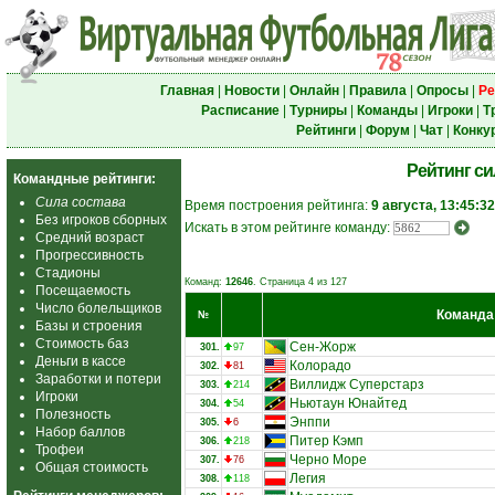
Главная
|
Новости
|
Онлайн
|
Правила
|
Опросы
|
Ре
Расписание
|
Турниры
|
Команды
|
Игроки
|
Т
Рейтинги
|
Форум
|
Чат
|
Конку
Рейтинг с
Командные рейтинги:
Сила состава
Время построения рейтинга:
9 августа, 13:45:32
Без игроков сборных
Искать в этом рейтинге команду:
Средний возраст
Прогрессивность
Стадионы
Команд:
12646
. Страница 4 из 127
Посещаемость
Число болельщиков
Команда
№
Базы и строения
Стоимость баз
Сен-Жорж
301.
97
Деньги в кассе
Колорадо
302.
81
Заработки и потери
Виллидж Суперстарз
303.
214
Игроки
Ньютаун Юнайтед
304.
54
Полезность
Энппи
305.
6
Набор баллов
Питер Кэмп
306.
218
Трофеи
Черно Море
307.
76
Общая стоимость
Легия
308.
118