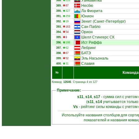
Уанкавилка
388.
228
Несбю
389.
87
Ла Фиорита
390.
327
Юнион
391.
259
Зенит (Санкт-Петербург)
392.
19
Сан Пабло
393.
163
Орион
394.
54
Шелл Стингерс СК
395.
9
Ист Риффа
396.
198
Лебринг
397.
62
БАТЭ
398.
67
Эль Насьональ
399.
52
Славия
400.
31
Команда
№
Команд:
12646
. Страница 4 из 127
Примечание:
s11
,
s14
,
s17
- сумма сил с учетом
(
s11
,
s14
учитывается только
Vs
- рейтинг силы команды с учетом
Используйте названия столбцов для сорт
показателей и названия кома