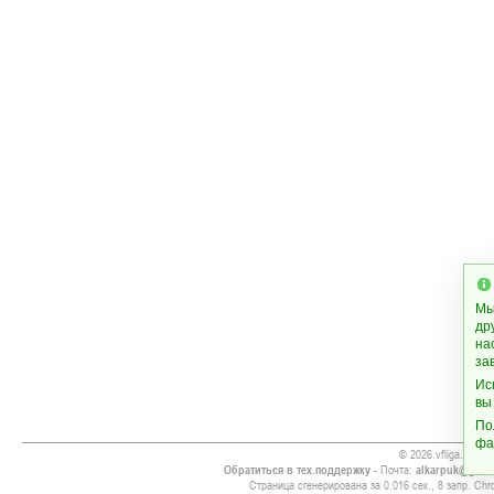
Мы
др
на
за
Ис
вы
По
фа
© 2026 vfliga.com
Обратиться в тех.поддержку
- Почта:
alkarpuk@gmai
Страница сгенерирована за 0.016 сек., 8 запр. Chro