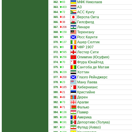
МФК Николаев
362.
83
АЗ
363.
403
АCС Кунгу
364.
72
Верспа Оита
365.
16
Гилсфилд
366.
38
Линаре
367.
206
Теренгану
368.
159
Росс Каунти
369.
5
Ашер Селтик
370.
137
ЧФР 1907
371.
6
Лестер Сити
372.
595
Олимпик (Юсуфия)
373.
256
Фгура Юнайтед
374.
70
Сантоба де Матам
375.
3
Хоттин
376.
229
Глазго Рейнджерс
377.
200
Ману Лаева
378.
23
Хибернианс
379.
165
Кристийне
380.
21
Дерен
381.
49
Арагви
382.
73
Фалько
383.
71
Памир
384.
136
Америка
385.
186
Депортиво (Толука)
386.
191
Фулад (Ахваз)
387.
10