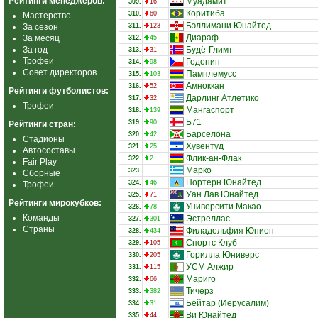
Рейтинги менеджеров:
Муадамит
309.
16
Коритиба
310.
60
Мастерство
Бэллимани Юнайтед
За сезон
311.
123
Диараф
За месяц
312.
45
За год
Будё-Глимт
313.
31
Трофеи
Годонин
314.
98
Совет директоров
Памплемусс
315.
103
Амноккан
316.
52
Рейтинги футболистов:
Дарлинг Атлетико
317.
32
Трофеи
Мангаспорт
318.
139
Б71
319.
90
Рейтинги стран:
Барселона
320.
42
Стадионы
Хувентуд
321.
25
Автосоставы
Флик-ан-Флак
322.
2
Fair Play
Марко
323.
Сборные
Нортерн Юнайтед
324.
46
Трофеи
Уан Лав Юнайтед
325.
71
Рейтинги мирокубков:
Университи Макао
326.
78
Команды
Эстреллас
327.
301
Страны
Филадельфия Юнион
328.
434
Спортс Клуб
329.
105
Горилла Юниверс
330.
205
УСМ Алжир
331.
115
Мариго
332.
66
Тичерз
333.
382
Бейтар (Иерусалим)
334.
31
Ви Юнайтед
335.
44