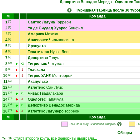
Депортиво Венадос
Мерида
-
Оцелотес
Тап
Турнирная таблица после 30 туро
М
Команда
1
(1)
Сантос Лагуна
Торреон
2
(2)
Уа де Сиудад Хуарес
Бонфил
3
(3)
Америка
Мехико
4
(4)
Ависпонес
Чильпансинго
5
(5)
Ирапуато
6
(6)
Тепатитлан
Нуэво Леон
7
(7)
Депортиво
Толука
8
(10)
Тигрильос
Четумаль
+2
9
(8)
Тласкала
-1
10
(9)
Тигрес УАНЛ
Монтеррей
-1
11
(11)
Акапулько
12
(12)
Атлетико
Сан Луис
13
(14)
Чивас
Гвадалахара
+1
14
(13)
Оцелотес
Тапачула
-1
15
(16)
Депортиво Венадос
Мерида
+1
16
(15)
Атлетико Лагунеро
Торреон
-1
М
Команда
- вышла в Лигу чемпионов Америки
- 
Обзоры
:
Старт второго круга, все фавориты выиграли...
Тур 16
.