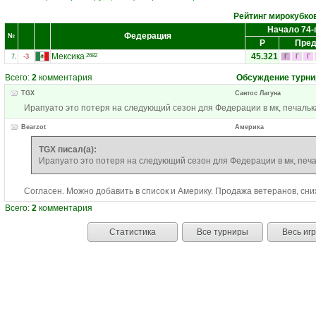
Рейтинг мирокубко
Начало 74-
Федерация
№
Р
Пред
Мексика
45.321
2682
7.
-3
Г
Г
Г
Всего:
2
комментария
Обсуждение турни
TGX
Сантос Лагуна
Ирапуато это потеря на следующий сезон для Федерации в мк, печальк
Bearzot
Америка
TGX писал(а):
Ирапуато это потеря на следующий сезон для Федерации в мк, печ
Согласен. Можно добавить в список и Америку. Продажа ветеранов, сн
Всего:
2
комментария
Статистика
Все турниры
Весь иг