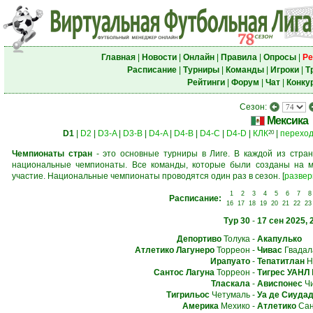
Главная
|
Новости
|
Онлайн
|
Правила
|
Опросы
|
Ре
Расписание
|
Турниры
|
Команды
|
Игроки
|
Т
Рейтинги
|
Форум
|
Чат
|
Конку
Сезон:
Мексика
D1
|
D2
|
D3-A
|
D3-B
|
D4-A
|
D4-B
|
D4-C
|
D4-D
|
КЛК
|
перехо
20
Чемпионаты стран
- это основные турниры в Лиге. В каждой из стран
национальные чемпионаты. Все команды, которые были созданы на м
участие. Национальные чемпионаты проводятся один раз в сезон.
[
развер
1
2
3
4
5
6
7
8
Расписание:
16
17
18
19
20
21
22
23
Тур 30
-
17 сен 2025, 
Депортиво
Толука
-
Акапулько
Атлетико Лагунеро
Торреон
-
Чивас
Гвадал
Ирапуато
-
Тепатитлан
Н
Сантос Лагуна
Торреон
-
Тигрес УАНЛ
Тласкала
-
Ависпонес
Чи
Тигрильос
Четумаль
-
Уа де Сиудад
Америка
Мехико
-
Атлетико
Сан