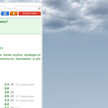
пароль
вход в игру
роль?
ок
и более клубов, проводятся
пионатов, принимают в них
1:3
1 комментарий
0:0
3:0
2:0
2 комментария
1:3
2 комментария
0:2