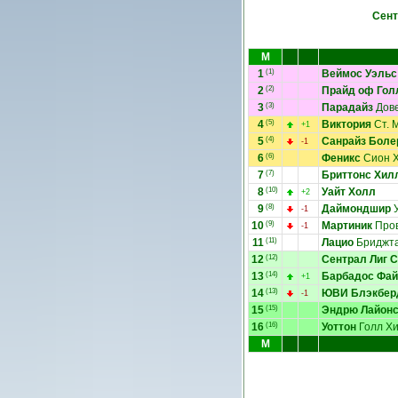
Сент
М
1
(1)
Веймос Уэльс
2
(2)
Прайд оф Гол
3
(3)
Парадайз
Дов
4
(5)
Виктория
Ст. 
+1
5
(4)
Санрайз Боле
-1
6
(6)
Феникс
Сион 
7
(7)
Бриттонс Хил
8
(10)
Уайт Холл
+2
9
(8)
Даймондшир
У
-1
10
(9)
Мартиник
Пров
-1
11
(11)
Лацио
Бриджт
12
(12)
Сентрал Лиг 
13
(14)
Барбадос Фай
+1
14
(13)
ЮВИ Блэкбер
-1
15
(15)
Эндрю Лайон
16
(16)
Уоттон
Голл Х
М