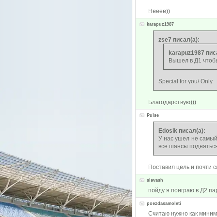
Нееее))
karapuz1987
zse7 писал(а):
karapuz1987 пис
Вышел в Д1 чтобы
Special for you/ Only.
Благодарствую)))
Pulse
Edosik писал(а):
У нас ушел не самый 
все шансы подняться
Поставил цель и почти с
slavash
пойду я поиграю в Д2 па
poezdasamoleti
Считаю нужно как миним