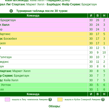
ЮВИ Блэкбердс
Кейв Хилл
-
Парадайз
Довер
рал Лиг Спартанс
Маркет Хилл
-
Барбадос Файр Сервис
Бриджтаун
Турнирная таблица после 30 туров:
Команда
И
В
Н
Бриджтаун
30
26
2
л Хилл
30
24
3
ер
30
24
1
Мартинс
30
17
5
рс
Боскобел
30
17
3
Хилл
30
17
1
л
30
12
5
30
9
10
элчтаун
30
10
7
идэнс
30
11
2
аун
30
8
6
Спартанс
Маркет Хилл
30
8
5
р Сервис
Бриджтаун
30
7
7
дс
Кейв Хилл
30
7
5
с
Уоттон
30
5
6
илл
30
1
6
Команда
И
В
Н
- вышла в Лигу чемпионов Америки
- вышла в Кубок Северной Америки
Обзоры
: