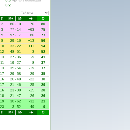
0:3
2 комментария
0:2
П
М+
М-
+/-
О
2
80
-
10
+70
80
3
77
-
14
+63
75
5
97
-
17
+80
73
8
29
-
16
+13
56
10
33
-
22
+11
54
12
48
-
51
-3
52
13
27
-
36
-9
41
11
19
-
27
-8
37
13
35
-
54
-19
37
17
29
-
58
-29
35
16
26
-
48
-22
30
17
21
-
46
-25
29
16
23
-
38
-15
28
18
21
-
47
-26
26
19
30
-
62
-32
21
23
3
-
52
-49
9
П
М+
М-
+/-
О