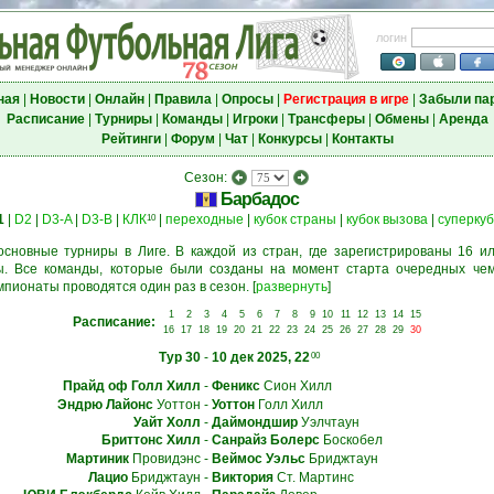
логин
ная
|
Новости
|
Онлайн
|
Правила
|
Опросы
|
Регистрация в игре
|
Забыли па
Расписание
|
Турниры
|
Команды
|
Игроки
|
Трансферы
|
Обмены
|
Аренда
Рейтинги
|
Форум
|
Чат
|
Конкурсы
|
Контакты
Сезон:
Барбадос
1
|
D2
|
D3-A
|
D3-B
|
КЛК
|
переходные
|
кубок страны
|
кубок вызова
|
суперкуб
10
основные турниры в Лиге. В каждой из стран, где зарегистрированы 16 ил
. Все команды, которые были созданы на момент старта очередных чем
мпионаты проводятся один раз в сезон.
[
развернуть
]
1
2
3
4
5
6
7
8
9
10
11
12
13
14
15
Расписание:
16
17
18
19
20
21
22
23
24
25
26
27
28
29
30
Тур 30
-
10 дек 2025, 22
00
Прайд оф Голл Хилл
-
Феникс
Сион Хилл
Эндрю Лайонс
Уоттон
-
Уоттон
Голл Хилл
Уайт Холл
-
Даймондшир
Уэлчтаун
Бриттонс Хилл
-
Санрайз Болерс
Боскобел
Мартиник
Провидэнс
-
Веймос Уэльс
Бриджтаун
Лацио
Бриджтаун
-
Виктория
Ст. Мартинс