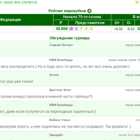
, скоро все случится.
Рейтинг мирокубков
Начало 75-го сезона
В к
Федерация
Р
Представители
О+
О-
+9.00
-6.63
40.806
4
С
2
Г
2
2
Обсуждение турнира
:
Санрайз Болерс
перед перв
ЮВИ Блэкбердс
перед первым туром: 28
могу распределить:) Ну и надо кого то купить, но чет все очень дорогие:(
Уоттон
перед перв
тот раз уже точно!
Бриттонс Хилл
перед перв
Устроим конкурс прогнозов в нижней части таблицы?)
ЮВИ Блэкбердс
перед перв
ет, даже если получится за переходные зацепиться:)
Веймос Уэльс
пос
рокубки играть, а уже поднялись на три места (седьмые). Так держать! :)
Парадайз
после 3-го тура