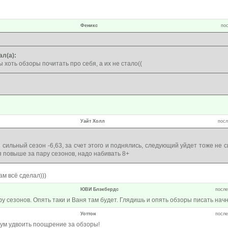
Феникс
пос
ал(а):
 хоть обзоры почитать про себя, а их не стало((
Уайт Холл
посл
сильный сезон -6,63, за счет этого и поднялись, следующий уйдет тоже не си
 повыше за пару сезонов, надо набивать 8+
ам всё сделал)))
ЮВИ Блэкбердс
после
ру сезонов. Опять таки и Ваня там будет. Глядишь и опять обзоры писать начн
Уоттон
после
ум удвоить поощрение за обзоры!