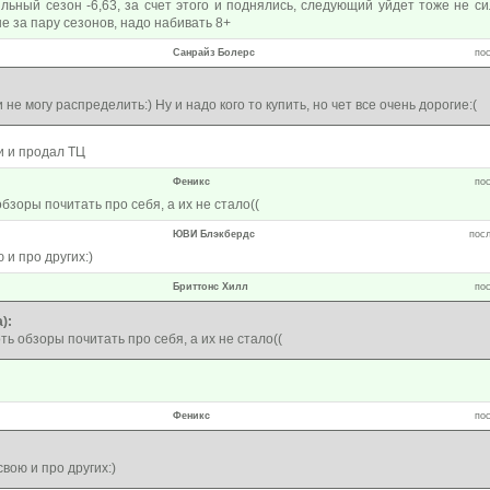
ьный сезон -6,63, за счет этого и поднялись, следующий уйдет тоже не сил
 за пару сезонов, надо набивать 8+
Санрайз Болерс
пос
 не могу распределить:) Ну и надо кого то купить, но чет все очень дорогие:(
и и продал ТЦ
Феникс
пос
бзоры почитать про себя, а их не стало((
ЮВИ Блэкбердс
посл
 и про других:)
Бриттонс Хилл
пос
):
ь обзоры почитать про себя, а их не стало((
Феникс
пос
свою и про других:)