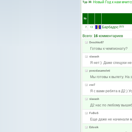
Новый Год к нам мчится
Тур 30
.
№
Барбадос
2573
7.
+3
Всего:
16
комментариев
Deschko87
Готовы к чемпионату?
slavash
Я нет:) Даже спецухи не 
poezdasamoleti
Мы готовы к вылету. На э
zse7
Я с вами ребята в Д2.) 
slavash
Д2 нас по любому вышиб
FoBoS
Еще даже не начинали ми
Edosik