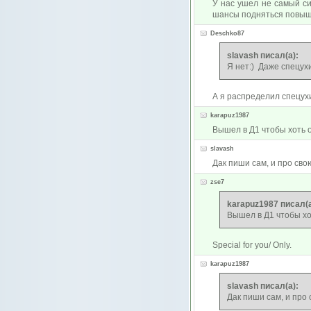
У нас ушел не самый сил
шансы подняться повыше
Deschko87
slavash писал(а):
Я нет:) Даже спецухи
А я распределил спецух
karapuz1987
Вышел в Д1 чтобы хоть о
slavash
Дак пиши сам, и про свою
zse7
karapuz1987 писал(а
Вышел в Д1 чтобы хот
Special for you/ Only.
karapuz1987
slavash писал(а):
Дак пиши сам, и про 