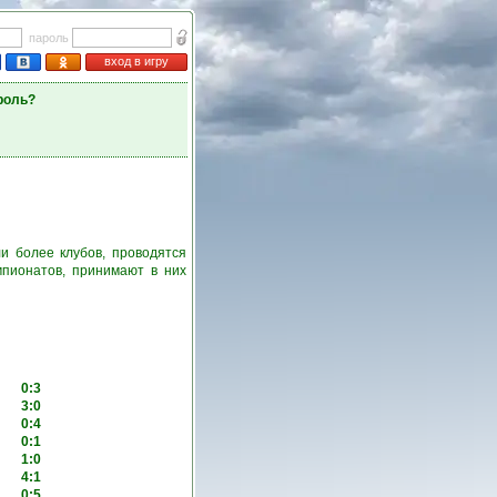
пароль
вход в игру
роль?
и более клубов, проводятся
пионатов, принимают в них
0:3
3:0
0:4
0:1
1:0
4:1
0:5