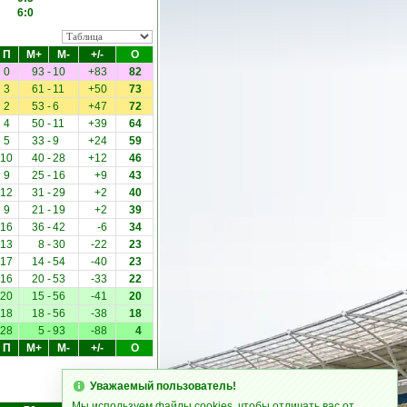
6:0
П
М+
М-
+/-
О
0
93
-
10
+83
82
3
61
-
11
+50
73
2
53
-
6
+47
72
4
50
-
11
+39
64
5
33
-
9
+24
59
10
40
-
28
+12
46
9
25
-
16
+9
43
12
31
-
29
+2
40
9
21
-
19
+2
39
16
36
-
42
-6
34
13
8
-
30
-22
23
17
14
-
54
-40
23
16
20
-
53
-33
22
20
15
-
56
-41
20
18
18
-
56
-38
18
28
5
-
93
-88
4
П
М+
М-
+/-
О
Уважаемый пользователь!
Мы используем файлы cookies, чтобы отличать вас от