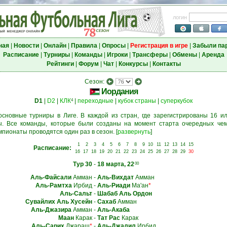
логин
ная
|
Новости
|
Онлайн
|
Правила
|
Опросы
|
Регистрация в игре
|
Забыли па
Расписание
|
Турниры
|
Команды
|
Игроки
|
Трансферы
|
Обмены
|
Аренда
Рейтинги
|
Форум
|
Чат
|
Конкурсы
|
Контакты
Сезон:
Иордания
D1
|
D2
|
КЛК
|
переходные
|
кубок страны
|
суперкубок
4
основные турниры в Лиге. В каждой из стран, где зарегистрированы 16 ил
. Все команды, которые были созданы на момент старта очередных чем
мпионаты проводятся один раз в сезон.
[
развернуть
]
1
2
3
4
5
6
7
8
9
10
11
12
13
14
15
Расписание:
16
17
18
19
20
21
22
23
24
25
26
27
28
29
30
Тур 30
-
18 марта, 22
00
Аль-Файсали
Амман
-
Аль-Вихдат
Амман
Аль-Рамтха
Ирбид
-
Аль-Риади
Ma'ан
*
Аль-Сальт
-
Шабаб Аль Ордон
Сувайлих Аль Хусейн
-
Сахаб
Амман
Аль-Джазира
Амман
-
Аль-Акаба
Маан
Карак
-
Тат Рас
Карак
Аль-Сарих
Джараш
*
-
Аль-Джалил
Ирбид