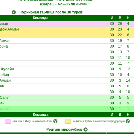
Джараш
-
Аль-Эхли
Амман
*
Турнирная таблица после 30 туров:
Команда
И
В
Н
мман
30
26
4
рдон
Амман
30
23
4
30
22
6
Амман
30
19
7
рбид
30
17
8
30
13
7
30
11
10
30
11
7
 Хусейн
30
9
12
рбид
30
10
4
Амман
30
3
14
ан
30
5
8
30
4
10
Сальт
30
5
5
'ан
30
3
9
араш
30
1
1
Команда
И
В
Н
- вышла в Лигу чемпионов Азии
- вышла в Кубок азиатской конфедерации
Рейтинг мирокубков