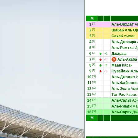
М
1
(1)
Аль-Вихдат
А
2
(2)
Шабаб Аль О
3
(3)
Сахаб
Амман
4
(4)
Аль-Джазира
5
(5)
Аль-Рамтха
И
6
(7)
Джараш
+1
7
(6)
Аль-Акаба
-1
8
(9)
Маан
Карак
+1
9
(8)
Сувайлих Аль
-1
10
(10)
Аль-Джалил
И
11
(11)
Аль-Файсали
12
(12)
Аль-Эхли
Амм
13
(13)
Тат Рас
Карак
14
(14)
Аль-Сальт
Ас-
15
(15)
Аль-Риади
Ma
16
(16)
Аль-Сарих
Дж
М