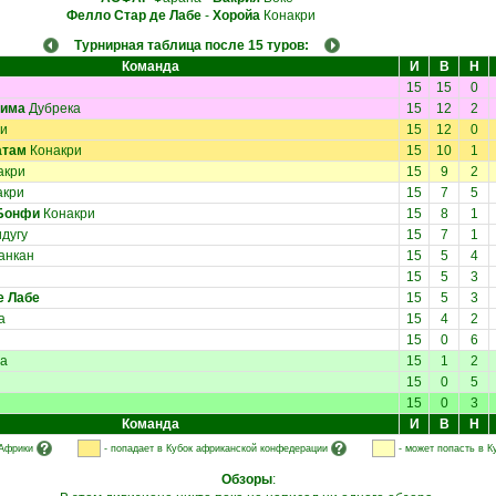
Фелло Стар де Лабе
-
Хоройа
Конакри
Турнирная таблица после 15 туров:
Команда
И
В
Н
15
15
0
лима
Дубрека
15
12
2
и
15
12
0
атам
Конакри
15
10
1
акри
15
9
2
акри
15
7
5
 Бонфи
Конакри
15
8
1
дугу
15
7
1
анкан
15
5
4
15
5
3
е Лабе
15
5
3
а
15
4
2
15
0
6
а
15
1
2
15
0
5
15
0
3
Команда
И
В
Н
 Африки
- попадает в Кубок африканской конфедерации
- может попасть в 
Обзоры
: