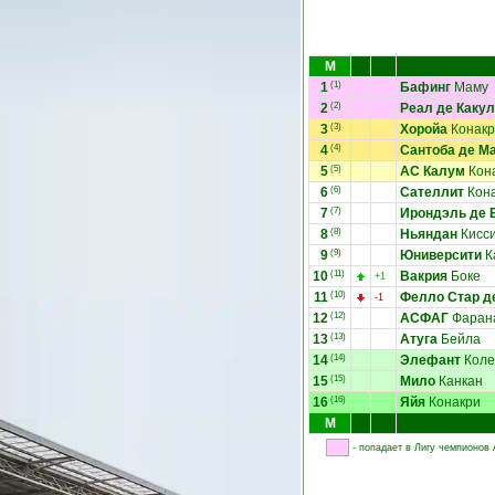
М
1
(1)
Бафинг
Маму
2
(2)
Реал де Каку
3
(3)
Хоройа
Конакр
4
(4)
Сантоба де М
5
(5)
АС Калум
Кон
6
(6)
Сателлит
Кон
7
(7)
Ирондэль де
8
(8)
Ньяндан
Кисси
9
(9)
Юниверсити
К
10
(11)
Вакрия
Боке
+1
11
(10)
Фелло Стар д
-1
12
(12)
АСФАГ
Фаран
13
(13)
Атуга
Бейла
14
(14)
Элефант
Коле
15
(15)
Мило
Канкан
16
(16)
Яйя
Конакри
М
- попадает в Лигу чемпионов