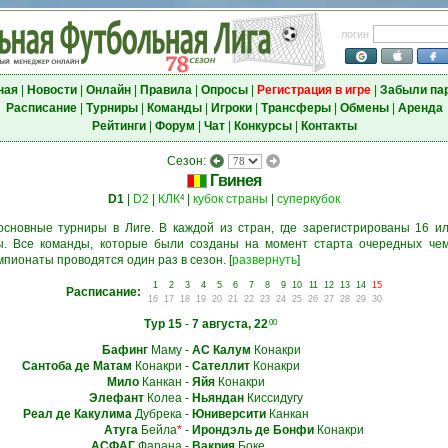
логин
ная
|
Новости
|
Онлайн
|
Правила
|
Опросы
|
Регистрация в игре
|
Забыли па
Расписание
|
Турниры
|
Команды
|
Игроки
|
Трансферы
|
Обмены
|
Аренда
Рейтинги
|
Форум
|
Чат
|
Конкурсы
|
Контакты
Сезон:
Гвинея
D1
|
D2
|
КЛК
|
кубок страны
|
суперкубок
4
основные турниры в Лиге. В каждой из стран, где зарегистрированы 16 ил
. Все команды, которые были созданы на момент старта очередных чем
мпионаты проводятся один раз в сезон.
[
развернуть
]
1
2
3
4
5
6
7
8
9
10
11
12
13
14
15
Расписание:
16
17
18
19
20
21
22
23
24
25
26
27
28
29
30
Тур 15
-
7 августа, 22
00
Бафинг
Маму
-
АС Калум
Конакри
Сантоба де Матам
Конакри
-
Сателлит
Конакри
Мило
Канкан
-
Яйя
Конакри
Элефант
Колеа
-
Ньяндан
Киссидугу
Реал де Какулима
Дубрека
-
Юниверсити
Канкан
Атуга
Бейла
*
-
Ирондэль де Бонфи
Конакри
АСФАГ
Фарана
-
Вакрия
Боке