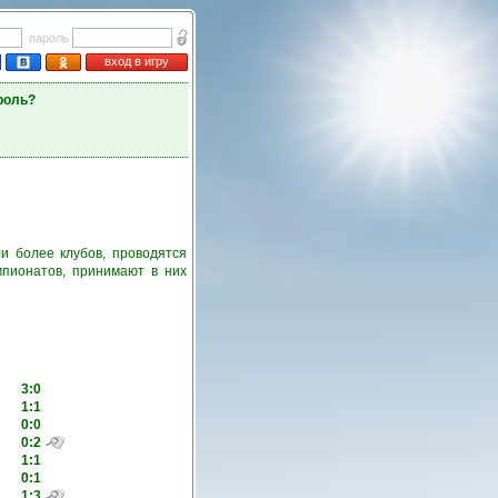
пароль
вход в игру
роль?
и более клубов, проводятся
пионатов, принимают в них
3:0
1:1
0:0
0:2
1:1
0:1
1:3