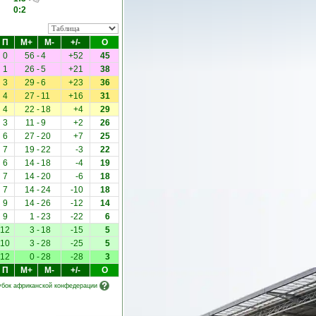
0:2
П
М+
М-
+/-
О
0
56
-
4
+52
45
1
26
-
5
+21
38
3
29
-
6
+23
36
4
27
-
11
+16
31
4
22
-
18
+4
29
3
11
-
9
+2
26
6
27
-
20
+7
25
7
19
-
22
-3
22
6
14
-
18
-4
19
7
14
-
20
-6
18
7
14
-
24
-10
18
9
14
-
26
-12
14
9
1
-
23
-22
6
12
3
-
18
-15
5
10
3
-
28
-25
5
12
0
-
28
-28
3
П
М+
М-
+/-
О
Кубок африканской конфедерации