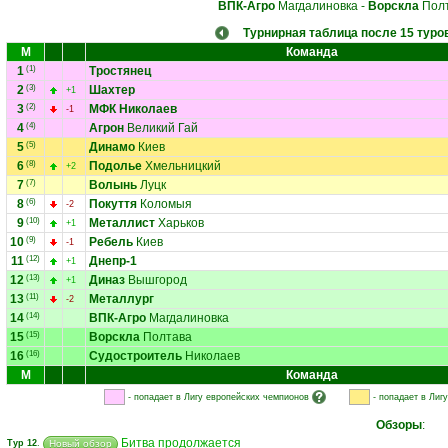
ВПК-Агро
Магдалиновка
-
Ворскла
Пол
Турнирная таблица после 15 туро
М
Команда
1
(1)
Тростянец
2
(3)
Шахтер
+1
3
(2)
МФК Николаев
-1
4
(4)
Агрон
Великий Гай
5
(5)
Динамо
Киев
6
(8)
Подолье
Хмельницкий
+2
7
(7)
Волынь
Луцк
8
(6)
Покуття
Коломыя
-2
9
(10)
Металлист
Харьков
+1
10
(9)
Ребель
Киев
-1
11
(12)
Днепр-1
+1
12
(13)
Диназ
Вышгород
+1
13
(11)
Металлург
-2
14
(14)
ВПК-Агро
Магдалиновка
15
(15)
Ворскла
Полтава
16
(16)
Судостроитель
Николаев
М
Команда
- попадает в Лигу европейских чемпионов
- попадает в Лиг
Обзоры
:
Битва продолжается
Тур 12
.
Новый обзор