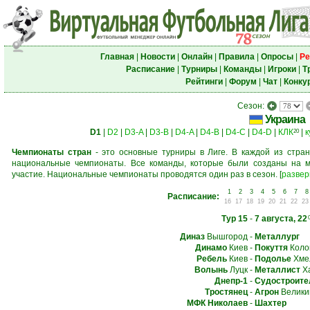
Главная
|
Новости
|
Онлайн
|
Правила
|
Опросы
|
Ре
Расписание
|
Турниры
|
Команды
|
Игроки
|
Т
Рейтинги
|
Форум
|
Чат
|
Конку
Сезон:
Украина
D1
|
D2
|
D3-A
|
D3-B
|
D4-A
|
D4-B
|
D4-C
|
D4-D
|
КЛК
|
к
20
Чемпионаты стран
- это основные турниры в Лиге. В каждой из стран
национальные чемпионаты. Все команды, которые были созданы на м
участие. Национальные чемпионаты проводятся один раз в сезон.
[
развер
1
2
3
4
5
6
7
8
Расписание:
16
17
18
19
20
21
22
23
Тур 15
-
7 августа, 22
Диназ
Вышгород
-
Металлург
Динамо
Киев
-
Покуття
Коло
Ребель
Киев
-
Подолье
Хме
Волынь
Луцк
-
Металлист
Ха
Днепр-1
-
Судостроите
Тростянец
-
Агрон
Велики
МФК Николаев
-
Шахтер