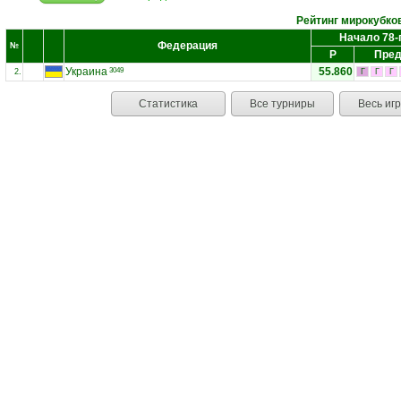
Рейтинг мирокубко
Начало 78-
Федерация
№
Р
Пред
Украина
55.860
3049
2.
Г
Г
Г
Статистика
Все турниры
Весь иг