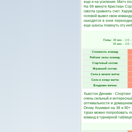
еще и на усиление. Матч по
На 69 минуте Кристиан Сорт
смогла сравнять счет. Хару
головой вывел свою команду
находятся в зоне переходн
еще шансы покинуть эту неб
Голы:
38 мин.
- 1:0 -
93 мин.
- 2:0 -
Стоимость команд:
Рейтинг силы команд:
Стартовый состав:
Игравший состав:
Сила в начале матча:
Сила в конце матча:
Владение мячом:
Хьюстон Динамо - Спортинг К
очень сильный и интересный
оптимальности и домашнем
Опоку Агьеманг на 38 и 90+
турах можно попробовать по
команд в турнирной таблице