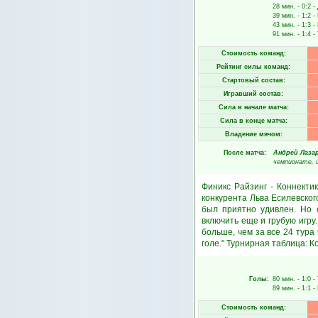
28 мин.
- 0:2 -
39 мин.
- 1:2 -
43 мин.
- 1:3 -
91 мин.
- 1:4 -
Стоимость команд:
Рейтинг силы команд:
Стартовый состав:
Игравший состав:
Сила в начале матча:
Сила в конце матча:
Владение мячом:
После матча:
Андрей Лаза
чемпионате, 
Финикс Райзинг - Коннекти
конкурента Льва Есилевског
был приятно удивлен. Но 
включить еще и грубую игру.
больше, чем за все 24 тура
голе." Турнирная таблица: К
Голы:
80 мин.
- 1:0 -
89 мин.
- 1:1 -
Стоимость команд: