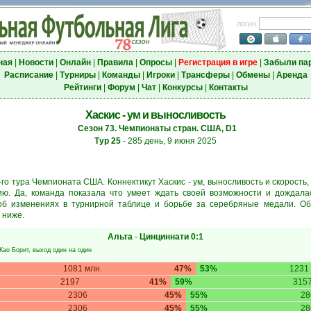
логин
ная
|
Новости
|
Онлайн
|
Правила
|
Опросы
|
Регистрация в игре
|
Забыли па
Расписание
|
Турниры
|
Команды
|
Игроки
|
Трансферы
|
Обмены
|
Аренда
Рейтинги
|
Форум
|
Чат
|
Конкурсы
|
Контакты
Хаскис - ум и выносливость
Сезон 73. Чемпионаты стран. США, D1
Тур 25
- 285 день, 9 июня 2025
о тура Чемпионата США. Коннектикут Хаскис - ум, выносливость и скорость,
дию. Да, команда показала что умеет ждать своей возможности и дождала
об изменениях в турнирной таблице и борьбе за серебряные медали. Об
 ниже.
Альта
-
Цинциннати
0:1
Као Борит
, выход один на один
1081 млн.
47%
53%
1231 
2197
41%
59%
315
2306
45%
55%
28
2306
45%
55%
28