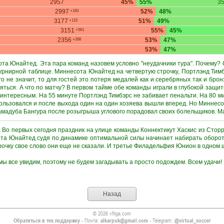
2957
45%
55%
3
2997
52%
48%
+193
3177
51%
49%
+115
3151
55%
45%
+561
2356
53%
47%
+268
53%
47%
ота Юнайтед. Эта пара команд назовем условно "неудачники тура". Почему? 
турнирной таблице. Миннесота Юнайтед на четвертую строчку, Портлэнд Тимб
го не значит, то для гостей это потеря медалей как и серебряных так и бро
яться. А что по матчу? В первом тайме обе команды играли в глубокой защит
интересным. На 55 минуте Портлэнд Тимбэрс не забивает пенальти. На 80 м
спользовался и после выхода один на один хозяева вышли вперед. Но Миннес
амадуба Бангура после розыгрыша углового порадовал своих болельщиков. Мат
е. Во первых сегодня праздник на улице команды Коннектикут Хаскис из Сторр
ота Юнайтед судя по динамике оптимальной силы начинает набирать обороты
рочку свое слово они еще не сказали. И третье Филадельфия Юнион в одном 
ы все увидим, поэтому не будем загадывать а просто подождем. Всем удачи!
Назад
© 2026 vfliga.com
Обратиться в тех.поддержку
- Почта:
alkarpuk@gmail.com
- Telegram:
@virtual_soccer