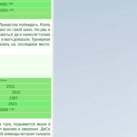
3093
+252
1950
+122
 Ланкастер побеждать. Roma
нс он такой шанс. Но увы и
рываться да и нанесли только
 и матч доиграли. Турнирная
ались на последнем месте.
3 млн.
2531
2015
2387
2921
2866
+120
а тура, подымается выше в
л красиво и уверенно. ДиСи
ой команды которая сыграла