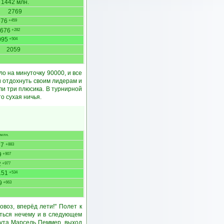
1442 млн.
2769
676
+459
676
+282
095
+504
2059
ло на минуточку 90000, и все
и отдохнуть своим лидерам и
ли три плюсика. В турнирной
о сухая ничья.
млн.
87
+883
9
+907
2
+977
151
+534
9
+663
воз, вперёд лети!" Полет к
ться нечему и в следующем
нута Марсель Пеммер, выход