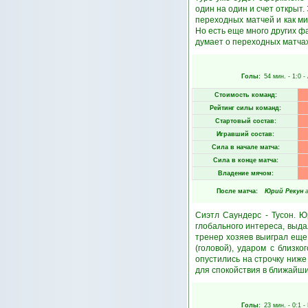
один на один и счет открыт
переходных матчей и как м
Но есть еще много других ф
думает о переходных матчах
Голы:
54 мин.
- 1:0 -
Стоимость команд:
Рейтинг силы команд:
Стартовый состав:
Игравший состав:
Сила в начале матча:
Сила в конце матча:
Владение мячом:
После матча:
Юрий Рекун
Сиэтл Саундерс - Тусон. 
глобального интереса, выда
тренер хозяев выиграл еще
(головой), ударом с близко
опустились на строчку ниж
для спокойствия в ближайши
Голы:
23 мин.
- 0:1 -