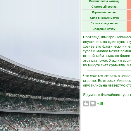
Рейтинг силы команд:
Стартовый состав:
Игравший состав:
Сила в начале матча:
Сила в конце матча:
Владение мячом:
Портлэнд Тимбэрс - Миннес
опустились на один пунк в 
хозяев это фактически ниче
туров и многое может помен
второй тайм выдался более 
этот раз Томас Хуко им во
89 минуте счёт сравняла. М
Что хочется сказать в конц
строчке. Во вторых Миннес
опустились на четвертую ст
Я думаю в ближайшие туры м
+15