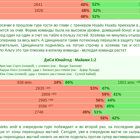
52%
2841
48%
1828
48%
52%
48%
52%
 осечки в прошлом туре гости во главе с тренером Huadu Huadu приехали в
пится за очки. Форма команды была на высоком уровне, домашний бонус и ша
ход один на один и счет на табло в пользу гостей. Хозяева не кинулись отыг
соперника за весь матч. А Цинциннати также потихоньку перешли в защиту так
ачительно, Цинциннати поднялись на пятую строчку а хозяева так и ост
о Альту это три плюсика в копилку команды - молодая команда растет.
ДиСи Юнайтед
-
Майами
1:2
Кристиан Сорто
(головой), с углового (пас -
Вахдат Ханонов
)
Харуки Огисо
(головой), удар с близкого расстояния (пас -
Зуфир Луанди
)
Юки Сома
(головой), удар с близкого расстояния (пас -
Суллэй Кайкай
)
938 млн.
34%
66%
1801 млн.
+86
2835
53%
47%
+304
2868
59%
41%
+853
2995
56%
44%
+608
3598
55%
45%
+677
2746
49%
51%
58%
42%
leks andr в очередном туре побеждает и во второй раз, за последние дв
ше от зоны переходных матчей. Сегодня, уже в очередном матче он сыгра
ы переходных матчей ничего не могли поделать против супер мотивированн