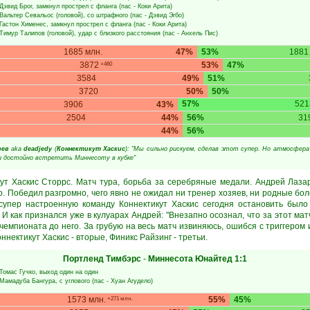
Дэвид Брог
, замкнул прострел с фланга (пас -
Коки Арита
)
Вальтер Севальос
(головой), со штрафного (пас -
Дэвид Эгбо
)
Гастон Хименес
, замкнул прострел с фланга (пас -
Коки Арита
)
Тимур Талипов
(головой), удар с близкого расстояния (пас -
Анхель Пис
)
1685 млн.
47%
53%
1881
3872
53%
47%
+460
3584
49%
51%
3720
50%
50%
57%
521
3906
43%
2504
44%
56%
31
44%
56%
рев
aka
deadjedy
(
Коннектикут Хаскис
): "Мы сильно рискуем, сделав этот супер. Но атмосфера
и достойно встретить Миннесоту в кубке"
кут Хаскис Сторрс. Матч тура, борьба за серебряные медали. Андрей Лаза
о. Победил разгромно, чего явно не ожидал ни тренер хозяев, ни родные бол
супер настроенную команду Коннектикут Хаскис сегодня остановить было
 И как признался уже в кулуарах Андрей: "Внезапно осознал, что за этот ма
 чемпионата до него. За грубую на весь матч извиняюсь, ошибся с триггером 
оннектикут Хаскис - вторые, Финикс Райзинг - третьи.
Портленд Тимбэрс
-
Миннесота Юнайтед
1:1
Томас Гучко
, выход один на один
Мамадуба Бангура
, с углового (пас -
Хуан Агудело
)
1573 млн.
55%
45%
+271 млн.