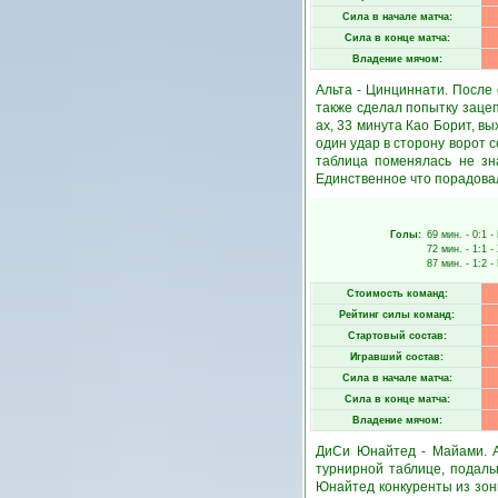
Сила в начале матча:
Сила в конце матча:
Владение мячом:
Альта - Цинциннати. После
также сделал попытку заце
ах, 33 минута Као Борит, вы
один удар в сторону ворот 
таблица поменялась не зн
Единственное что порадовал
Голы:
69 мин.
- 0:1 -
72 мин.
- 1:1 -
87 мин.
- 1:2 -
Стоимость команд:
Рейтинг силы команд:
Стартовый состав:
Игравший состав:
Сила в начале матча:
Сила в конце матча:
Владение мячом:
ДиСи Юнайтед - Майами. A
турнирной таблице, подаль
Юнайтед конкуренты из зон