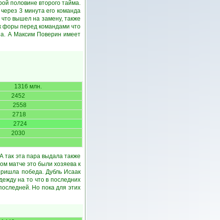
рой половине второго тайма.
 через 3 минута его команда
 что вышел на замену, также
ок форы перед командами что
на. А Максим Поверин имеет
1316 млн.
2452
2558
2718
2724
2030
 А так эта пара выдала также
ом матче это были хозяева к
ришла победа. Дубль Исаак
дежду на то что в последних
последней. Но пока для этих