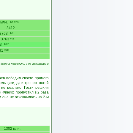
 млн.
+196 млн.
3412
3763
+179
3763
+43
3
+1307
91
+687
 должна позволить и не проиграть в
рев победил своего прямого
ельщики, да и тренер гостей
 не реально. Гости решили
тч Финикс пропустил в 2 раза
и она не отключилась на 2-м
1302 млн.