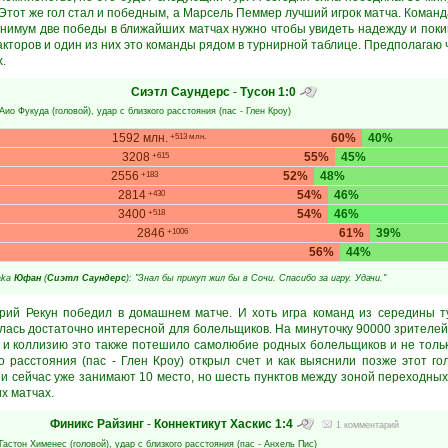
. Этот же гол стал и победным, а Марсель Пеммер лучший игрок матча. Команд
инимум две победы в ближайших матчах нужно чтобы увидеть надежду и покин
акторов и один из них это команды рядом в турнирной таблице. Предполагаю 
.
Сиэтл Саундерс
-
Тусон
1:0
Аио Фукуда
(головой), удар с близкого расстояния (пас -
Глен Кроу
)
1592 млн.
60%
40%
+513 млн.
3208
55%
45%
+615
2556
52%
48%
+183
2814
54%
46%
+430
3400
54%
46%
+518
2846
61%
39%
+1006
56%
44%
aka
Юфан
(
Сиэтл Саундерс
): "Знал бы прикуп жил бы в Сочи. Спасибо за игру. Удачи."
Юрий Рекун победил в домашнем матче. И хоть игра команд из середины т
лась достаточно интересной для болельщиков. На минуточку 90000 зрителей 
 и коллизию это также потешило самолюбие родных болельщиков и не тольк
го расстояния (пас - Глен Кроу) открыл счет и как выяснили позже этот г
е и сейчас уже занимают 10 место, но шесть пунктов между зоной переходны
х матчах.
Финикс Райзинг
-
Коннектикут Хаскис
1:4
1 комментарий
Гастон Хименес
(головой), удар с близкого расстояния (пас -
Анхель Пис
)