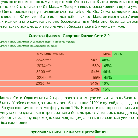
лучился очень интересным для зрителей. Основные события начались во вто
о головой открывает счёт. Максим Поверин внес корректировки в игре и уже
ки Огисо головой вернул ничейный счет на табло. Но Юки Сома, молодой игрок
 вперед на 87 минуте. И это оказался победный гол. Майами имеют уже 7 оч
ых матчей и мне кажется это уже безопасная для Aleks andr безопасная зо
езопасную зону, но для этого нужно побеждать уже в ближайшем туре.
Хьюстон Динамо
-
Спортинг Канзас Сити
2:0
Исаак Опоку Агьеманг
, с углового (пас -
Спенсер Дэвид
)
Исаак Опоку Агьеманг
, выход один на один
1979 млн.
60%
40%
+663 млн.
2845
54%
46%
+393
3074
55%
45%
+516
3206
54%
46%
+488
3289
55%
45%
+565
2336
54%
46%
+306
54%
46%
анзас Сити. Один из матчей тура, просто в этом туре есть из чего выбирать.
 матч. У обеих команд оптимальность была выше 110% и аутсайдер, а в данн
 бонусе еще имеют и атмосферу плюс 14%. И все эти факторы сошлись и п
 минутах порадовал как и тренера так и болельщиков. И теперь снова дал на
бороться за зону переходных матчей, надежда она как говориться умирает 
 без изменений.
Луисвилль Сити
-
Сан-Хосе Эртквейкс
0:0