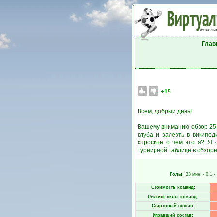
Глав
+15
Всем, добрый день!
Вашему вниманию обзор 25-г
клуба и залезть в википе
спросите о чём это я? Я 
турнирной таблице в обзоре
Голы:
33 мин.
- 0:1 -
Стоимость команд:
Рейтинг силы команд:
Стартовый состав:
Игравший состав: