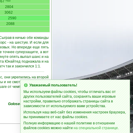
567
+610
2804
3062
2590
2088
Сыграв в ничью обе команды
эрс - на шестую. И если для
нзовых. Но впереди еще пять
е точнее суперзащите, а вот
инуте опять выпал шанс и на
ота Юнайтед поднажала и на
ч так и закончился 1:1.
с, они укрепились на второй
 и не смотря на то что они
Уважаемый пользователь!
шаге от чемпионства.
Мы используем файлы cookies, чтобы отличать вас от
других пользователей сайта, сохранять ваши игровые
настройки, правильно отображать страницы сайта в
Goloseev
(
Ирвайн Зета
)
зависимости от используемого вами устройства.
Используя наш веб-сайт без изменения настроек браузера,
вы принимаете от нас файлы cookies.
Полную информацию о нашей политике в отношении
файлов cookies можно найти
на специальной странице
.