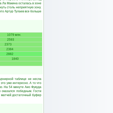
а Ла Макина осталась в зоне
уть столь неприятную зону.
что Артур Тулаев все больше
1079 млн.
2593
2373
2384
2882
1840
урнирной таблице не несла
это уже интересно. А то что
о. На 54 минуте Аио Фукуда
ол оказался победным. Гости
х матчей достаточный буфер