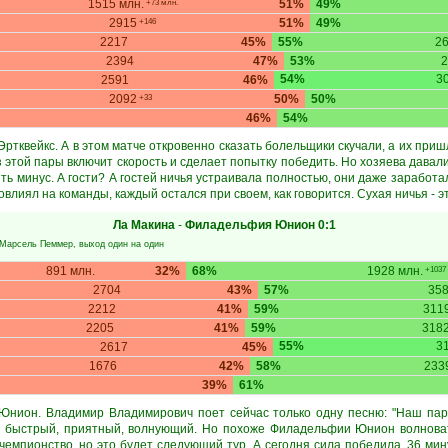
1515 млн.
51%
49%
+73 млн.
2915
51%
49%
+146
2217
45%
55%
2
2394
47%
53%
2
54%
3
2591
46%
2092
50%
50%
+33
46%
54%
ртквейкс. А в этом матче откровенно сказать болельщики скучали, а их приш
из этой пары включит скорость и сделает попытку победить. Но хозяева давал
ить минус. А гости? А гостей ничья устраивала полностью, они даже заработа
овлиял на команды, каждый остался при своем, как говорится. Сухая ничья - эт
Ла Макина
-
Филадельфия Юнион
0:1
Марсель Пеммер
, выход один на один
891 млн.
32%
68%
1928 млн.
+1037 
2704
43%
57%
35
2212
41%
59%
311
2205
41%
59%
318
55%
3
2617
45%
1676
42%
58%
233
39%
61%
нион. Владимир Владимирович поет сейчас только одну песню: "Наш паро
: быстрый, приятный, волнующий. Но похоже Филадельфии Юнион волнова
чемпионство, но это будет следующий тур. А сегодня сила победила. 36 ми