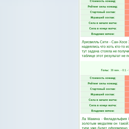
Стоимость команд:
Рейтинг силы команд:
Стартовый состав:
Игравший состав:
Сила в начале матча:
Сила в конце матча:
Владение мячом:
Луисвилль Сити - Сан-Хосе Э
надеялись что хоть кто-то 
тут задача стояла не получ
таблице этот результат не п
Голы:
36 мин.
- 0:1 -
Стоимость команд:
Рейтинг силы команд:
Стартовый состав:
Игравший состав:
Сила в начале матча:
Сила в конце матча:
Владение мячом:
Ла Макина - Филадельфия Ю
золотым медалям он такой
туре уже будет оформлено 