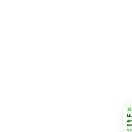
Мы
др
на
за