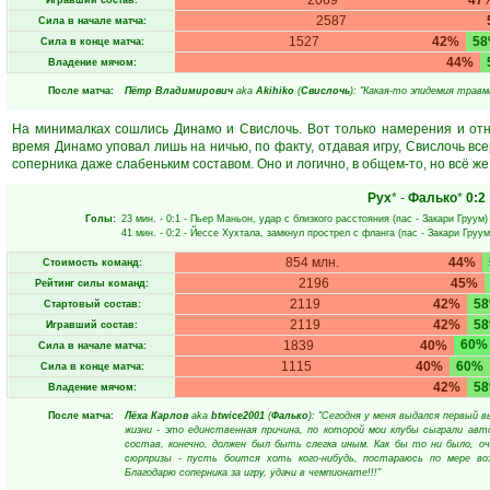
2069
47
Игравший состав:
2587
Сила в начале матча:
1527
42%
5
Сила в конце матча:
44%
Владение мячом:
После матча:
Пётр Владимирович
aka
Akihiko
(
Свислочь
): "Какая-то эпидемия травм
На минималках сошлись Динамо и Свислочь. Вот только намерения и от
время Динамо уповал лишь на ничью, по факту, отдавая игру, Свислочь все
соперника даже слабеньким составом. Оно и логично, в общем-то, но всё ж
Рух
* -
Фалько
*
0:2
Голы:
23 мин.
- 0:1 -
Пьер Маньон
, удар с близкого расстояния (пас -
Закари Груум
)
41 мин.
- 0:2 -
Йессе Хухтала
, замкнул прострел с фланга (пас -
Закари Груум
854 млн.
44%
Стоимость команд:
2196
45%
Рейтинг силы команд:
2119
42%
5
Стартовый состав:
2119
42%
5
Игравший состав:
60%
1839
40%
Сила в начале матча:
1115
40%
60%
Сила в конце матча:
42%
5
Владение мячом:
После матча:
Лёха Карлов
aka
btwice2001
(
Фалько
): "Сегодня у меня выдался первый 
жизни - это единственная причина, по которой мои клубы сыграли авт
состав, конечно, должен был быть слегка иным. Как бы то ни было, о
сюрпризы - пусть боится хоть кого-нибудь, постараюсь по мере воз
Благодарю соперника за игру, удачи в чемпионате!!!"