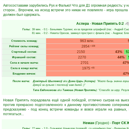
Автосоставами зарубились Рух и Фалько! Что для Д1 огромная редкость: у на
сторон... Впрочем, на исход встречи это никак не повлияло - игра прошл
должен был одержать.
Аспера
-
Новая Припять
0:2
Голы:
39 мин.
- 0:1 -
Беньямин Турлинг
, из-за пределов штрафной (пас -
Андрей Сы
81 мин.
- 0:2 -
Никита Орехов
, замкнул прострел с фланга (пас -
Андреас Бло
963 млн.
Стоимость команд:
2854
+108
Рейтинг силы команд:
2150
43%
5
Стартовый состав:
2270
44%
Игравший состав:
2701
47
Сила в начале матча:
1975
+65
Сила в конце матча:
47
Владение мячом:
После матча:
Дзмітрый Шыленкоў
aka
Дима Царь
(
Аспера
): "Магло быць значна горш
Дзякуй за гульню і поспехаў вам далей ;)"
Tana Евдокимова
aka
Tанюша
(
Новая Припять
): "Спасибо за игру. Рез
Новая Припять порадовала ещё одной победой, отлично сыграв на выез
против прекрасно подготовленного к данному противостоянию соперника
предсказуемо - под конец встречи команды и вовсе играли на равных,
потягаться...
Неман
(Гродно)
-
Порт СК 
Голы:
77 мин.
- 1:0 -
Гульжигит Алыкулов
(головой), со штрафного (пас -
Валентин К