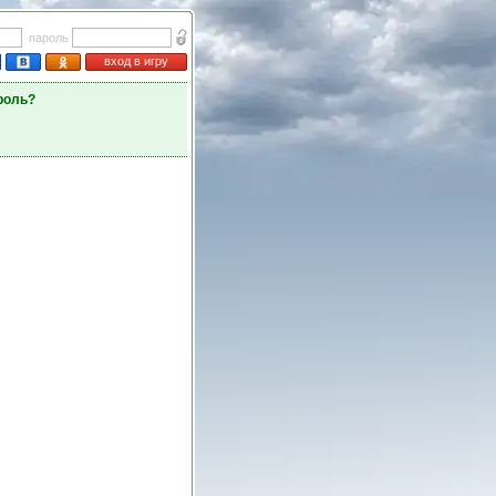
пароль
вход в игру
роль?