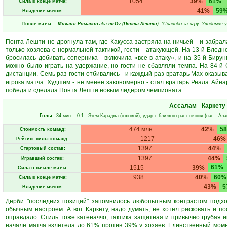
1054
39%
61%
Сила в конце матча:
41%
59
Владение мячом:
После матча:
Михаил Романов
aka
mrOv
(
Понта Лешти
): "Спасибо за игру. Увидимся 
Понта Лешти не дрогнула там, где Какусса застряла на ничьей - и забрал
только хозяева с нормальной тактикой, гости - атакующей. На 13-й Блед
бросилась добивать соперника - включила «все в атаку», и на 35-й Бирун
можно было играть на удержание, но гости не сбавляли темпа. На 84-й 
дистанции. Семь раз гости отбивались - и каждый раз вратарь Мах оказыв
игрока матча. Худшим - не менее закономерно - стал вратарь Реала Айна
победа и сделала Понта Лешти новым лидером чемпионата.
Ассалам
-
Каркету
Голы:
34 мин.
- 0:1 -
Этем Караджа
(головой), удар с близкого расстояния (пас -
Ала
474 млн.
42%
5
Стоимость команд:
1217
46%
Рейтинг силы команд:
1397
44%
Стартовый состав:
1397
44%
Игравший состав:
61%
1515
39%
Сила в начале матча:
938
40%
60%
Сила в конце матча:
43%
5
Владение мячом:
Дерби "последних позиций" запомнилось любопытным контрастом подхо
обычным настроем. А вот Каркету, надо думать, не хотел рисковать и п
оправдало. Стиль тоже катеначчо, тактика защитная и привычно грубая и
начале матча взлетела до 61% против 39% у хозяев. Единственный моме