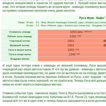
владели инициативой и нанесли 10 ударов против 1. Лучший игрок матча
очка. Это вторая победа Каркету во втором круге - команда понемногу вып
на прямое сохранение прописки очень даже неплохи.
Руса Фуик
-
Кафе
*
Голы:
36 мин.
- 0:1 -
Жоау Филипе Алешандре
(головой), удар с близкого расстояни
43 мин.
- 1:1 -
Мисо Хейниля
, удар с близкого расстояния (пас -
Владимир Се
1054 млн.
+420 млн.
Стоимость команд:
2391
+420
Рейтинг силы команд:
1903
4
Стартовый состав:
1903
4
Игравший состав:
1955
+131
Сила в начале матча:
1340
+167
Сила в конце матча:
Владение мячом:
И ещё одна потеря очков у команды из верхней половины. Руса вышла
очередной раз играл автосоставом. И что бы вы думали - команда с автос
дала хозяевам преимущество, но даже это не вытянуло их на победу. Девят
в итоге. Лучшим игроком матча признан Хейниля из Русы, а вот худшим - 
автосостава была очень хорошей, но не сработала. Теперь Руса всё дальш
никак не хочет играть в переходных матчах..
Главное событие тура - сменился лидер. Понта Лешти разгромила в гостях Р
Боавиштой только благодаря голу Хубулова на 87-й. После 21 тура впереди
разрыв всё тот же в одно очко и теперь Какусса оказывается в роли догоня