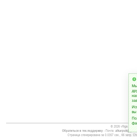
Мы
др
на
за
Ис
вы
По
фа
© 2026 vfliga.com
Обратиться в тех.поддержку
- Почта:
alkarpuk@gmai
Страница сгенерирована за 0.0357 сек., 66 запр. Chr