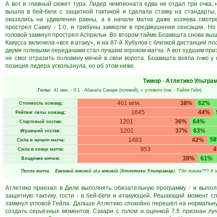
А вот и главный сюжет тура. Лидер чемпионата едва не отдал три очка, 
вышла в бей-беги с защитной тактикой и сделала ставку на стандарты,
оказались на удивление равны, а в начале матча даже хозяева смотр
прострел Савиу - 1:0, и трибуны замерли в предвкушении сенсации. Но
головой замкнул прострел Асприльи. Во втором тайме Боавишта снова выш
Какусса включила «все в атаку», и на 87-й Хубулов с близкой дистанции пос
двумя голевыми передачами стал лучшим игроком матча. А вот худшим приз
не смог отразить половину мячей в свои ворота. Боавишта взяла очко у 
позиция лидера ускользнула, но об этом ниже.
Тимор
-
Атлетико Ультра
Голы:
41 мин.
- 0:1 -
Абаната Сакари
(головой), с углового (пас -
Райли Гейл
)
461 млн.
38%
62%
Стоимость команд:
1645
44%
Рейтинг силы команд:
1201
36%
64%
Стартовый состав:
1201
37%
63%
Игравший состав:
5
1483
42%
Сила в начале матча:
953
Сила в конце матча:
39%
61%
Владение мячом:
После матча:
Евгений мясной
aka
мясной
(
Атлетико Ультрамар
): "Где логика??? А 
Атлетико приехал в Дили выполнять обязательную программу - и выполн
защитную тактику, гости - в бей-беги и атакующей. Решающий момент с
замкнул угловой Гейла. Дальше Атлетико спокойно перешёл на нормальну
создать серьёзных моментов. Сакари с голом и оценкой 7.5 признан лу