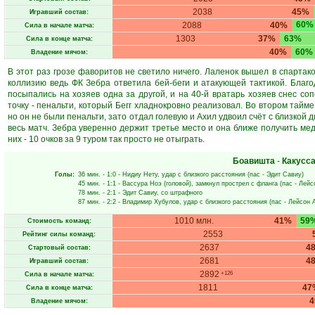
2038
45%
Игравший состав:
60%
2088
40%
Сила в начале матча:
1303
37%
63%
Сила в конце матча:
40%
60%
Владение мячом:
В этот раз грозе фаворитов не светило ничего. Лаленок вышел в спартако
коллизию ведь ФК Зебра ответила бей-беги и атакующей тактикой. Благ
посыпались на хозяев одна за другой, и на 40-й вратарь хозяев снес со
точку - пенальти, который Бегг хладнокровно реализовал. Во втором тайме
но он не были пенальти, зато отдал голевую и Ахил удвоил счёт с близкой 
весь матч. Зебра уверенно держит третье место и она ближе получить мед
них - 10 очков за 9 туром так просто не отыграть.
Боавишта
-
Какусс
Голы:
36 мин.
- 1:0 -
Нидиу Нету
, удар с близкого расстояния (пас -
Эдит Савиу
)
45 мин.
- 1:1 -
Вассура Ноэ
(головой), замкнул прострел с фланга (пас -
Лейс
78 мин.
- 2:1 -
Эдит Савиу
, со штрафного
87 мин.
- 2:2 -
Владимир Хубулов
, удар с близкого расстояния (пас -
Лейсон 
1010 млн.
41%
59
Стоимость команд:
2553
Рейтинг силы команд:
2637
4
Стартовый состав:
2681
4
Игравший состав:
2892
+126
Сила в начале матча:
1811
47
Сила в конце матча:
Владение мячом: