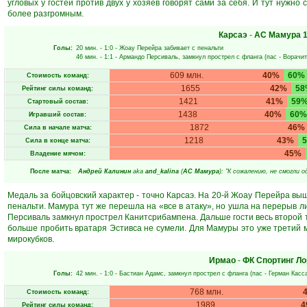
угловых у гостей против двух у хозяев говорят сами за себя. И тут нужно
более разгромным.
Карсаэ
-
АС Мамура
1
Голы:
20 мин.
- 1:0 -
Жоау Перейра
забивает с пенальти
46 мин.
- 1:1 -
Армандо Персиваль
, замкнул прострел с фланга (пас -
Ворачит
609 млн.
40%
60%
Стоимость команд:
1655
42%
58
Рейтинг силы команд:
1421
41%
59
Стартовый состав:
1438
40%
60%
Игравший состав:
1872
46%
Сила в начале матча:
1218
43%
Сила в конце матча:
45%
Владение мячом:
После матча:
Андрeй Кaлинин
aka
and_kalina
(
АС Мамура
): "К сожалению, не смогли 
Медаль за бойцовский характер - точно Карсаэ. На 20-й Жоау Перейра выш
пенальти. Мамура тут же перешла на «все в атаку», но ушла на перерыв л
Персиваль замкнул прострел Канитсрибампена. Дальше гости весь второй т
больше пробить вратаря Эстивса не сумели. Для Мамуры это уже третий м
мирокубков.
Ирмао
-
ФК Спортинг Ло
Голы:
42 мин.
- 1:0 -
Бастиан Адамс
, замкнул прострел с фланга (пас -
Герман Касс
768 млн.
Стоимость команд:
1989
4
Рейтинг силы команд: