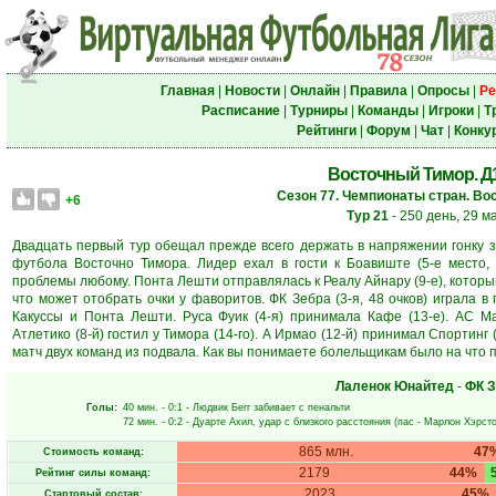
Главная
|
Новости
|
Онлайн
|
Правила
|
Опросы
|
Ре
Расписание
|
Турниры
|
Команды
|
Игроки
|
Т
Рейтинги
|
Форум
|
Чат
|
Конку
Восточный Тимор. Д1.
Сезон 77. Чемпионаты стран. Во
+6
Тур 21
- 250 день, 29 м
Двадцать первый тур обещал прежде всего держать в напряжении гонку за
футбола Восточно Тимора. Лидер ехал в гости к Боавиште (5-е место, 
проблемы любому. Понта Лешти отправлялась к Реалу Айнару (9-е), который
что может отобрать очки у фаворитов. ФК Зебра (3-я, 48 очков) играла в 
Какуссы и Понта Лешти. Руса Фуик (4-я) принимала Кафе (13-е). АС Ма
Атлетико (8-й) гостил у Тимора (14-го). А Ирмао (12-й) принимал Спортинг (
матч двух команд из подвала. Как вы понимаете болельщикам было на что п
Лаленок Юнайтед
-
ФК З
Голы:
40 мин.
- 0:1 -
Людвик Бегг
забивает с пенальти
72 мин.
- 0:2 -
Дуарте Ахил
, удар с близкого расстояния (пас -
Марлон Хэрст
865 млн.
47
Стоимость команд:
2179
44%
Рейтинг силы команд:
2023
45%
Стартовый состав: