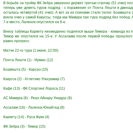
В борьбе за тройку ФК Зебра уверенно держит третью строчку (51 очко) п
теперь уже девять туров подряд - с поражения от Понта Лешти в двена
осталась четвёртой (41 очко). А вот за их спинами стало тесно: Боавишта (
взяла очко у самой Какуссы, тогда как Мамура три тура подряд без побед
7-е место, Лаленок опустился на 8-е.
Внизу таблицы Каркету неожиданно поднялся выше Тимора - команда из по
Тимор же опустился на 15-е. У Ассалама после первой победы прошлого т
равно прогресс.
Матчи 22-го тура (1 июня, 22:00):
Понта Лешти (1) - Ирмао (12)
Боавишта (5) - Карсаэ (10)
Какусса (2) - Атлетико Ультрамар (7)
Кафе (13) - ФК Спортинг Лороса (11)
АС Мамура (6) - Реал Айнару Унидуш (9)
Ассалам (16) - Лаленок Юнайтед (8)
Каркету (14) - Руса Фуик (4)
ФК Зебра (3) - Тимор (15)