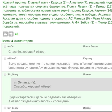
Краткий прогноз. Главный матч - Какусса (2) - Атлетико (7): вчерашний лид
всё чаще получается огорчать фаворитов. Понта Лешти (1) - Ирмао (1
половине, и любая осечка моментально вернёт корону Какуссе. Каркету (14) -
катеначчо умеет огорчать кого угодно, особенно после победы. Ассалам 
Ассалам дома способен подкинуть сюрприз. АС Мамура (6) - Реал Айнару 
борьба за мирокубки уплывает окончательно. А ФК Зебра (3) - Тимор (
поражений.
+6
Всего:
4
комментария
mrOv
Понта Лешти
Спасибо, хороший обзор!
wilden5
Каркету
Было предположение что соперник сыграет тоже в "супер" против меня,
оппонента супером) А учитывая позиции близкие решил не рисковать, в
Sir_Glory
Ирмао
mrOv писал(а):
Спасибо, хороший обзор!
Будем стараться и дальше радовать вас обзорами
А от вас ожидаем активность и сообщений
Sir_Glory
Ирмао