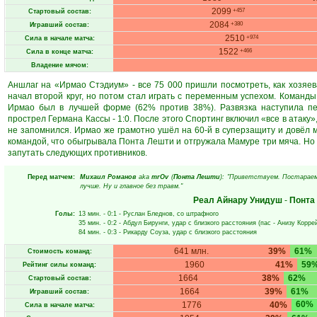
2099
+457
Стартовый состав:
2084
+380
Игравший состав:
2510
+974
Сила в начале матча:
1522
+466
Сила в конце матча:
Владение мячом:
Аншлаг на «Ирмао Стэдиум» - все 75 000 пришли посмотреть, как хозяе
начал второй круг, но потом стал играть с переменным успехом. Команды
Ирмао был в лучшей форме (62% против 38%). Развязка наступила пе
прострел Германа Кассы - 1:0. После этого Спортинг включил «все в атаку
не запомнился. Ирмао же грамотно ушёл на 60-й в суперзащиту и довёл м
командой, что обыгрывала Понта Лешти и отгружала Мамуре три мяча. Но 
запутать следующих противников.
Перед матчем:
Михаил Романов
aka
mrOv
(
Понта Лешти
): "Приветствуем. Постараем
лучше. Ну и главное без травм."
Реал Айнару Унидуш
-
Понта
Голы:
13 мин.
- 0:1 -
Руслан Бледнов
, со штрафного
35 мин.
- 0:2 -
Абдул Бирунги
, удар с близкого расстояния (пас -
Анизу Корре
84 мин.
- 0:3 -
Рикарду Соуза
, удар с близкого расстояния
641 млн.
39%
61%
Стоимость команд:
1960
41%
59
Рейтинг силы команд:
1664
38%
62%
Стартовый состав:
1664
39%
61%
Игравший состав:
60%
1776
40%
Сила в начале матча: