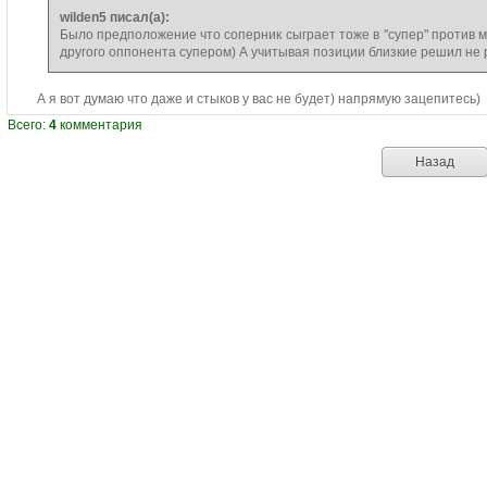
wilden5 писал(а):
Было предположение что соперник сыграет тоже в "супер" против м
другого оппонента супером) А учитывая позиции близкие решил не р
А я вот думаю что даже и стыков у вас не будет) напрямую зацепитесь)
Всего:
4
комментария
Назад