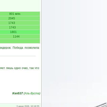
801 млн.
2045
1743
1743
1801
1144
лидеров. Победа позволила
яет лишь одно очко, так что
Ken537
(
Аль-Вуста
)
3 июня 2026, 10:18:55