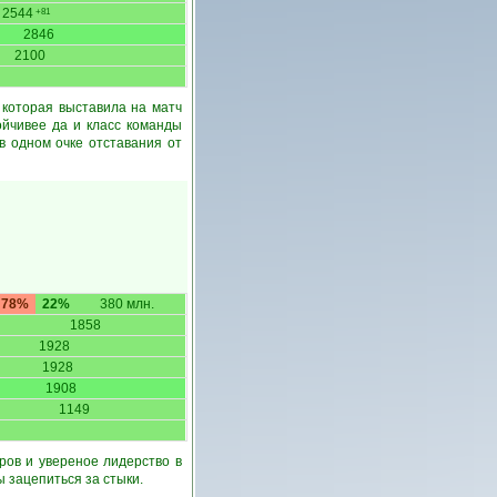
2544
+81
2846
2100
 которая выставила на матч
ойчивее да и класс команды
 в одном очке отставания от
78%
22%
380 млн.
1858
1928
1928
1908
1149
ров и увереное лидерство в
 зацепиться за стыки.