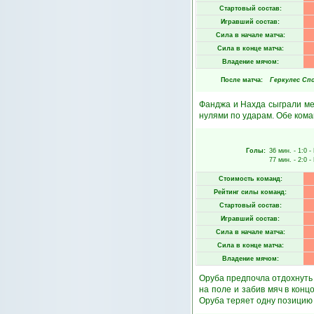
Стартовый состав:
Игравший состав:
Сила в начале матча:
Сила в конце матча:
Владение мячом:
После матча:
Геркулес Сп
Фанджа и Нахда сыграли ме
нулями по ударам. Обе кома
Голы:
36 мин.
- 1:0 -
77 мин.
- 2:0 -
Стоимость команд:
Рейтинг силы команд:
Стартовый состав:
Игравший состав:
Сила в начале матча:
Сила в конце матча:
Владение мячом:
Оруба предпочла отдохнуть 
на поле и забив мяч в кон
Оруба теряет одну позицию 