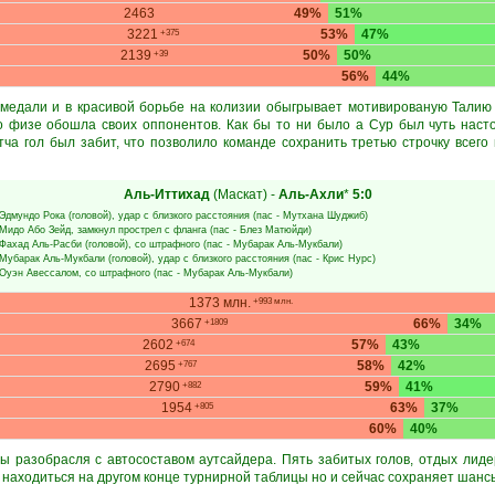
2463
49%
51%
3221
53%
47%
+375
2139
50%
50%
+39
56%
44%
медали и в красивой борьбе на колизии обыгрывает мотивированую Талию
о физе обошла своих оппонентов. Как бы то ни было а Сур был чуть наст
тча гол был забит, что позволило команде сохранить третью строчку всего
Аль-Иттихад
(Маскат)
-
Аль-Ахли
*
5:0
Эдмундо Рока
(головой), удар с близкого расстояния (пас -
Мутхана Шуджиб
)
Мидо Або Зейд
, замкнул прострел с фланга (пас -
Блез Матюйди
)
Фахад Аль-Расби
(головой), со штрафного (пас -
Мубарак Аль-Мукбали
)
Мубарак Аль-Мукбали
(головой), удар с близкого расстояния (пас -
Крис Нурс
)
Оуэн Авессалом
, со штрафного (пас -
Мубарак Аль-Мукбали
)
1373 млн.
+993 млн.
3667
66%
34%
+1809
2602
57%
43%
+674
2695
58%
42%
+767
2790
59%
41%
+882
1954
63%
37%
+805
60%
40%
ы разобрасля с автосоставом аутсайдера. Пять забитых голов, отдых лиде
 находиться на другом конце турнирной таблицы но и сейчас сохраняет шансы