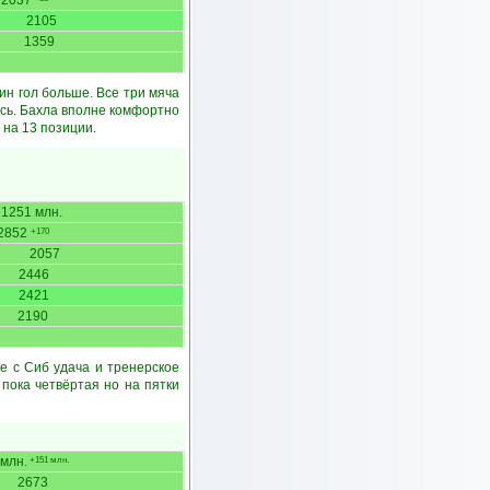
2037
2105
1359
дин гол больше. Все три мяча
ись. Бахла вполне комфортно
 на 13 позиции.
1251 млн.
2852
+170
2057
2446
2421
2190
е с Сиб удача и тренерское
 пока четвёртая но на пятки
млн.
+151 млн.
2673