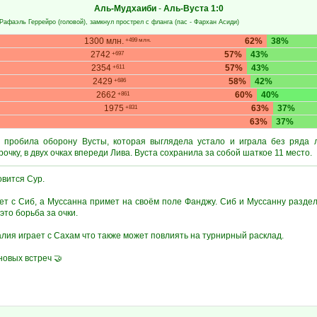
Аль-Мудхаиби
-
Аль-Вуста
1:0
Рафаэль Геррейро
(головой), замкнул прострел с фланга (пас -
Фархан Асиди
)
1300 млн.
62%
38%
+499 млн.
2742
57%
43%
+697
2354
57%
43%
+611
2429
58%
42%
+686
2662
60%
40%
+861
1975
63%
37%
+831
63%
37%
 пробила оборону Вусты, которая выглядела устало и играла без ряда 
очку, в двух очках впереди Лива. Вуста сохранила за собой шаткое 11 место.
вится Сур.
ет с Сиб, а Муссанна примет на своём поле Фанджу. Сиб и Муссанну раздел
это борьба за очки.
лия играет с Сахам что также может повлиять на турнирный расклад.
новых встреч 🤝