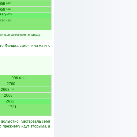
659
+412
659
+412
569
+353
679
+250
ре было наблюдать за этим))"
то Фанджа закончила матч с
996 млн.
2760
2668
+52
2668
2632
1721
 вольготно чувствовала себя
о прежнему идут вторыми, а