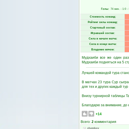
Голы:
74 мин.
- 1:0 -
Стоимость команд:
Рейтинг силы команд:
Стартовый состав:
Игравший состав:
Сила в начале матча:
Сила в конце матча:
Владение мячом:
Мудхаиби все же один раз
Мудхаиби подняться на 5 стр
Лучшей командой тура стано
В матчах 23 тура Сур сыгра
для тех и других каждый тур 
Внизу турнирной таблицы Та
Благодарю за внимание, до 
+14
Всего:
2
комментария
chemboy