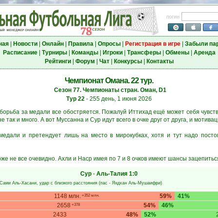
логин
ная
|
Новости
|
Онлайн
|
Правила
|
Опросы
|
Регистрация в игре
|
Забыли па
Расписание
|
Турниры
|
Команды
|
Игроки
|
Трансферы
|
Обмены
|
Аренда
Рейтинги
|
Форум
|
Чат
|
Конкурсы
|
Контакты
Чемпионат Омана. 22 тур.
Сезон 77. Чемпионаты стран. Оман, D1
Тур 22
- 255 день, 1 июня 2026
 борьба за медали все обостряется. Пожалуй Иттихад ещё может себя чувств
так и много. А вот Муссанна и Сур идут всего в очке друг от друга, и мотиваци
медали и претендует лишь на место в мирокубках, хотя и тут надо посто
же не все очевидно. Ахли и Наср имея по 7 и 8 очков имеют шансы зацепиться
Сур
-
Аль-Талия
1:0
Сами Аль-Хасани
, удар с близкого расстояния (пас -
Якдхан Аль-Мушаифри
)
1148 млн.
59%
41%
+352 млн.
2658
54%
46%
+378
2433
48%
52%