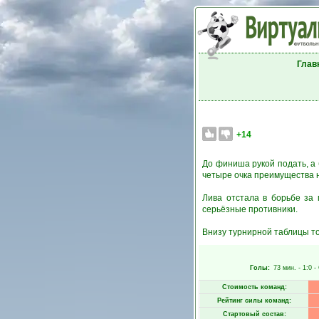
Глав
+14
До финиша рукой подать, а
четыре очка преимущества не 
Лива отстала в борьбе за 
серьёзные противники.
Внизу турнирной таблицы то
Голы:
73 мин.
- 1:0 -
Стоимость команд:
Рейтинг силы команд:
Стартовый состав: