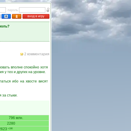
пароль
вход в игру
роль?
2 комментария
овать вполне спокойно хотя
я у тех и других на уровне.
паться ибо на хвосте висят
 за стыки.
796 млн.
2280
2623
+190