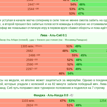
1949
49%
51%
2447
54%
46%
+342
1544
53%
47%
+185
53%
47%
и уступая в начале матча сопернику в силе тем не менее смогла забить на о
, а второй прошел без забитых голов хотя команды в обороне не отсиживал
Дофар же показывал отличную игру в первом круге сбавил обороты и пока идёт
Лива
-
Аль-Сиб
0:1
Захир Аль-Агбари
(головой), удар с близкого расстояния (пас -
Мохаммед Рамадхан
)
1305 млн.
51%
49%
+54 млн.
2682
48%
52%
2486
55%
45%
+429
2599
52%
48%
+153
2590
52%
48%
+169
2297
51%
49%
+107
46%
54%
сы на медали, но вполне может зацепиться за мирокубки. Однако в поединк
ей, которые угадали с колизией и на 82 минуте забили победный мяч. Лива
манд. Сиб чуть поправил свое турнирное положение и поднялся на 7 строчку.
Фанджа
-
Аль-Нахда
0:0
1103 млн.
47%
53%
1254 
2824
51%
49%
+151