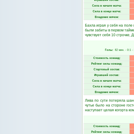
Игравший состав:
Сила в начале матча:
Сила в конце матча:
Владение мячом:
Бахла играя у себя на поле 
были забиты в первом тайме
чувствует себя 10 строчке, 
Голы:
82 мин.
- 0:1 -
Стоимость команд:
Рейтинг силы команд:
Стартовый состав:
Игравший состав:
Сила в начале матча:
Сила в конце матча:
Владение мячом:
Лива по сути потеряла шан
чутье было на стороне гост
наступает целая когорта ко
Стоимость команд:
Рейтинг силы команд: