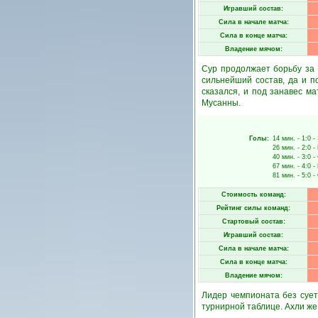
Игравший состав:
Сила в начале матча:
Сила в конце матча:
Владение мячом:
Сур продолжает борьбу за 
сильнейший состав, да и п
сказался, и под занавес ма
Мусанны.
Голы:
14 мин.
- 1:0 -
26 мин.
- 2:0 -
40 мин.
- 3:0 -
67 мин.
- 4:0 -
81 мин.
- 5:0 -
Стоимость команд:
Рейтинг силы команд:
Стартовый состав:
Игравший состав:
Сила в начале матча:
Сила в конце матча:
Владение мячом:
Лидер чемпионата без сует
турнирной таблице. Ахли же