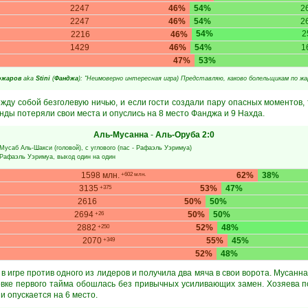
2247
46%
54%
2
2247
46%
54%
2
54%
2
2216
46%
1429
46%
54%
1
47%
53%
ожаров
aka
Stini
(
Фанджа
): "Неимоверно интересная игра) Представляю, каково болельщикам по жа
жду собой безголевую ничью, и если гости создали пару опасных моментов, 
нды потеряли свои места и опуслись на 8 место Фанджа и 9 Нахда.
Аль-Мусанна
-
Аль-Оруба
2:0
Мусаб Аль-Шакси
(головой), с углового (пас -
Рафаэль Уэримуа
)
Рафаэль Уэримуа
, выход один на один
1598 млн.
62%
38%
+602 млн.
3135
53%
47%
+375
2616
50%
50%
2694
50%
50%
+26
2882
52%
48%
+250
2070
55%
45%
+349
52%
48%
в игре против одного из лидеров и получила два мяча в свои ворота. Мусанна
цовке первого тайма обошлась без привычных усиливающих замен. Хозяева п
и опускается на 6 место.