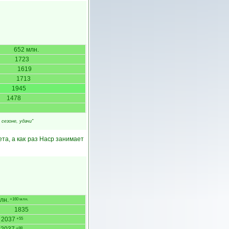
652 млн.
1723
1619
1713
1945
1478
сезоне, удачи"
та, а как раз Наср занимает
лн.
+160 млн.
1835
2037
+55
+88