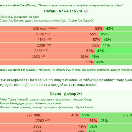
резин
aka
davidber
(
Сахам
): "Приветствую соперника, это будет интересный матч, удачи"
Сахам
-
Аль-Наср
2:0
Али Муса
, выход один на один
Салах Аль-Кахали
, удар с близкого расстояния (пас -
Салем Аль Куртуби
)
908 млн.
58%
42%
+256 млн.
2136
55%
45%
+413
2139
57%
43%
+520
2209
56%
44%
+496
2235
53%
47%
+290
1509
51%
49%
+31
53%
47%
резин
aka
davidber
(
Сахам
): "Неужели, не прошло и 22 туров, мы смогли одержать первую победу в 
че обыгрывает Наср забив по мячу в каждом из таймов и покидает зону выле
же, здесь все ещё не решено и каждый матч команд важен.
Бахла
-
Дофар
2:1
Рубен Тапиа
(головой), замкнул прострел с фланга (пас -
Алсадиг Сеид
)
Амиран Каландадзе
, удар с близкого расстояния
Микчен Таманг
(головой), замкнул прострел с фланга (пас -
Рубен Тапиа
)
777 млн.
45%
55%
937 м
2263
55%
45%
+428
1982
49%
51%