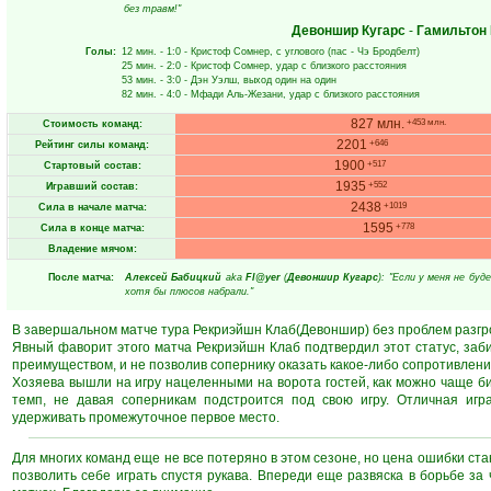
без травм!"
Девоншир Кугарс
-
Гамильтон
Голы:
12 мин.
- 1:0 -
Кристоф Сомнер
, с углового (пас -
Чэ Бродбелт
)
25 мин.
- 2:0 -
Кристоф Сомнер
, удар с близкого расстояния
53 мин.
- 3:0 -
Дэн Уэлш
, выход один на один
82 мин.
- 4:0 -
Мфади Аль-Жезани
, удар с близкого расстояния
827 млн.
+453 млн.
Стоимость команд:
2201
+646
Рейтинг силы команд:
1900
+517
Стартовый состав:
1935
+552
Игравший состав:
2438
+1019
Сила в начале матча:
1595
+778
Сила в конце матча:
Владение мячом:
После матча:
Алексей Бабицкий
aka
Fl@yer
(
Девоншир Кугарс
): "Если у меня не бу
хотя бы плюсов набрали."
В завершальном матче тура Рекриэйшн Клаб(Девоншир) без проблем разг
Явный фаворит этого матча Рекриэйшн Клаб подтвердил этот статус, заби
преимуществом, и не позволив сопернику оказать какое-либо сопротивлени
Хозяева вышли на игру нацеленными на ворота гостей, как можно чаще б
темп, не давая соперникам подстроится под свою игру. Отличная игр
удерживать промежуточное первое место.
Для многих команд еще не все потеряно в этом сезоне, но цена ошибки ста
позволить себе играть спустя рукава. Впереди еще развяска в борьбе за