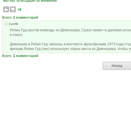
матчах. Благодарю за внимание.
+8
Всего:
1
комментарий
Cavs92
Робин Гуд против команды из Девоншира. Сразу какая-то далекая ассоц
в поиск:
Девоншир и Робин Гуд связаны в контексте мультфильма 1973 года студ
фильма Робин Гуд (лис) использует образ аиста из Девоншира, чтобы уч
Всего:
1
комментарий
Назад