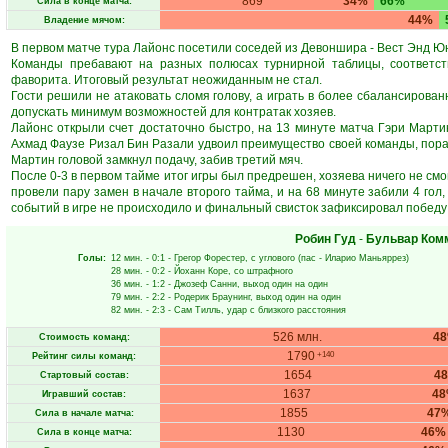
869
34%
66%
Сила в конце матча:
44%
Владение мячом:
В первом матче тура Лайонс посетили соседей из Девоншира - Вест Энд Ю
Команды пребавают на разных полюсах турнирной таблицы, соответств
фаворита. Итоговый результат неожиданным не стал.
Гости решили не атаковать сломя голову, а играть в более сбалансирован
допускать минимум возможностей для контратак хозяев.
Лайонс открыли счет достаточно быстро, на 13 минуте матча Гэри Март
Ахмад Фаузе Ризал Бин Разали удвоил преимущество своей команды, порази
Мартин головой замкнул подачу, забив третий мяч.
После 0-3 в первом тайме итог игры был предрешен, хозяева ничего не смо
провели пару замен в начале второго тайма, и на 68 минуте забили 4 гол
событий в игре не происходило и финальный свисток зафиксировал победу 
Робин Гуд
-
Бульвар Ком
Голы:
12 мин.
- 0:1 -
Грегор Форестер
, с углового (пас -
Иларио Маньяррез
)
28 мин.
- 0:2 -
Йоханн Коре
, со штрафного
36 мин.
- 1:2 -
Джозеф Санни
, выход один на один
79 мин.
- 2:2 -
Родерик Браунинг
, выход один на один
82 мин.
- 2:3 -
Сам Тилль
, удар с близкого расстояния
526 млн.
4
Стоимость команд:
1790
+140
Рейтинг силы команд:
1654
4
Стартовый состав:
1637
4
Игравший состав:
1855
47
Сила в начале матча:
1130
46%
Сила в конце матча: