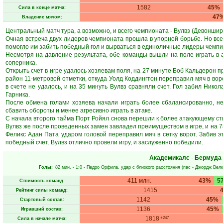
1582
45%
Сила в конце матча:
47
Владение мячом:
Центральный матч тура, а возможно, и всего чемпионата - Вулвз (Девоншир)
Очная встреча двух лидеров чемпионата прошла в упорной борьбе. Но все-
помогло им забить победный гол и вырваться в единоличные лидеры чемпи
Несмотря на давление результата, обе команды вышли на поле играть в 
соперника.
Открыть счет в игре удалось хозяевам поля, на 27 минуте Боб Кальдерон 
район 11-метровой отметки, откуда Уолд Коддингтон переправил мяч в во
в счете не удалось, и на 35 минуть Вулвз сравняли счет. Гол забил Нико
Гарника.
После обмена голами хозяева начали играть более сбалансированно, не 
сбавить обороты и менее агресивно играть в атаке.
С начала второго тайма Порт Ройял снова перешли к более атакующему сти
Вулвз же после проведенных замен завладел преимуществом в игре, и на 7
Феликс Адан Пата ударом головой переправил мяч в сетку ворот. Забив э
победный счет. Вулвз отлично провели игру, и заслуженно победили.
Академикалс
-
Бермуда 
Голы:
82 мин.
- 1:0 -
Педро Орфила
, удар с близкого расстояния (пас -
Джордж Вел
411 млн.
43%
5
Стоимость команд:
1415
Рейтинг силы команд:
1142
45%
Стартовый состав:
1136
45%
Игравший состав:
1818
+247
Сила в начале матча: