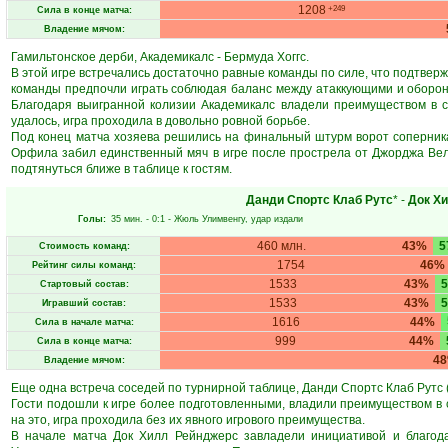
1208
+249
Сила в конце матча:
Владение мячом:
Гамильтонское дерби, Академикалс - Бермуда Хоггс.
В этой игре встречались достаточно равные команды по силе, что подтверж
команды предпочли играть соблюдая баланс между атаккующими и оборон
Благодаря выигранной колизии Академикалс владели преимуществом в си
удалось, игра проходила в довольно ровной борьбе.
Под конец матча хозяева решились на финальный штурм ворот соперника
Орфила забил единственный мяч в игре после прострела от Джорджа Вел
подтянуться ближе в таблице к гостям.
Данди Спортс Клаб Рутс
* -
Док Х
Голы:
35 мин.
- 0:1 -
Жюль Улимвенгу
, удар издали
460 млн.
43%
5
Стоимость команд:
1754
46%
Рейтинг силы команд:
1533
43%
Стартовый состав:
1533
43%
Игравший состав:
1616
44%
Сила в начале матча:
999
44%
Сила в конце матча:
4
Владение мячом:
Еще одна встреча соседей по турнирной таблице, Данди Спортс Клаб Рутс 
Гости подошли к игре более подготовленными, владили преимуществом в 
на это, игра проходила без их явного игрового преимущества.
В начале матча Док Хилл Рейнджерс завладели инициативой и благод