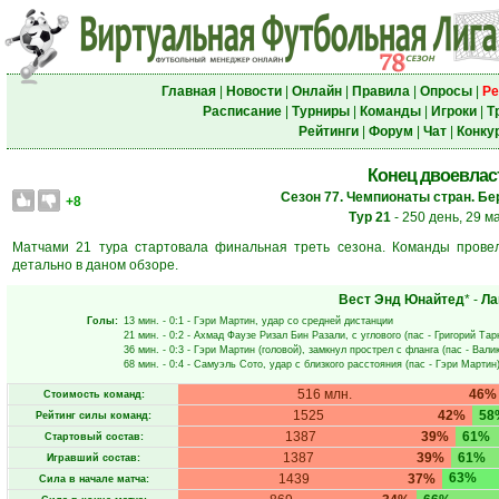
Главная
|
Новости
|
Онлайн
|
Правила
|
Опросы
|
Ре
Расписание
|
Турниры
|
Команды
|
Игроки
|
Т
Рейтинги
|
Форум
|
Чат
|
Конку
Конец двоевлас
Сезон 77. Чемпионаты стран. Бе
+8
Тур 21
- 250 день, 29 м
Матчами 21 тура стартовала финальная треть сезона. Команды прове
детально в даном обзоре.
Вест Энд Юнайтед
* -
Ла
Голы:
13 мин.
- 0:1 -
Гэри Мартин
, удар со средней дистанции
21 мин.
- 0:2 -
Ахмад Фаузе Ризал Бин Разали
, с углового (пас -
Григорий Тар
36 мин.
- 0:3 -
Гэри Мартин
(головой), замкнул прострел с фланга (пас -
Валик
68 мин.
- 0:4 -
Самуэль Сото
, удар с близкого расстояния (пас -
Гэри Мартин
516 млн.
46%
Стоимость команд:
1525
42%
58
Рейтинг силы команд:
1387
39%
61%
Стартовый состав:
1387
39%
61%
Игравший состав:
63%
1439
37%
Сила в начале матча: