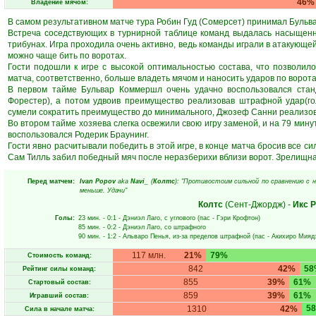
46%
Владение мячом:
В самом результативном матче тура Робин Гуд (Сомерсет) принимал Буль
Встреча соседствующих в турнирной таблице команд выдалась насыщенн
трибунах. Игра проходила очень активно, ведь команды играли в атакующе
можно чаще бить по воротах.
Гости подошли к игре с высокой оптимальностью состава, что позволил
матча, соответственно, больше владеть мячом и наносить ударов по ворота
В первом тайме Бульвар Коммершл очень удачно воспользовался станд
Форестер), а потом удвоив преимущество реализовав штрафной удар(го
сумели сократить преимущество до минимального, Джозеф Санни реализов
Во втором тайме хозяева слегка освежили свою игру заменой, и на 79 мину
воспользовался Родерик Браунинг.
Гости явно расчитывали победить в этой игре, в конце матча бросив все сил
Сам Тилль забил победный мяч после неразберихи вблизи ворот. Зрелищная
Перед матчем:
Ivan Popov
aka
Navi_
(
Колтс
): "Противостоим сильной по сравнению с 
меньше. Удачи"
Колтс
(Сент-Джордж)
-
Икс 
Голы:
23 мин.
- 0:1 -
Дэниэл Лаго
, с углового (пас -
Гэри Крофтон
)
85 мин.
- 0:2 -
Дэниэл Лаго
, со штрафного
90 мин.
- 1:2 -
Альваро Пенья
, из-за пределов штрафной (пас -
Акихиро Мияд
117 млн.
21%
79%
Стоимость команд:
842
42%
58
Рейтинг силы команд:
855
39%
61%
Стартовый состав:
859
39%
61%
Игравший состав:
5
1310
42%
Сила в начале матча: