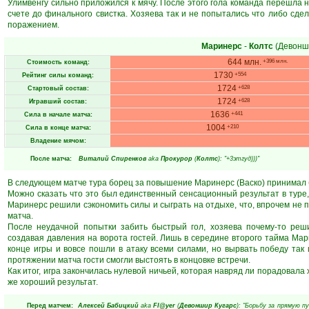
Улимвенгу сильно приложился к мячу. После этого гола команда перешла 
счете до финального свистка. Хозяева так и не попытались что либо сде
поражением.
Маринерс
-
Колтс
(Девонш
644 млн.
+396 млн.
Стоимость команд:
1730
+554
Рейтинг силы команд:
1724
+628
Стартовый состав:
1724
+628
Игравший состав:
1636
+441
Сила в начале матча:
1004
+210
Сила в конце матча:
Владение мячом:
После матча:
Виталий Спиренков
aka
Прокурор
(
Колтс
): "+3этгуд)))"
В следующем матче тура борец за повышение Маринерс (Васко) принимал 
Можно сказать что это был единственный сенсационный результат в туре,
Маринерс решили сэкономить силы и сыграть на отдыхе, что, впрочем не
матча.
После неудачной попытки забить быстрый гол, хозяева почему-то реш
создавая давления на ворота гостей. Лишь в середине второго тайма Мар
конце игры и вовсе пошли в атаку всеми силами, но вырвать победу так 
протяжении матча гости смогли выстоять в концовке встречи.
Как итог, игра закончилась нулевой ничьей, которая навряд ли порадовала 
же хороший результат.
Перед матчем:
Алексей Бабицкий
aka
Fl@yer
(
Девоншир Кугарс
): "Борьбу за прямую 