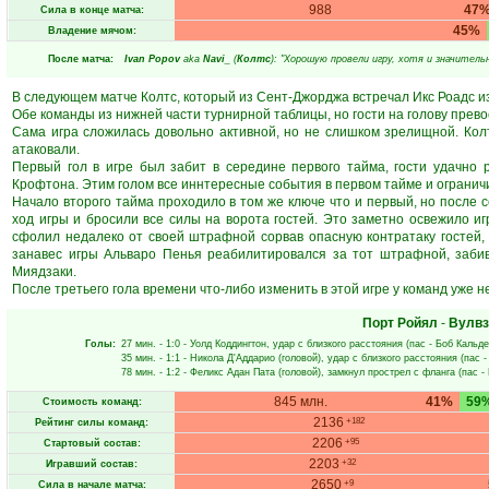
988
47
Сила в конце матча:
45%
Владение мячом:
После матча:
Ivan Popov
aka
Navi_
(
Колтс
): "Хорошую провели игру, хотя и значитель
В следующем матче Колтс, который из Сент-Джорджа встречал Икс Роадс и
Обе команды из нижней части турнирной таблицы, но гости на голову прев
Сама игра сложилась довольно активной, но не слишком зрелищной. Кол
атаковали.
Первый гол в игре был забит в середине первого тайма, гости удачно 
Крофтона. Этим голом все иннтересные события в первом тайме и огранич
Начало второго тайма проходило в том же ключе что и первый, но после 
ход игры и бросили все силы на ворота гостей. Это заметно освежило иг
сфолил недалеко от своей штрафной сорвав опасную контратаку гостей, 
занавес игры Альваро Пенья реабилитировался за тот штрафной, забив
Миядзаки.
После третьего гола времени что-либо изменить в этой игре у команд уже не 
Порт Ройял
-
Вулвз
Голы:
27 мин.
- 1:0 -
Уолд Коддингтон
, удар с близкого расстояния (пас -
Боб Кальд
35 мин.
- 1:1 -
Никола Д'Аддарио
(головой), удар с близкого расстояния (пас 
78 мин.
- 1:2 -
Феликс Адан Пата
(головой), замкнул прострел с фланга (пас -
845 млн.
41%
59
Стоимость команд:
2136
+182
Рейтинг силы команд:
2206
+95
Стартовый состав:
2203
+32
Игравший состав:
2650
+9
Сила в начале матча: