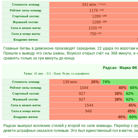
341 млн.
+7 млн.
Стоимость команд:
1176
+141
Рейтинг силы команд:
1289
+269
Стартовый состав:
1289
+269
Игравший состав:
1220
+69
Сила в начале матча:
750
+54
Сила в конце матча:
Владение мячом:
Главные битвы в дивизионе производят середняки, 22 удара по воротам на
Пришли к выводу что силы равны, Воуксол открыл счёт на 36й минуте, и 
сравнять только за три минуты до конца
Радсан
-
Марка ФК
Голы:
41 мин.
- 0:1 -
Лукас Ясим
, со штрафного
139 млн.
26%
74%
Стоимость команд:
1044
40%
60%
Рейтинг силы команд:
927
38%
62%
Стартовый состав:
927
38%
62%
Игравший состав:
1544
45%
Сила в начале матча:
949
45%
Сила в конце матча:
40%
60%
Владение мячом:
Радсан выиграл коллизию стилей у второй по силе команды. Перебор с гр
девяти штрафных оказался голевым. Это был единственный гол в матче, з