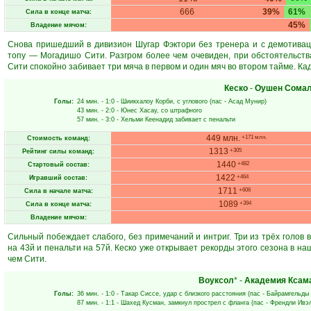
666
39%
61%
Сила в конце матча:
45%
Владение мячом:
Снова пришедший в дивизион Шугар Фэктори без тренера и с демотива
топу — Могадишо Сити. Разгром более чем очевиден, при обстоятельств
Сити спокойно забивает три мяча в первом и один мяч во втором тайме. Ка
Кеско
-
Оушен Сома
Голы:
24 мин.
- 1:0 -
Шиикхалоу Корби
, с углового (пас -
Асад Мунир
)
43 мин.
- 2:0 -
Юнес Хасау
, со штрафного
57 мин.
- 3:0 -
Хельми Кеенадид
забивает с пенальти
449 млн.
+171 млн.
Стоимость команд:
1313
+305
Рейтинг силы команд:
1440
+482
Стартовый состав:
1422
+464
Игравший состав:
1711
+606
Сила в начале матча:
1089
+394
Сила в конце матча:
Владение мячом:
Сильный побеждает слабого, без примечаний и интриг. Три из трёх голов 
на 43й и пенальти на 57й. Кеско уже открывает рекорды этого сезона в н
чем Сити.
Воуксол
* -
Академия Ксам
Голы:
36 мин.
- 1:0 -
Такар Сиссе
, удар с близкого расстояния (пас -
Байрамгельды
87 мин.
- 1:1 -
Шахед Кусман
, замкнул прострел с фланга (пас -
Френдли Ивэ