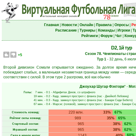
Главная
|
Новости
|
Онлайн
|
Правила
|
Опросы
|
Ре
Расписание
|
Турниры
|
Команды
|
Игроки
|
Т
Рейтинги
|
Форум
|
Чат
|
Конку
D2, 1й тур
Сезон 78. Чемпионаты стран
+5
Тур 1
- 32 день, 6 июл
Второй дивизион Сомали открывается ожиданно. За долгое время ниче
побеждают слабых, а маленькая незаметная граница между ними — середн
соответствии с силой. В этом туре 2 разгрома, всё как обычно
Джоухар Шугар Фэктори
* -
Мог
Голы:
7 мин.
- 0:1 -
Абдифитах Деков
, со штрафного
19 мин.
- 0:2 -
Каду
, замкнул прострел с фланга (пас -
Джейкоб Лебовиц
)
41 мин.
- 0:3 -
Каду
, замкнул прострел с фланга (пас -
Бакари Сиди Бебето
)
67 мин.
- 0:4 -
Марсис
(головой), замкнул прострел с фланга (пас -
Бакари Си
220 млн.
33%
67%
Стоимость команд:
989
35%
65%
Рейтинг силы команд:
965
38%
62%
Стартовый состав:
965
38%
62%
Игравший состав:
60%
1143
40%
Сила в начале матча: