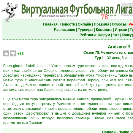
Главная
|
Новости
|
Онлайн
|
Правила
|
Опросы
|
Ре
Расписание
|
Турниры
|
Команды
|
Игроки
|
Т
Рейтинги
|
Форум
|
Чат
|
Конку
Andiamo!!!
Сезон 78. Чемпионаты стран
+18
Тур 1
- 32 день, 6 июл
Buon giorno, fratelli italiani!!! Уже в первом туре нового сезона нас жд
принимал стабильную Специю, одержав уверенную победу, во многом бл
довольно неожиданно переиграла обладателя кубка Фиорентину, также в
матче тура с классическим счётом переиграл Верону, при чём все пят
Аталанта добилась единственной гостевой победы тура, увезя три очка
минимально переиграл Лацио, поднявшись на пятую строчку.
Ещё три матча тура завершились вничью. Кавезе, прошедший Серию В все
переходную пятую строчку у Удинезе и став единственным счастливчи
стартовал с выездной ничьей с прошлогодним победителем второго дивизи
один сезон, дебютировал в вышке с домашней нулевой ничьей с по
возглавившим лишь вторую половину таблицы. Также без голов за
прагматичным Эмполи.
Наполи
-
Лацио
1