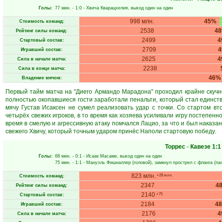
Голы:
77 мин.
- 1:0 -
Хвича Кварацхелия
, выход один на один
998 млн.
45%
Стоимость команд:
2538
4
Рейтинг силы команд:
2499
4
Стартовый состав:
2709
Игравший состав:
2625
4
Сила в начале матча:
2238
Сила в конце матча:
46%
Владение мячом:
Первый тайм матча на "Диего Армандо Марадона" проходил крайне скучно
полностью окопавшиеся гости заработали пенальти, который стал единст
мячу Густав Исаксен не сумел реализовать удар с точки. Со стартом в
четырёх свежих игроков, в то время как хозяева усиливали игру постепенн
время в смелую и агрессивную атаку помчался Лацио, за что и был наказа
свежего Хвичу, который точным ударом принёс Наполи стартовую победу.
Торрес
-
Кавезе
1:1
Голы:
68 мин.
- 0:1 -
Исаак Масаме
, выход один на один
75 мин.
- 1:1 -
Мануэль Фишналлер
(головой), замкнул прострел с фланга (па
823 млн.
+28 млн.
Стоимость команд:
2347
4
Рейтинг силы команд:
2140
+75
Стартовый состав:
2184
4
Игравший состав:
2176
4
Сила в начале матча: