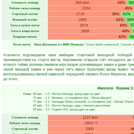
884 млн.
42%
58
Стоимость команд:
2334
45%
Рейтинг силы команд:
1719
39%
61%
Стартовый состав:
1988
41%
59
Игравший состав:
5
2074
43%
Сила в начале матча:
1808
44%
Сила в конце матча:
42%
5
Владение мячом:
После матча:
Паша Шестаков
aka
МИФ
(
Ливорно
): "Сезон будет непростой. Спасибо з
Аталанта подтвердила свои амбиции стартовой выездной победой
преимуществом на старте матча, бергамаски открыли счёт незадолго до
второго тайма хозяева оживили игру рядом усиливающих замен и даже суме
своей чередой замен и уже через пять минут Бухалакис вновь вывел "н
воспользовавшись мягкой навесной передачей свежего Розен Маринов, выш
до этого.
Имолезе
-
Верона
3:
Голы:
66 мин.
- 1:0 -
Маттео Капоцци
, выход один на один
70 мин.
- 1:1 -
Витинью
, со штрафного (пас -
Милан Джурич
)
77 мин.
- 2:1 -
Алеандро Манес
(головой), со штрафного (пас -
Матиас Рокки
)
92 мин.
- 3:1 -
Маттео Капоцци
, удар с близкого расстояния
95 мин.
- 3:2 -
Родриго Рей
, выход один на один
1137 млн.
Стоимость команд:
2904
+43
Рейтинг силы команд:
2905
4
Стартовый состав: