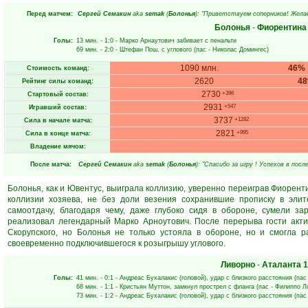
Перед матчем:
Сергей Семакин
aka
semak
(
Болонья
): "Приветствуем соперников! Желае
Болонья
-
Фиорентина
Голы:
13 мин.
- 1:0 -
Марко Арнаутович
забивает с пенальти
69 мин.
- 2:0 -
Штефан Пош
, с углового (пас -
Николас Домингес
)
1090 млн.
46%
Стоимость команд:
2620
4
Рейтинг силы команд:
2730
+396
Стартовый состав:
2931
+547
Игравший состав:
3737
+1282
Сила в начале матча:
2821
+995
Сила в конце матча:
Владение мячом:
После матча:
Сергей Семакин
aka
semak
(
Болонья
): "Спасибо за игру ! Успехов в пос
Болонья, как и Ювентус, выиграла коллизию, уверенно переиграв Фиоренти
коллизии хозяева, не без доли везения сохранившие прописку в элит
самоотдачу, благодаря чему, даже глубоко сидя в обороне, сумели за
реализовал легендарный Марко Арноутович. После перерыва гости акти
Скорупского, но Болонья не только устояла в обороне, но и смогла 
своевременно подключившегося к розыгрышу углового.
Ливорно
-
Аталанта
1
Голы:
41 мин.
- 0:1 -
Андреас Бухалакис
(головой), удар с близкого расстояния (пас
68 мин.
- 1:1 -
Кристьян Муттон
, замкнул прострел с фланга (пас -
Филиппо Л
73 мин.
- 1:2 -
Андреас Бухалакис
(головой), удар с близкого расстояния (пас