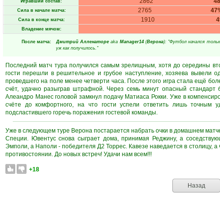
2862
4
Игравший состав:
2765
47
Сила в начале матча:
1910
Сила в конце матча:
Владение мячом:
После матча:
Дмитрий Алленаторе
aka
Manager14
(
Верона
): "Футбол начался толь
уж как получилось."
Последний матч тура получился самым зрелищным, хотя до середины вто
гости перешли в решительное и грубое наступление, хозяева вывели о
проведшего на поле менее четверти часа. После этого игра стала ещё боле
счёт, удачно разыграв штрафной. Через семь минут опасный стандарт 
Алеандро Манес головой замкнул подачу Матиаса Рокки. Уже в компенсир
счёте до комфортного, на что гости успели ответить лишь точным
подсластившего горечь поражения гостевой команды.
Уже в следующем туре Верона постарается набрать очки в домашнем матче 
Специи. Ювентус снова сыграет дома, принимая Реджину, а соседству
Эмполи, а Наполи - победителя Д2 Торрес. Кавезе наведается в столицу, 
противостоянии. До новых встреч! Удачи нам всем!!!
+18
Назад