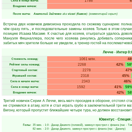
1786
Сила в конце матча:
Владение мячом:
После матча:
Анатолий Зайченко
aka
vizavi
(
Кавезе
): (комментарий скрыт)
Встреча двух новичков дивизиона проходила по схожему сценарию: полная
чём сразу пять , и последовательные замены хозяев. Только в этом случа
позицию Исаака Масаме. К счастью для хозяев, отыграться удалось довол
Мануэля Фишналлера, после чего хозяева ринулись добивать соперника
забитых мяч зрители больше не увидели, а тренер гостей на послематчевой
Лечче
-
Интер
0:
1061 млн.
4
Стоимость команд:
2268
42%
58
Рейтинг силы команд:
2278
47
Стартовый состав:
2318
45%
Игравший состав:
2343
46%
Сила в начале матча:
1592
41%
59
Сила в конце матча:
42%
5
Владение мячом:
Третий новичок Серии А Лечче, весь матч просидев в обороне, отстоял с
не стремился в атаку, хотя и стал играть грубо в заключительной трети м
Вигону, который пропустит ближайшие четыре тура, но должен восстановит
Ювентус
-
Специя
Голы:
35 мин.
- 1:0 -
Данар Джаянто
(головой), замкнул прострел с фланга (пас -
Ти
82 мин.
- 2:0 -
Данар Джаянто
, замкнул прострел с фланга (пас -
Данилу
)