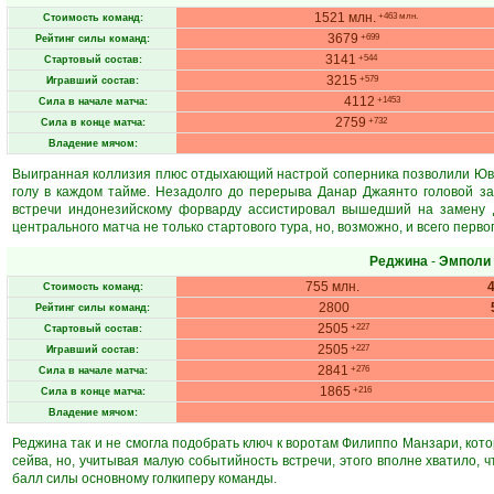
1521 млн.
+463 млн.
Стоимость команд:
3679
+699
Рейтинг силы команд:
3141
+544
Стартовый состав:
3215
+579
Игравший состав:
4112
+1453
Сила в начале матча:
2759
+732
Сила в конце матча:
Владение мячом:
Выигранная коллизия плюс отдыхающий настрой соперника позволили Юве
голу в каждом тайме. Незадолго до перерыва Данар Джаянто головой за
встречи индонезийскому форварду ассистировал вышедший на замену Д
центрального матча не только стартового тура, но, возможно, и всего перво
Реджина
-
Эмполи
755 млн.
Стоимость команд:
2800
Рейтинг силы команд:
2505
+227
Стартовый состав:
2505
+227
Игравший состав:
2841
+276
Сила в начале матча:
1865
+216
Сила в конце матча:
Владение мячом:
Реджина так и не смогла подобрать ключ к воротам Филиппо Манзари, котор
сейва, но, учитывая малую событийность встречи, этого вполне хватило, 
балл силы основному голкиперу команды.