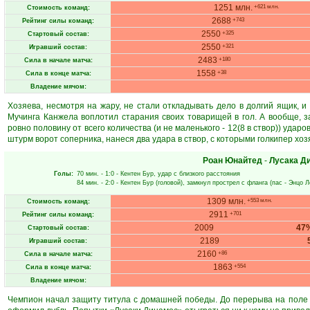
1251 млн.
+621 млн.
Стоимость команд:
2688
+743
Рейтинг силы команд:
2550
+325
Стартовый состав:
2550
+321
Игравший состав:
2483
+180
Сила в начале матча:
1558
+38
Сила в конце матча:
Владение мячом:
Хозяева, несмотря на жару, не стали откладывать дело в долгий ящик, и
Мучинга Канжела воплотил старания своих товарищей в гол. А вообще, за
ровно половину от всего количества (и не маленького - 12(8 в створ)) удар
штурм ворот соперника, нанеся два удара в створ, с которыми голкипер хоз
Роан Юнайтед
-
Лусака Д
Голы:
70 мин.
- 1:0 -
Кентен Бур
, удар с близкого расстояния
84 мин.
- 2:0 -
Кентен Бур
(головой), замкнул прострел с фланга (пас -
Энцо Л
1309 млн.
+553 млн.
Стоимость команд:
2911
+701
Рейтинг силы команд:
2009
47
Стартовый состав:
2189
Игравший состав:
2160
+86
Сила в начале матча:
1863
+554
Сила в конце матча:
Владение мячом:
Чемпион начал защиту титула с домашней победы. До перерыва на поле 