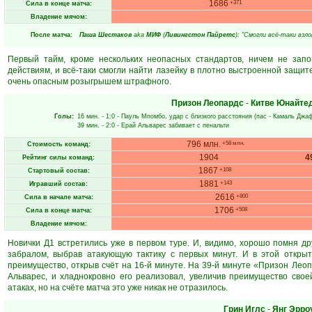
1686
+371
Сила в конце матча:
Владение мячом:
После матча:
Паша Шестаков
aka
МИФ
(
Ливингстон Пайретс
): "Смогли всё-таки вз
Первый тайм, кроме нескольких неопасных стандартов, ничем не зап
действиям, и всё-таки смогли найти лазейку в плотно выстроенной защит
очень опасным розыгрышем штрафного.
Призон Леопардс
-
Китве Юнайте
Голы:
16 мин.
- 1:0 -
Пауль Мпомбо
, удар с близкого расстояния (пас -
Камаль Джа
39 мин.
- 2:0 -
Ерай Альварес
забивает с пенальти
796 млн.
+58 млн.
Стоимость команд:
1904
4
Рейтинг силы команд:
1867
+108
Стартовый состав:
1881
+143
Игравший состав:
2616
+800
Сила в начале матча:
1706
+508
Сила в конце матча:
Владение мячом:
Новички Д1 встретились уже в первом туре. И, видимо, хорошо помня дру
забралом, выбрав атакующую тактику с первых минут. И в этой открыт
преимущество, открыв счёт на 16-й минуте. На 39-й минуте «Призон Леоп
Альварес, и хладнокровно его реализовал, увеличив преимущество сво
атаках, но на счёте матча это уже никак не отразилось.
Грин Иглс
-
Янг Эрро