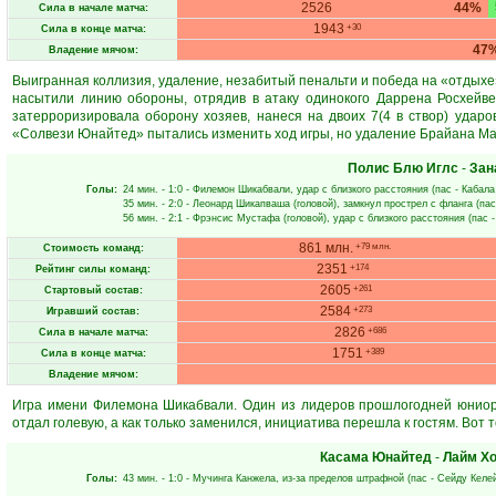
2526
44%
Сила в начале матча:
1943
+30
Сила в конце матча:
47
Владение мячом:
Выигранная коллизия, удаление, незабитый пенальти и победа на «отдыхе
насытили линию обороны, отрядив в атаку одинокого Даррена Росхейв
затерроризировала оборону хозяев, нанеся на двоих 7(4 в створ) ударо
«Солвези Юнайтед» пытались изменить ход игры, но удаление Брайана Ма
Полис Блю Иглс
-
Зан
Голы:
24 мин.
- 1:0 -
Филемон Шикабвали
, удар с близкого расстояния (пас -
Кабала
35 мин.
- 2:0 -
Леонард Шикапваша
(головой), замкнул прострел с фланга (пас
56 мин.
- 2:1 -
Фрэнсис Мустафа
(головой), удар с близкого расстояния (пас 
861 млн.
+79 млн.
Стоимость команд:
2351
+174
Рейтинг силы команд:
2605
+261
Стартовый состав:
2584
+273
Игравший состав:
2826
+686
Сила в начале матча:
1751
+389
Сила в конце матча:
Владение мячом:
Игра имени Филемона Шикабвали. Один из лидеров прошлогодней юниорк
отдал голевую, а как только заменился, инициатива перешла к гостям. Вот т
Касама Юнайтед
-
Лайм Х
Голы:
43 мин.
- 1:0 -
Мучинга Канжела
, из-за пределов штрафной (пас -
Сейду Келе