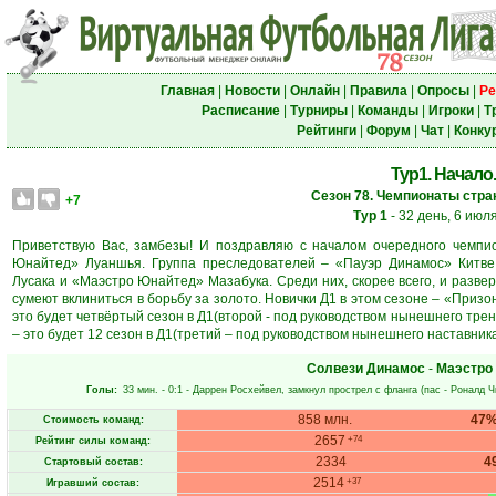
Главная
|
Новости
|
Онлайн
|
Правила
|
Опросы
|
Ре
Расписание
|
Турниры
|
Команды
|
Игроки
|
Т
Рейтинги
|
Форум
|
Чат
|
Конку
Тур1. Начало.
Сезон 78. Чемпионаты стран
+7
Тур 1
- 32 день, 6 июл
Приветствую Вас, замбезы! И поздравляю с началом очередного чемпи
Юнайтед» Луаншья. Группа преследователей – «Пауэр Динамос» Китве
Лусака и «Маэстро Юнайтед» Мазабука. Среди них, скорее всего, и разверн
сумеют вклиниться в борьбу за золото. Новички Д1 в этом сезоне – «Приз
это будет четвёртый сезон в Д1(второй - под руководством нынешнего тре
– это будет 12 сезон в Д1(третий – под руководством нынешнего наставника
Солвези Динамос
-
Маэстро
Голы:
33 мин.
- 0:1 -
Даррен Росхейвел
, замкнул прострел с фланга (пас -
Роналд 
858 млн.
47
Стоимость команд:
2657
+74
Рейтинг силы команд:
2334
4
Стартовый состав:
2514
+37
Игравший состав: