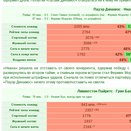
оформил дубль. Попытки «Лусаки Динамос» отыграться ни к чему не привел
Пауэр Динамос
-
Нка
Голы:
63 мин.
- 0:1 -
Синет Гамаге
(головой), со штрафного (пас -
Фермин Моралес
87 мин.
- 0:2 -
Фермин Моралес Юбежа
, со штрафного
1055 млн.
43%
5
Стоимость команд:
2764
47
Рейтинг силы команд:
3076
+424
Стартовый состав:
3086
+179
Игравший состав:
2775
46%
Сила в начале матча:
1792
42%
58
Сила в конце матча:
44%
Владение мячом:
«Нкана» решила не отставать от своего конкурента, одержав победу с
развернулись во втором тайме, а главным героем встречи стал Фермин М
при исполнении штрафных ударов. Сначала он помог отличиться партнёру, 
«Пауэр Динамос» ничего этому противопоставить не смогли.
Ливингстон Пайретс
-
Грин Б
Голы:
76 мин.
- 1:0 -
Хенрик Буи
, выход один на один
943 млн.
+194 млн.
Стоимость команд:
2357
+301
Рейтинг силы команд:
1778
47
Стартовый состав:
1937
Игравший состав:
2164
+7
Сила в начале матча: