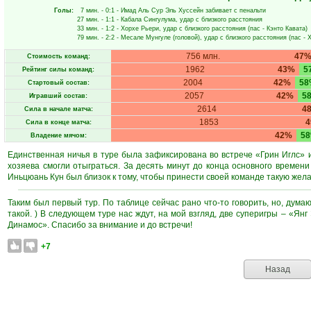
Голы:
7 мин.
- 0:1 -
Имад Аль Сур Эль Хуссейн
забивает с пенальти
27 мин.
- 1:1 -
Кабала Сингулума
, удар с близкого расстояния
33 мин.
- 1:2 -
Хорхе Рьери
, удар с близкого расстояния (пас -
Кэнто Кавата
)
79 мин.
- 2:2 -
Месале Мунгуле
(головой), удар с близкого расстояния (пас -
Х
756 млн.
47
Стоимость команд:
1962
43%
5
Рейтинг силы команд:
2004
42%
58
Стартовый состав:
2057
42%
5
Игравший состав:
2614
4
Сила в начале матча:
1853
Сила в конце матча:
42%
5
Владение мячом:
Единственная ничья в туре была зафиксирована во встрече «Грин Иглс» 
хозяева смогли отыграться. За десять минут до конца основного времени
Иньцюань Кун был близок к тому, чтобы принести своей команде такую жел
Таким был первый тур. По таблице сейчас рано что-то говорить, но, дума
такой. ) В следующем туре нас ждут, на мой взгляд, две суперигры – «Я
Динамос». Спасибо за внимание и до встречи!
+7
Назад