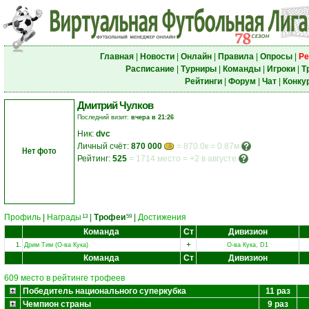
Главная
|
Новости
|
Онлайн
|
Правила
|
Опросы
|
Ре
Расписание
|
Турниры
|
Команды
|
Игроки
|
Т
Рейтинги
|
Форум
|
Чат
|
Конку
Дмитрий Чулков
Последний визит:
вчера в 21:26
Ник:
dvc
Личный счёт:
870 000
= 870.0к = 0.87м
Нет фото
Рейтинг:
525
=
1714 место
=
+2 в августе
Профиль
|
Награды
|
Трофеи
|
Достижения
13
59
Команда
Ст
Дивизион
+
1.
Дрим Тим (О-ва Кука)
О-ва Кука, D1
Команда
Ст
Дивизион
609 место в рейтинге трофеев
Победитель национального суперкубка
11 раз
Чемпион страны
9 раз