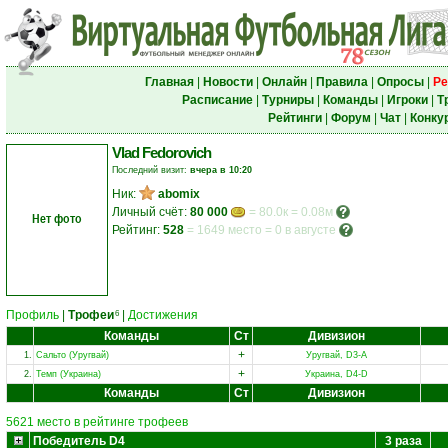
Главная
|
Новости
|
Онлайн
|
Правила
|
Опросы
|
Ре
Расписание
|
Турниры
|
Команды
|
Игроки
|
Т
Рейтинги
|
Форум
|
Чат
|
Конку
Vlad Fedorovich
Последний визит:
вчера в 10:20
Ник:
abomix
Личный счёт:
80 000
= 80.0к = 0.08м
Нет фото
Рейтинг:
528
=
1649 место
=
0 в августе
Профиль
|
Трофеи
|
Достижения
6
Команды
Ст
Дивизион
+
1.
Сальто (Уругвай)
Уругвай, D3-A
+
2.
Темп (Украина)
Украина, D4-D
Команды
Ст
Дивизион
5621 место в рейтинге трофеев
Победитель D4
3 раза