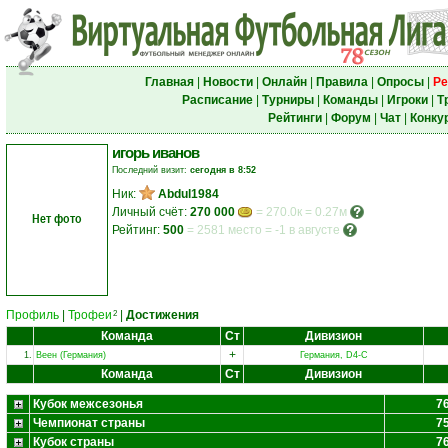
Главная
|
Новости
|
Онлайн
|
Правила
|
Опросы
|
Ре
Расписание
|
Турниры
|
Команды
|
Игроки
|
Т
Рейтинги
|
Форум
|
Чат
|
Конку
игорь иванов
Последний визит:
сегодня в 8:52
Ник:
Abdul1984
Личный счёт:
270 000
= 270.0к = 0.27м
Нет фото
Рейтинг:
500
=
2581 место
=
-1 в августе
Профиль
|
Трофеи
|
Достижения
2
Команда
Ст
Дивизион
+
1.
Веен (Германия)
Германия, D4-C
Команда
Ст
Дивизион
Кубок межсезонья
7
Чемпионат страны
7
Кубок страны
7