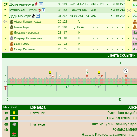
Джим Армебуга
30
189
Км2
Д4
Ат4
П4
414
-
2/1
-
5.4
68
277
CF
↳
Мунир Аль-Отаби
33
183
Д4
Ат4
Ка4
329
-
-
-
5.3
66
213
CF
GK
Фр
Дади Монфре
31
202
Д4
И4
Ат4
Шт4
356
-
-
-
5.1
66
232
CF
-
Ру
GK
Абдул Лензиз Фахад
29
122
Ат
-
-
-
-
-
-
-
-
-
Гийом Тири
28
100
Д
Пк
Ат
-
-
-
-
-
-
-
-
-
Лусиано Феррейра
23
67
И
-
-
-
-
-
-
-
-
Ис
-
Факундо Палавесино
21
68
И
-
-
-
-
-
-
-
-
Хо
-
Иван Гомес
19
52
И
-
-
-
-
-
-
-
-
Ви
-
Оскар Саломон
20
55
И
-
-
-
-
-
-
-
-
Ис
Лента событий:
+1
0
45
Команда
Хрон
Мин
Соб
18
Платенсе
Рики Цзюньхуэй
38
Ричард Дэниель
48
Платенсе
Никабу Тульи
, замкнул про
55
Команда меняе
Науэль Касасола
заменен, на 