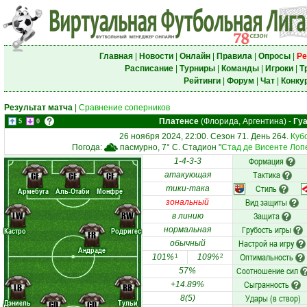
Главная
|
Новости
|
Онлайн
|
Правила
|
Опросы
|
Ре
Расписание
|
Турниры
|
Команды
|
Игроки
|
Т
Рейтинги
|
Форум
|
Чат
|
Конку
Результат матча
|
Сравнение соперников
Платенсе
(Флорида, Аргентина)
-
Гу
5
0
26 ноября 2024, 22:00. Сезон 71. День 264.
Куб
Погода:
пасмурно, 7° C. Стадион "
Стад де Висенте Лоп
Формация
1-4-3-3
Тактика
CF
CF
CF
атакующая
Стиль
тики-така
Армебуга
Аль-Отаби
Монфре
Вид защиты
зональный
LW
RW
Защита
в линию
Грубость игры
нормальная
Кастро
Родригес
FR
Настрой на игру
обычный
Андраде
Оптимальность
101%
109%
1
2
Соотношение сил
57%
Сыгранность
+14.89%
LB
RB
Удары (в створ)
8(5)
Дэниель
Тульи
CD
CD