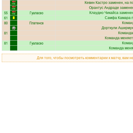
Кевин Кастро
заменен, на п
Орантус Андраде
заменен
55
Гуаласео
Клаудио Чикайса
заменен
61
Самфа Камара
п
80
Платенсе
Коман
Дорткули Аширму
81
Команда
Команда меняет
81
Гуаласео
Коман
Команда меняе
Для того, чтобы посмотреть комментарии к матчу, вам 