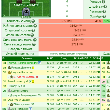
Угловые
6
Касасола
Цзюньхуэй
Штрафные
2
Пенальти
GK
0
Офсайды
0
Шпишак
Стоимость команд
885 млн.
41%
59%
Рейтинг силы команд
3162
+269
Стартовый состав
3419
+936
Игравший состав
3457
+839
Сила в начале матча
3784
+674
Сила в конце матча
2721
+418
Владение мячом
Лучший игрок матча
Худш
Гергель Томаш Шпишак
(Платенсе)
Поз
Платенсе
В
НC
Спец
РC
Ф
У/В
Г/П
О
ЗС
РФ
Поз
Гергель Томаш Шпишак
33
175
В4
И4
Ат4
П4
352
-
3
-
6.7
82
285
GK
GK
Ричард Дэниель
29
159
Д4
И4
Ат4
337
1
-
-
4.8
57
191
LB
LD
Науэль Касасола
Фа
25
117
Км2
Д4
И4
Ат4
303
-
-
-
5.0
79
241
CD
CD
Ги
↳
М. Али Аль-Аммари
, 55
31
179
Км4
Д4
Ат4
395
1
-
-
4.8
82
327
RD
Рики Цзюньхуэй
27
133
Д4
И4
Ат4
Уг4
311
1
-
-
4.8
51
158
Б.
CD
LM
Никабу Тульи
28
175
Д4
И3
Ат4
Л4
357
-
2/2
1
6.3
58
204
См
RB
DM
Кевин Кастро
29
177
Д4
И4
У
Ат4
374
-
-
0/1
5.7
76
287
LW
DM
↳
Дорткули Аширмухджиев
, 55
29
185
Д4
И4
У4
Ат4
360
-
1/1
1
6.1
81
295
AM
Орантус Андраде
27
152
Д4
И4
У
Ат4
298
-
1/1
-
5.0
61
184
FR
RM
↳
Ейбер Мурильо
, 55
27
163
Км4
Д4
У3
Ат4
382
-
-
-
5.0
82
313
Ал
CF
Лус Родригес
32
190
Д4
Ат4
Л4
353
1
2/0
-
4.9
65
227
RW
CF