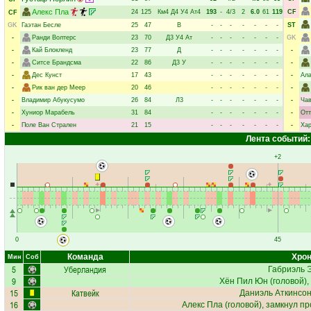
Алекс Пла
24
125
Км4
Д4
У4
Ат4
193
-
4/3
2
6.0
61
119
CF
CF
GK
Гаэтан Бесле
25
47
В
-
-
-
-
-
-
-
ST
-
Ранди Волтерс
23
70
Д3
У4
Ат
-
-
-
-
-
-
-
GK
-
Кай Блокленд
23
77
Д
-
-
-
-
-
-
-
-
-
Ситсе Брандсма
22
86
Д3
У
-
-
-
-
-
-
-
-
-
Дес Кунст
17
43
-
-
-
-
-
-
-
-
Ала
-
Рик ван дер Меер
20
46
-
-
-
-
-
-
-
-
-
Владимир Абукусумо
26
84
Л3
-
-
-
-
-
-
-
-
Чав
-
Хуниор Марабель
31
84
-
-
-
-
-
-
-
-
Отт
-
Поле Ван Стрален
21
15
-
-
-
-
-
-
-
-
Ха
Лента событий:
+2
0
45
Команда
Хрон
Мин
Соб
5
Уберландия
Габриэль 
9
Хён Пил Юн
(головой), 
15
Катвейк
Даниэль Аткинсо
16
Алекс Пла
(головой), замкнул пр