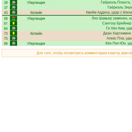
28
Уберландия
Габриэль Планта
,
37
Габриэль Энр
43
Катвейк
Квейм Аддиза
, удар с близ
58
Уберландия
Лео Шавьер
заменен, н
61
Сантош Брейнер
64
Ги Хён Ким
, уд
73
Катвейк
Даан Хартеминк
75
Алекс Пла
, уд
89
Уберландия
Хён Пил Юн
, у
Для того, чтобы посмотреть комментарии к матчу, вам 