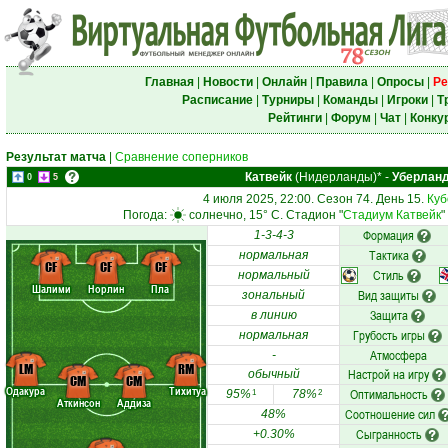
Главная
|
Новости
|
Онлайн
|
Правила
|
Опросы
|
Ре
Расписание
|
Турниры
|
Команды
|
Игроки
|
Т
Рейтинги
|
Форум
|
Чат
|
Конку
Результат матча
|
Сравнение соперников
Катвейк
(Нидерланды)*
-
Уберлан
0
5
4 июля 2025, 22:00. Сезон 74. День 15.
Куб
Погода:
солнечно, 15° C. Стадион "
Стадиум Катвейк
"
Формация
1-3-4-3
Тактика
нормальная
CF
CF
CF
Стиль
нормальный
Шалими
Норлин
Пла
Вид защиты
зональный
Защита
в линию
Грубость игры
нормальная
Атмосфера
-
LM
RM
Настрой на игру
обычный
CM
CM
Одакура
Тихитуа
Оптимальность
95%
78%
1
2
Аткинсон
Аддиза
Соотношение сил
48%
Сыгранность
+0.30%