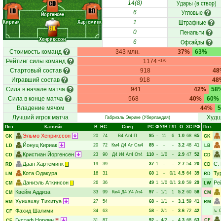
Удары (в створ)
CD
14(8)
LD
RD
Угловые
6
Йоргенсен
Кириак
Хартеминк
Штрафные
1
GK
Пенальти
0
Хенрикссон
Офсайды
6
Стоимость команд
343 млн.
37%
63%
Рейтинг силы команд
1174
+176
Стартовый состав
918
48
Игравший состав
918
48
Сила в начале матча
941
42%
58
Сила в конце матча
568
40%
60%
Владение мячом
44%
Лучший игрок матча
Худш
Габриэль Энрике
(Уберландия)
Поз
Катвейк
В
НC
Спец
РC
Ф
У/В
Г/П
О
ЗС
РФ
Поз
Эльмо Хенрикссон
20
74
В4
Ат4
П
95
-
11
6
1.0
68
65
GK
GK
Йонуц Кириак
20
72
Км4
Д4
Ат
См4
85
-
-
-
3.2
48
41
LD
LB
Кристиан Йоргенсен
23
90
Д4
И4
Ат4
От4
110
-
1/0
-
2.9
47
52
CD
CD
Даан Хартеминк
С.
19
39
37
1
-
-
2.7
54
20
RD
CD
Кота Одакура
Ту
16
31
60
1
-
0/1
4.5
64
39
LM
RD
Даниэль Аткинсон
Ре
26
36
49
1
1/0
0/1
3.0
59
29
CM
LW
Квейм Аддиза
33
99
Км4
Д4
У4
Ат4
97
-
1/1
1
5.2
60
58
CM
CM
Хуихахау Тихитуа
27
54
68
-
1/1
-
3.1
59
41
RM
RM
Фахид Шалими
34
63
58
-
2/1
-
3.6
72
42
↳
CF
Густаф Норлин
31
87
92
-
4/2
-
4.3
68
63
CF
CF