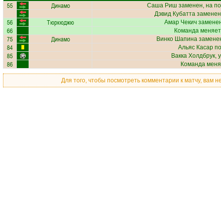
55
Динамо
Саша Риш
заменен, на п
Дэвид Кубатта
заменен,
56
Тюркюджю
Амар Чекич
заменен
66
Команда меняет
75
Динамо
Винко Шапина
заменен
84
Альяс Касар
по
85
Вакка Холдбрук
, 
86
Команда меня
Для того, чтобы посмотреть комментарии к матчу, вам 