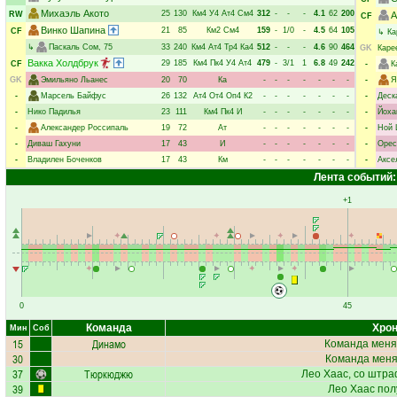
Михаэль Акото
25
130
Км4
У4
Ат4
См4
312
-
-
-
4.1
62
200
RW
А
CF
Винко Шапина
21
85
Км2
См4
159
-
1/0
-
4.5
64
105
CF
↳
Ка
↳
Паскаль Сом
, 75
33
240
Км4
Ат4
Тр4
Ка4
512
-
-
-
4.6
90
464
GK
Каре
Вакка Холдбрук
29
185
Км4
Пк4
У4
Ат4
479
-
3/1
1
6.8
49
242
CF
-
К
GK
Эмильяно Льанес
20
70
Ка
-
-
-
-
-
-
-
-
Я
-
Марсель Байфус
26
132
Ат4
От4
Оп4
К2
-
-
-
-
-
-
-
-
Деск
-
Нико Падилья
23
111
Км4
Пк4
И
-
-
-
-
-
-
-
-
Йоха
-
Александер Россипаль
19
72
Ат
-
-
-
-
-
-
-
-
Ной 
-
Диваш Гахуни
17
43
И
-
-
-
-
-
-
-
-
Орес
-
Владилен Боченков
17
43
Км
-
-
-
-
-
-
-
-
Аксе
Лента событий:
+1
0
45
Команда
Хрон
Мин
Соб
15
Динамо
Команда меня
30
Команда меняе
37
Тюркюджю
Лео Хаас
, со штра
39
Лео Хаас
пол