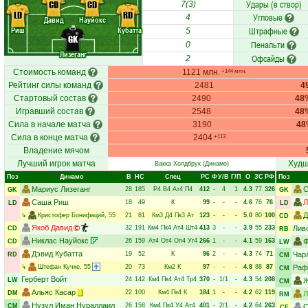
Удары (в створ)
CD
CD
7(3)
LD
RD
Угловые
4
Давид
Науйокс
Риш
Кубатта
Штрафные
5
GK
Пенальти
0
Лизеганг
Офсайды
2
Стоимость команд
1121 млн.
+144 млн.
Рейтинг силы команд
2481
4
Стартовый состав
2490
48
Игравший состав
2548
48
Сила в начале матча
3190
48
Сила в конце матча
2404
+113
Владение мячом
Лучший игрок матча
Худш
Вакка Холдбрук
(Динамо)
Поз
Динамо
В
НC
Спец
РC
Ф
У/В
Г/П
О
ЗС
РФ
Поз
Мариус Лизеганг
С
28
185
Р4
В4
Ат4
П4
412
-
4
1
4.3
77
326
GK
GK
Саша Риш
Л
18
49
К
99
-
-
-
4.6
76
76
LD
LD
Д
↳
Кристофер Бонифаций
, 55
21
81
Км3
Д4
Пк3
Ат
123
-
-
-
5.0
80
100
CD
Якоб Давид
32
191
Км4
Пк4
Ат4
Шт4
413
3
-
-
3.9
55
233
Лив
CD
RB
Никлас Науйокс
26
159
Ат4
От4
Оп4
Уг4
266
1
-
-
4.1
59
163
Ф
CD
LW
Дэвид Кубатта
19
52
К
96
2
-
-
4.3
74
71
Чар
RD
CM
↳
Штефан Кучке
, 55
20
73
Км2
К
97
-
-
-
4.8
88
87
Раф
CM
Герберт Войт
24
142
Км4
Пк4
Ат4
Тр4
370
-
1/1
-
4.3
54
208
LW
Ж
CM
Альяс Касар
22
100
Км4
Пк4
К
184
1
-
-
4.2
62
119
DM
Л
RM
Нузул Иман Нураллаил
26
158
Км4
Пк4
У4
Ат4
401
-
2/1
-
4.2
64
263
CM
С
CF