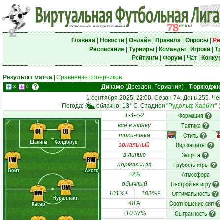
Главная
|
Новости
|
Онлайн
|
Правила
|
Опросы
|
Ре
Расписание
|
Турниры
|
Команды
|
Игроки
|
Т
Рейтинги
|
Форум
|
Чат
|
Конку
Результат матча
|
Сравнение соперников
Динамо
(Дрезден, Германия)
-
Тюркюдж
3
0
1 сентября 2025, 22:00. Сезон 74. День 255. Ч
Погода:
облачно, 13° C. Стадион "
Рудольф Харбиг
"
Формация
1-4-4-2
Тактика
все в атаку
CF
CF
Стиль
тики-така
Шапина
Холдбрук
Вид защиты
зональный
Защита
в линию
LW
RW
Грубость игры
нормальная
Войт
Акото
Атмосфера
+2%
Настрой на игру
обычный
CM
DM
Оптимальность
101%
103%
1
2
Нураллаил
Соотношение сил
Касар
48%
Сыгранность
+10.37%