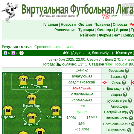
Главная
|
Новости
|
Онлайн
|
Правила
|
Опросы
|
Ре
Расписание
|
Турниры
|
Команды
|
Игроки
|
Т
Рейтинги
|
Форум
|
Чат
|
Конку
Результат матча
|
Сравнение соперников
Ф91
(Дюделанж, Люксембург)
-
Ювентус
(
4
0
4 сентября 2025, 22:00. Сезон 74. День 270.
Лига е
Погода:
облачно, 13° C. Стадион "
Йос Носбом
" (8
Формация
1-4-4-2
Тактика
атакующая
CF
CF
Стиль
спартаковский
Аджага
Л'Энклюм
Вид защиты
зональный
Защита
с последним
AM
Грубость игры
нормальная
Мэндез-Лэйн
Атмосфера
+1%
LM
RM
Настрой на игру
супер
Карбальо
де Сильва
DM
Оптимальность
100%
111%
1
2
Соотношение сил
Иварист М.
48%
Сыгранность
+11.62%
CD