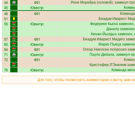
44
Ф91
Рони Морейра
(головой), замкнул пр
45
Ювентус
Коман
46
Ф91
Команда
51
Беадум Иварист Мид
55
Ювентус
Федерико Кьеза
заменен,
Данилу
заменен,
Кенан Йылдыз
заменен, 
57
Ф91
Беадум Иварист Мидиго
замен
60
Ювентус
Марко Пьяца
заменен
64
Ф91
Олгар Ниелсен
попросил заме
71
Ювентус
Пауло Дибала
, замкнул п
72
Ф91
Коман
Кристофер Л'Энклюм
заме
76
Ювентус
Команда меня
Для того, чтобы посмотреть комментарии к матчу, вам 