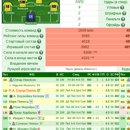
Удары (в створ)
SW
10(5)
Пинеса
LD
RD
Угловые
9
Каткоре
С. Понтес
Морейра
Штрафные
2
GK
Пенальти
0
Ниелсен
Офсайды
2
Стоимость команд
1609 млн.
4
Рейтинг силы команд
3595
4
Стартовый состав
4018
4
Игравший состав
3982
48
Сила в начале матча
6306
+751
Сила в конце матча
4101
+70
Владение мячом
Лучший игрок матча
Худш
Пауло Дибала
(Ювентус)
Поз
Ф91
В
НC
Спец
РC
Ф
У/В
Г/П
О
ЗС
РФ
Поз
Олгар Ниелсен
28
188
Р4
В4
Ат4
П4
505
-
3
1
4.3
84
424
GK
GK
Из
↳
Абдулла Мьянгото
, 64
26
109
Р4
В4
И4
П3
261
-
1
1
3.9
83
237
LD
Р. А. Соуза Понтес
28
160
Пк4
Ат4
Шт4
Уг4
390
-
-
-
3.8
53
215
LD
SW
А. Боурейма Каткоре
30
205
Д4
Пк4
Ат4
Л4
693
-
-
-
4.3
64
460
Х
SW
CD
Марк Пинеса
30
196
Д4
Пк4
Ат4
См4
549
1
-
-
4.2
66
377
CD
RD
Рони Морейра
29
198
Пк4
И4
Ат4
См4
586
-
2/1
1
5.2
58
354
RD
LM
Лукас Карбальо
29
206
Д4
Пк4
Ат4
П4
669
-
-
-
4.3
62
419
LM
↳
Б. Иварист Мидиго
28
141
Пк4
И4
Ат3
Л4
458
2
2/1
-
4.5
74
342
DM
DM
↳
Супакорн Чикванг
, 57
32
199
Пк4
Ат4
От4
Ка4
586
-
-
-
4.1
84
512
↳
Н. Мэндез-Лэйн
30
214
Пк4
У4
Ат4
Ка4
630
-
-
0/1
5.0
53
350
AM
AM