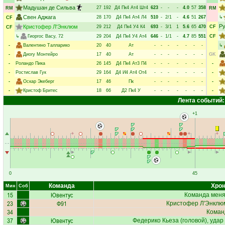
Мадушан де Сильва
27
192
Д4
Пк4
Ат4
Шт4
623
-
-
-
4.0
57
358
RM
RM
Свен Аджага
28
170
Д4
Пк4
Ат4
Л4
510
-
2/1
-
4.6
51
267
↳
CF
Ру
Кристофер Л'Энклюм
29
212
Д4
Пк4
У4
К4
693
-
3/1
1
5.6
65
470
CF
CF
↳
Гиоргос Васу
, 72
29
204
Д4
Пк4
У4
Ат4
646
-
1/1
-
4.7
85
551
CF
-
Валентино Талларико
20
40
Ат
-
-
-
-
-
-
-
↳
-
Диогу Монтейро
17
40
Ат
-
-
-
-
-
-
-
GK
-
Роландо Пика
26
145
Д4
Пк4
Ат3
П4
-
-
-
-
-
-
-
-
-
Ростислав Гук
29
164
Д4
И4
Ат4
От4
-
-
-
-
-
-
-
-
-
Оскар Экеберг
17
46
Пк
-
-
-
-
-
-
-
-
-
Кристоф Бритес
18
66
Д2
Пк4
У
-
-
-
-
-
-
-
-
Лента событий:
+1
0
45
Команда
Хрон
Мин
Соб
15
Ювентус
Команда меняе
23
Ф91
Кристофер Л'Энклю
34
Коман
37
Ювентус
Федерико Кьеза
(головой), удар